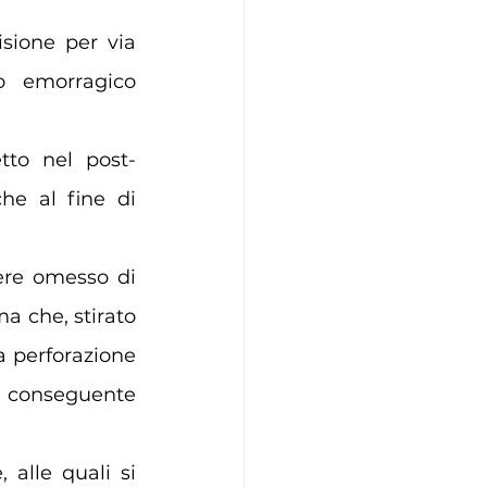
ione per via 
o emorragico 
tto nel post-
he al fine di 
ere omesso di 
a che, stirato 
 perforazione 
 conseguente 
alle quali si 