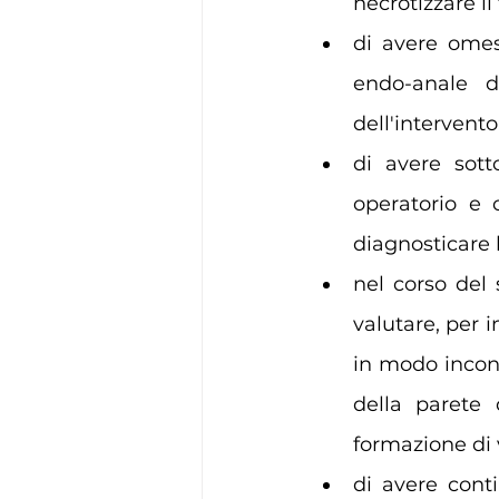
necrotizzare il
di avere omes
endo-anale d
dell'intervento;
di avere sott
operatorio e 
diagnosticare l
nel corso del 
valutare, per 
in modo incong
della parete
formazione di v
di avere conti