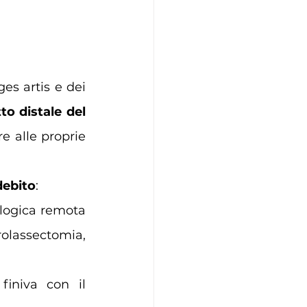
es artis e dei 
to distale del 
e alle proprie 
debito
:
ogica remota 
lassectomia, 
iniva con il 