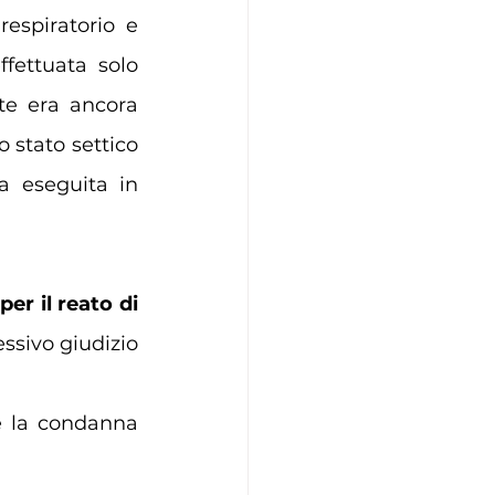
espiratorio e 
ettuata solo 
te era ancora 
 stato settico 
a eseguita in 
r il reato di 
sivo giudizio 
e la condanna 