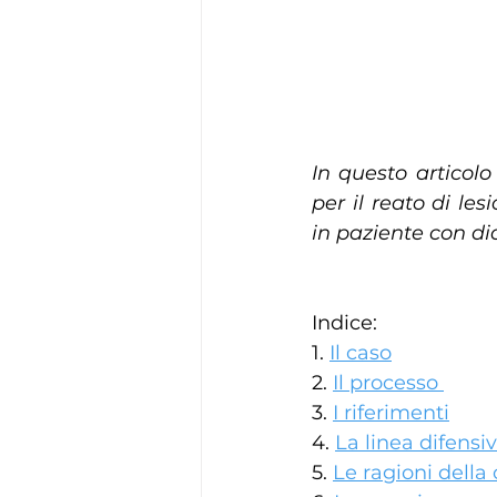
In questo articolo
per il reato di les
in paziente con di
Indice:
1. 
Il caso
2. 
Il processo 
3. 
I riferimenti
4. 
La linea difensi
5. 
Le ragioni dell