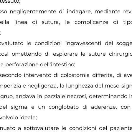
 tessuto; 
so negligentemente di indagare, mediante revis
ella linea di sutura, le complicanze di tip
 
ovalutato le condizioni ingravescenti del sogge
così omettendo di esplorare le suture chirurgic
a perforazione dell'intestino; 
secondo intervento di colostomia differita, di av
imperizia e negligenza, la lunghezza del meso-sigm
ruo, andava in parziale necrosi, determinando la
 del sigma e un conglobato di aderenze, con
olvolo ideale; 
nuato a sottovalutare le condizioni del paziente, 