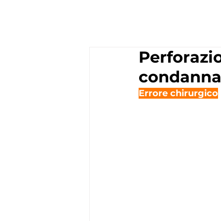
Perforazi
condannat
Errore chirurgico