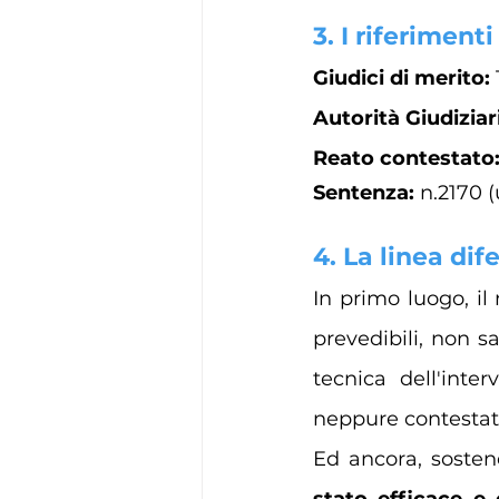
3. I riferimenti
Giudici di merito: 
Autorità Giudiziari
Reato contestato:
Sentenza: 
n.2170 (
4. La linea dif
In primo luogo, il
prevedibili, non s
tecnica dell'inte
neppure contestato
Ed ancora, sosten
stato efficace e