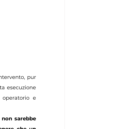
tervento, pur 
ta esecuzione 
 operatorio e 
 non sarebbe 
enere che un 