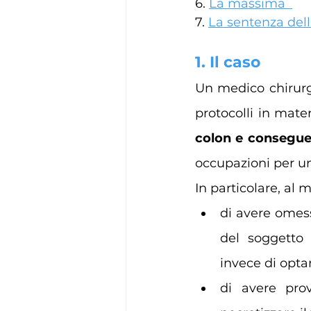
6. 
La massima  
7. 
La sentenza dell
1. Il caso
Un medico chirurgo
protocolli in mate
colon e conseguen
occupazioni per un
In particolare, al 
di avere omes
del soggetto 
invece di optar
di avere prov