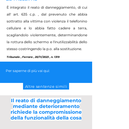
È integrato il reato di danneggiamento, di cui
all' art. 635 c.p. , dal prevenuto che abbia
sottratto alla vittima con violenza il telefonino
cellulare e lo abbia fatto cadere a terra,
scagliandolo violentemente, determinandone
la rottura dello schermo e l'inutilizzabilità dello
stesso costringendo la p.o. alla sostituzione.
Tribunale , Ferrara , 20/11/2023 , n. 1319
Per saperne di più vai qui:
Altre sentenze simili
Il reato di danneggiamento
mediante deterioramento
richiede la compromissione
della funzionalità della cosa