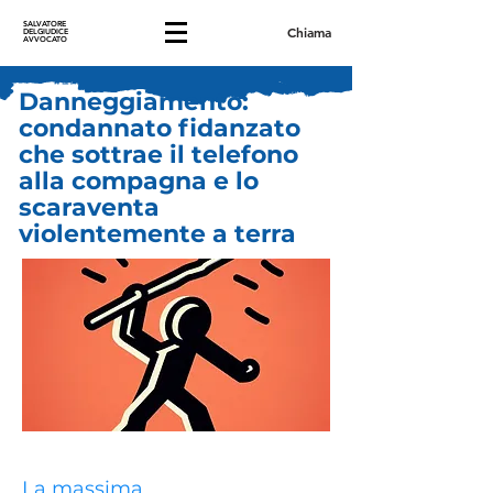
SALVATORE
Chiama
DELGIUDICE
AVVOCATO
Danneggiamento:
condannato fidanzato
che sottrae il telefono
alla compagna e lo
scaraventa
violentemente a terra
La massima