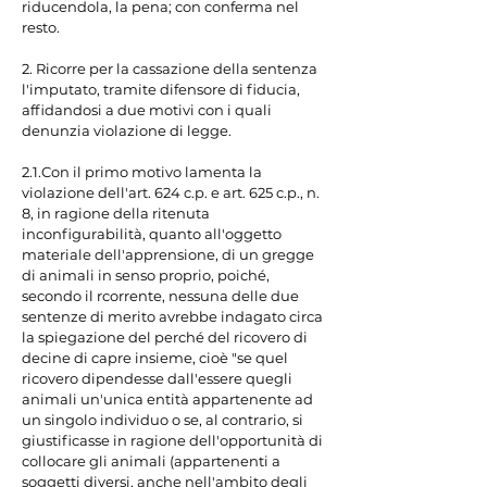
riducendola, la pena; con conferma nel 
resto.

2. Ricorre per la cassazione della sentenza 
l'imputato, tramite difensore di fiducia, 
affidandosi a due motivi con i quali 
denunzia violazione di legge.

2.1.Con il primo motivo lamenta la 
violazione dell'art. 624 c.p. e art. 625 c.p., n. 
8, in ragione della ritenuta 
inconfigurabilità, quanto all'oggetto 
materiale dell'apprensione, di un gregge 
di animali in senso proprio, poiché, 
secondo il rcorrente, nessuna delle due 
sentenze di merito avrebbe indagato circa 
la spiegazione del perché del ricovero di 
decine di capre insieme, cioè "se quel 
ricovero dipendesse dall'essere quegli 
animali un'unica entità appartenente ad 
un singolo individuo o se, al contrario, si 
giustificasse in ragione dell'opportunità di 
collocare gli animali (appartenenti a 
soggetti diversi, anche nell'ambito degli 