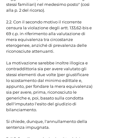
stessi familiari) nel medesimo posto" (così 
alla p. 2 del ricorso).

2.2. Con il secondo motivo il ricorrente 
censura la violazione degli artt. 133,62-bis e 
69 c.p. in riferimento alla valutazione di 
mera equivalenza tra circostanze 
eterogenee, anziché di prevalenza delle 
riconosciute attenuanti.

La motivazione sarebbe inoltre illogica e 
contraddittoria sia per avere valutato gli 
stessi elementi due volte (per giustificare 
lo scostamento dal minimo edittale e, 
appunto, per fondare la mera equivalenza) 
sia per avere, prima, riconosciuto le 
generiche e, poi, basato sulla condotta 
dell'imputato l'esito del giudizio di 
bilanciamento.

Si chiede, dunque, l'annullamento della 
sentenza impugnata.
