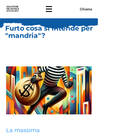
SALVATORE
Chiama
DELGIUDICE
AVVOCATO
Furto cosa si intende per
"mandria"?
La massima