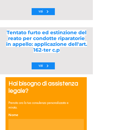
vai
Tentato furto ed estinzione del
reato per condotte riparatorie
in appello: applicazione dell'art.
162-ter c.p
vai
Hai bisogno di assistenza
legale?
Prenota ora la tua consulenza personalizzata e
mirata.
Nome