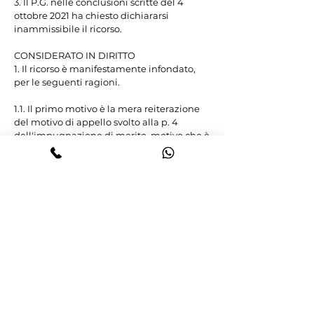
3. Il P.G. nelle conclusioni scritte del 4 
ottobre 2021 ha chiesto dichiararsi 
inammissibile il ricorso.

CONSIDERATO IN DIRITTO

1. Il ricorso è manifestamente infondato, 
per le seguenti ragioni.

1.1. Il primo motivo è la mera reiterazione 
del motivo di appello svolto alla p. 4 
dell'impugnazione di merito, motivo che è 
stato già disatteso con motivazione 
congrua e logica, che si rinviene alla p. 3 
della sentenza impugnata.

Peraltro, secondo precedente di 
legittimità assai risalente nel tempo e che 
va opportunamente qui ribadito, "Per il 
reato di furto commesso sui capi di 
bestiame riuniti in gregge o in mandria di 
cui all'art. 625 c.p., n. 8, la determinazione 
della sussistenza della mandria è rimessa 
allo apprezzamento del giudice, il quale 
deve tenere presente l'oggetto della tutela 