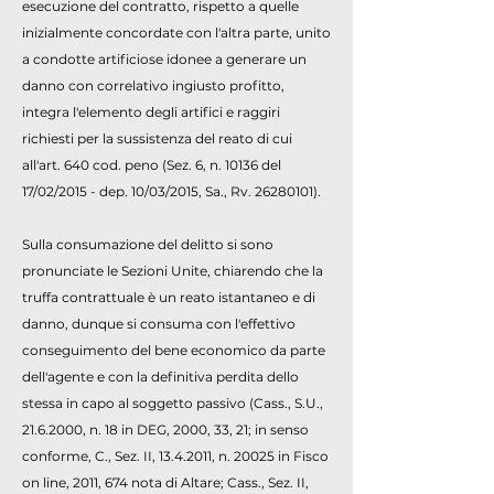
esecuzione del contratto, rispetto a quelle
inizialmente concordate con l'altra parte, unito
a condotte artificiose idonee a generare un
danno con correlativo ingiusto profitto,
integra l'elemento degli artifici e raggiri
richiesti per la sussistenza del reato di cui
all'art. 640 cod. peno (Sez. 6, n. 10136 del
17/02/2015 - dep. 10/03/2015, Sa., Rv.
26280101)
.
Sulla consumazione del delitto si sono
pronunciate le Sezioni Unite, chiarendo che la
truffa contrattuale è un reato istantaneo e di
danno, dunque si consuma con l'effettivo
conseguimento del bene economico da parte
dell'agente e con la definitiva perdita dello
stessa in capo al soggetto passivo (Cass., S.U.,
21.6.2000
, n. 18 in DEG, 2000, 33, 21; in senso
conforme, C., Sez. II,
13.4.2011
, n. 20025 in Fisco
on line, 2011, 674 nota di Altare; Cass., Sez. II,