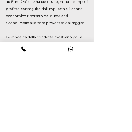
ad Euro 240 che ha costituito, nel contempo, il
profitto conseguito dall'imputata e il danno
economico riportato dai querelanti
riconducibile all'errore provocato dal raggiro.
Le modalità della condotta mostrano poi la
ricorrenza del dolo generico che
contraddistingue la fattispecie criminosa in
esame, posto che l'imputata ha palesemente
ingannato le vittime e certamente agito nella
consapevolezza di porre in essere un raggiro
per indurre in errore e procurare per sé un
profitto ingiusto.
In particolare, l'elemento che imprime al fatto
il carattere di reato è costituito dal dolo iniziale
che, influendo sulla volontà negoziale e di uno
dei due contraenti - determinandolo alla
stipulazione del contratto in virtù di artifici e