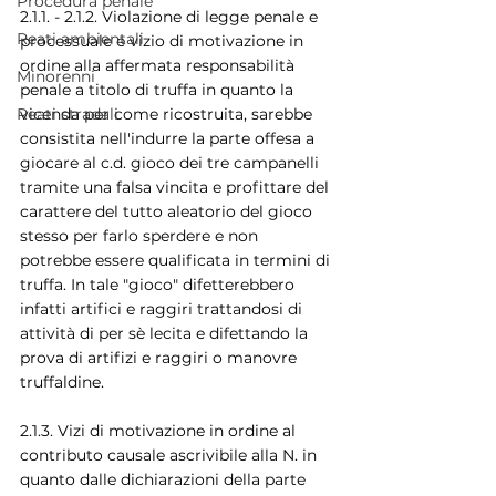
Procedura penale
2.1.1. - 2.1.2. Violazione di legge penale e 
Reati ambientali
processuale e vizio di motivazione in 
ordine alla affermata responsabilità 
Minorenni
penale a titolo di truffa in quanto la 
vicenda per come ricostruita, sarebbe 
Reati stradali
consistita nell'indurre la parte offesa a 
giocare al c.d. gioco dei tre campanelli 
tramite una falsa vincita e profittare del 
carattere del tutto aleatorio del gioco 
stesso per farlo sperdere e non 
potrebbe essere qualificata in termini di 
truffa. In tale "gioco" difetterebbero 
infatti artifici e raggiri trattandosi di 
attività di per sè lecita e difettando la 
prova di artifizi e raggiri o manovre 
truffaldine.
2.1.3. Vizi di motivazione in ordine al 
contributo causale ascrivibile alla N. in 
quanto dalle dichiarazioni della parte 