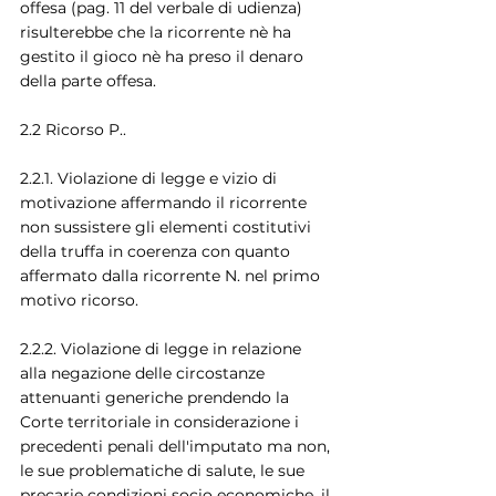
offesa (pag. 11 del verbale di udienza) 
risulterebbe che la ricorrente nè ha 
gestito il gioco nè ha preso il denaro 
della parte offesa.
2.2 Ricorso P..
2.2.1. Violazione di legge e vizio di 
motivazione affermando il ricorrente 
non sussistere gli elementi costitutivi 
della truffa in coerenza con quanto 
affermato dalla ricorrente N. nel primo 
motivo ricorso.
2.2.2. Violazione di legge in relazione 
alla negazione delle circostanze 
attenuanti generiche prendendo la 
Corte territoriale in considerazione i 
precedenti penali dell'imputato ma non, 
le sue problematiche di salute, le sue 
precarie condizioni socio economiche, il 