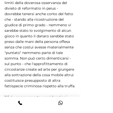
limiti della doverosa osservanza del 
divieto di reformatio in peius - 
dovrebbe tenersi anche conto del fatto 
che - stando alla ricostruzione del 
giudice di primo grado - nemmeno vi 
sarebbe stato lo svolgimento di alcun 
gioco in quanto il danaro sarebbe stato 
preso dalle mani della persona offesa 
senza che costui avesse materialmente 
"puntato" nemmeno parte di tale 
somma. Non può certo dimenticarsi - 
sul punto - che l'approfittamento di 
circostanze create ad arte per giungere 
alla sottrazione della cosa mobile altrui 
costituisce presupposto di altra 
fattispecie criminosa rispetto alla truffa.
2.5. Le sopra esposte considerazioni 
impongono l'annullamento della 
sentenza impugnata con rinvio ad altra 