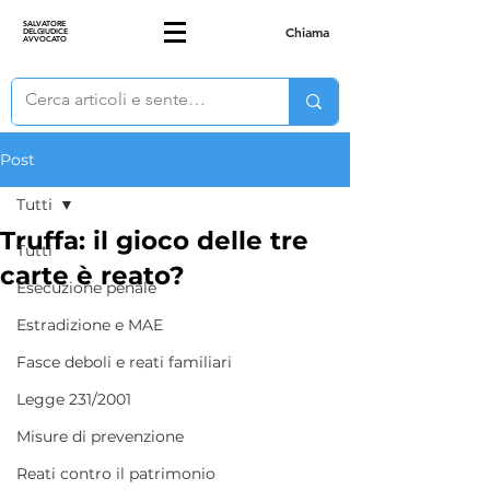
SALVATORE
Chiama
DELGIUDICE
AVVOCATO
Post
Tutti
Truffa: il gioco delle tre
Tutti
carte è reato?
Esecuzione penale
Estradizione e MAE
Fasce deboli e reati familiari
Legge 231/2001
Misure di prevenzione
Reati contro il patrimonio