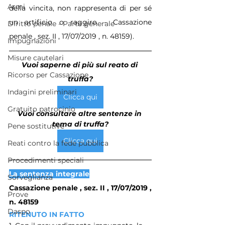
Armi
della vincita, non rappresenta di per sé 
un artificio o raggiro - Cassazione 
Diritto penale - Parte generale
penale , sez. II , 17/07/2019 , n. 48159).
Impugnazioni
Misure cautelari
Vuoi saperne di più sul reato di 
Ricorso per Cassazione
truffa?
Indagini preliminari
Clicca qui
Gratuito patrocinio
Vuoi consultare altre sentenze in 
tema di truffa?
Pene sostitutive
Clicca qui
Reati contro la fede pubblica
Procedimenti speciali
La sentenza integrale
Sorveglianza
Cassazione penale , sez. II , 17/07/2019 , 
Prove
n. 48159
Daspo
RITENUTO IN FATTO