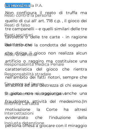
La massima
Reati contro la P.A.
Non configura il reato di truffa ma 
Reati contro la persona
quello di cui all' art. 718 c.p. , il gioco dei 
Reati di falso
tre campanelli – e quelli similari delle tre 
Reati societari
tavolette o delle tre carte - in ragione 
Reati tributari
del fatto che la condotta del soggetto 
che dirige il gioco non realizza alcun 
Reati urbanistici
artificio o raggiro ma costituisce una 
Responsabilità Medica Penale
caratteristica del gioco che rientra 
Responsabilità stradale
nell'ambito dei fatti notori, sempre che 
Sicurezza sul lavoro
all'abilità ed alla destrezza di chi esegue 
il gioco non si aggiunga anche una 
Stupefacenti e reati associativi
fraudolenta attività del medesimo.(In 
Riforma Cartabia
motivazione la Corte ha altresì 
Intercettazioni
evidenziato che l'induzione della 
Ingiusta detenzione
persona offesa a giocare con il miraggio 