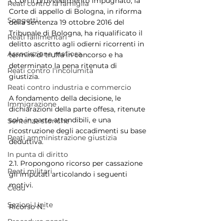
1. Con il provvedimento impugnato, la 
Reati contro la famiglia
Corte di appello di Bologna, in riforma 
Soggetti
della sentenza 19 ottobre 2016 del 
Tribunale di Bologna, ha riqualificato il 
Reati fallimentari
delitto ascritto agli odierni ricorrenti in 
Associazione mafiosa
termini di truffa in concorso e ha 
determinato la pena ritenuta di 
Reati contro l'incolumità
giustizia.
Reati contro industria e commercio
A fondamento della decisione, le 
Immigrazione
dichiarazioni della parte offesa, ritenute 
solo in parte attendibili, e una 
Sentenze storiche
ricostruzione degli accadimenti su base 
Reati amministrazione giustizia
deduttiva.
In punta di diritto
2.1. Propongono ricorso per cassazione 
Reati militari
gli imputati articolando i seguenti 
motivi.
Cedu
Sezioni Unite
Ricorso N..