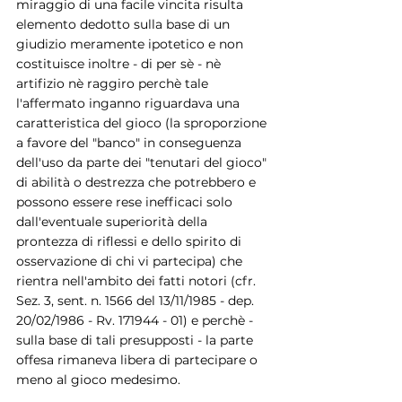
miraggio di una facile vincita risulta 
elemento dedotto sulla base di un 
giudizio meramente ipotetico e non 
costituisce inoltre - di per sè - nè 
artifizio nè raggiro perchè tale 
l'affermato inganno riguardava una 
caratteristica del gioco (la sproporzione 
a favore del "banco" in conseguenza 
dell'uso da parte dei "tenutari del gioco" 
di abilità o destrezza che potrebbero e 
possono essere rese inefficaci solo 
dall'eventuale superiorità della 
prontezza di riflessi e dello spirito di 
osservazione di chi vi partecipa) che 
rientra nell'ambito dei fatti notori (cfr. 
Sez. 3, sent. n. 1566 del 13/11/1985 - dep. 
20/02/1986 - Rv. 171944 - 01) e perchè - 
sulla base di tali presupposti - la parte 
offesa rimaneva libera di partecipare o 
meno al gioco medesimo.