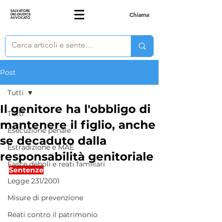
SALVATORE
Chiama
DELGIUDICE
AVVOCATO
Post
Tutti
Il genitore ha l'obbligo di
Tutti
mantenere il figlio, anche
Esecuzione penale
se decaduto dalla
Estradizione e MAE
responsabilità genitoriale
Fasce deboli e reati familiari
Sentenze
Legge 231/2001
Misure di prevenzione
Reati contro il patrimonio