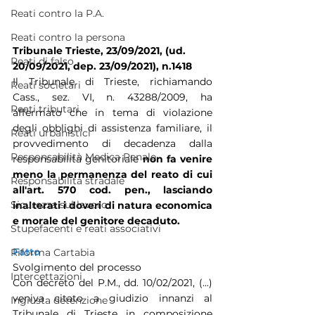
Reati contro la P.A.
Reati contro la persona
Tribunale Trieste, 23/09/2021, (ud. 
Reati di falso
20/09/2021, dep. 23/09/2021), n.1418
Il Tribunale di Trieste, richiamando  
Reati societari
Cass., sez. VI, n. 43288/2009, ha 
Reati tributari
affermato che in tema di violazione 
degli obblighi di assistenza familiare, il 
Reati urbanistici
provvedimento di decadenza dalla 
Responsabilità Medica Penale
responsabilità genitoriale 
non fa venire 
meno la permanenza del reato di cui 
Responsabilità stradale
all'art. 570 cod. pen., lasciando 
Sicurezza sul lavoro
inalterati i doveri di natura economica 
e morale del genitore decaduto.
Stupefacenti e reati associativi
Fatto
Riforma Cartabia
Svolgimento del processo
Intercettazioni
Con decreto del P.M., dd. 10/02/2021, (...) 
veniva citato a giudizio innanzi al 
Ingiusta detenzione
Tribunale di Trieste in composizione 