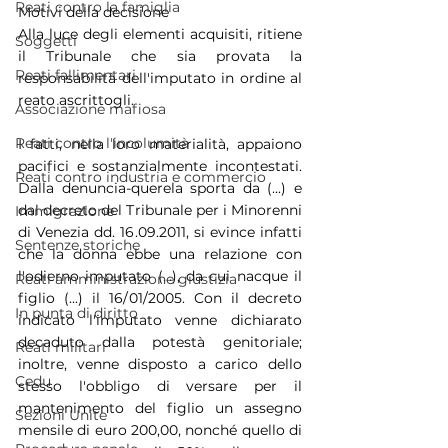
Reati contro la famiglia
Motivi della decisione
Alla luce degli elementi acquisiti, ritiene 
Soggetti
il Tribunale che sia provata la 
Reati fallimentari
responsabilità dell'imputato in ordine al 
reato ascrittogli.
Associazione mafiosa
Reati contro l'incolumità
I fatti, nella loro materialità, appaiono 
pacifici e sostanzialmente incontestati. 
Reati contro industria e commercio
Dalla denuncia-querela sporta da (...) e 
dal decreto del Tribunale per i Minorenni 
Immigrazione
di Venezia dd. 16.09.2011, si evince infatti 
Sentenze storiche
che la donna ebbe una relazione con 
l'odierno imputato (...), da cui nacque il 
Reati amministrazione giustizia
figlio (...) il 16/01/2005. Con il decreto 
In punta di diritto
indicato l'imputato venne dichiarato 
decaduto dalla potestà genitoriale; 
Reati militari
inoltre, venne disposto a carico dello 
Cedu
stesso l'obbligo di versare per il 
mantenimento del figlio un assegno 
Sezioni Unite
mensile di euro 200,00, nonché quello di 