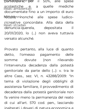
Procedura penale
partecipare, per il 50%, alle spese 
scolastiche e a quelle mediche 
Reati ambientali
documentate fino a un importo di euro 
Minorenni
100,00, nonché alle spese ludico-
ricreative concordate. Alla data della 
Reati stradali
denuncia-querela, depositata il 
20/01/2020, lo (...) non aveva tuttavia 
versato alcunché.
Provato pertanto, alla luce di quanto 
detto, l'omesso pagamento delle 
somme dovute (non rilevando 
l'intervenuta decadenza dalla potestà 
genitoriale da parte dello (...): v. tra le 
altre Cass., sez. VI, n. 43288/2009: "In 
tema di violazione degli obblighi di 
assistenza familiare, il provvedimento di 
decadenza dalla potestà genitoriale non 
fa venire meno la permanenza del reato 
di cui all'art. 570 cod. pen., lasciando 
inalterati i doveri di natura economica e 