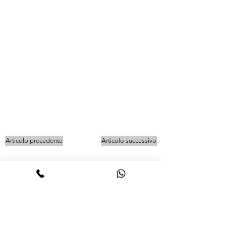
Articolo precedente
Articolo successivo
La capacità giuridica si acquista dal
momento della nascita. I diritti che la
legge riconosce a favore del concepito
La maggiore età è fissata al
sono subordinati all'evento della nascita.