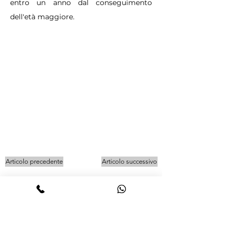
entro un anno dal conseguimento
dell'età maggiore.
Articolo precedente
Articolo successivo
La capacità giuridica si acquista dal
momento della nascita. I diritti che la