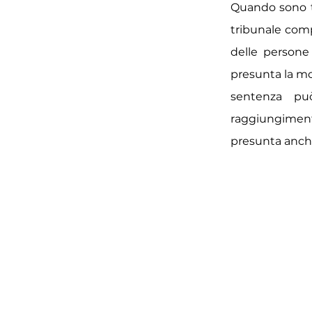
Quando sono tra
tribunale comp
delle persone 
presunta la mor
sentenza pu
raggiungiment
presunta anche