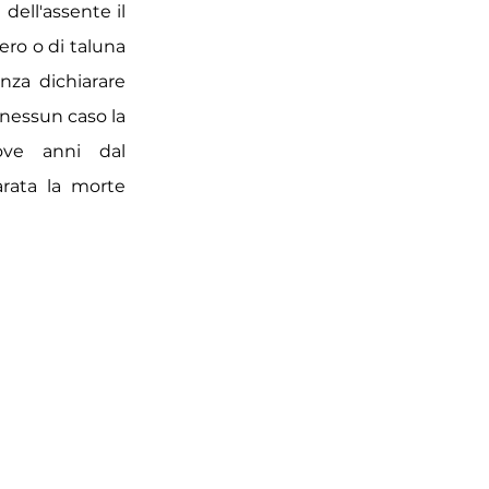
 dell'assente il
ero o di taluna
nza dichiarare
n nessun caso la
ove anni dal
arata la morte