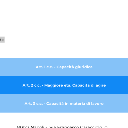
te
Art. 1 c.c. - Capacità giuridica
Art. 2 c.c. - Maggiore età. Capacità di agire
Art. 3 c.c. - Capacità in materia di lavoro
Art. 4 c.c. - Commorienza
80122 Napoli - Via Francesco Caracciolo 10