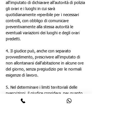
all'imputato di dichiarare all'autorità di polizia 
gli orari e i luoghi in cui sarà 
quotidianamente reperibile per i necessari 
controlli, con obbligo di comunicare 
preventivamente alla stessa autorità le 
eventuali variazioni dei luoghi e degli orari 
predetti.
4. Il giudice può, anche con separato 
provvedimento, prescrivere all'imputato di 
non allontanarsi dall'abitazione in alcune ore 
del giorno, senza pregiudizio per le normali 
esigenze di lavoro.
5. Nel determinare i limiti territoriali delle 
prescrizioni, il giudice considera, per quanto 
è possibile, le esigenze di alloggio, di lavoro e 
di assistenza dell'imputato. Quando si tratta 
di persona tossicodipendente o 
alcooldipendente che abbia in corso un 
programma terapeutico di recupero 