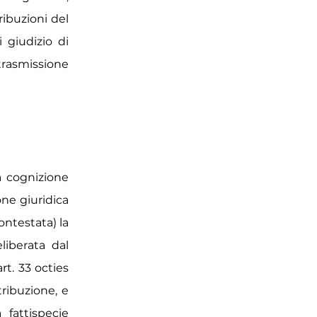
ribuzioni del
 giudizio di
 trasmissione
la cognizione
one giuridica
ontestata) la
liberata dal
rt. 33 octies
tribuzione, e
 fattispecie