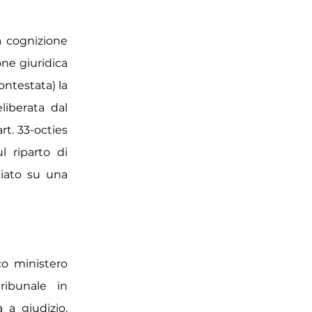
la cognizione
one giuridica
ontestata) la
liberata dal
rt. 33-octies
l riparto di
ciato su una
co ministero
ibunale in
a giudizio,