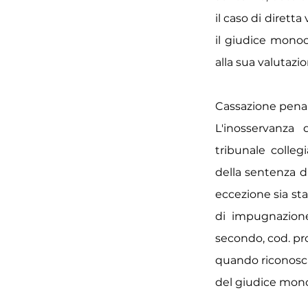
il caso di diretta
il giudice monoc
alla sua valutazio
Cassazione penale 
L'inosservanza d
tribunale colleg
della sentenza d
eccezione sia st
di impugnazione
secondo, cod. pro
quando riconosca
del giudice mono