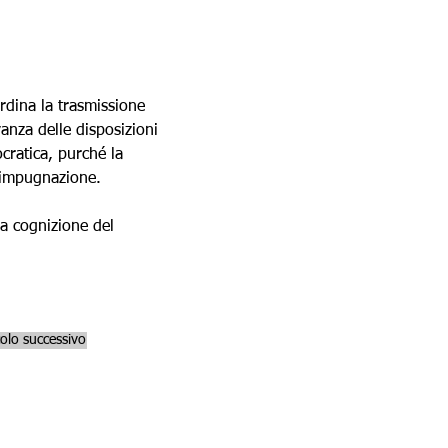
rdina la trasmissione 
vanza delle disposizioni 
cratica, purché la 
i impugnazione.
la cognizione del 
colo successivo