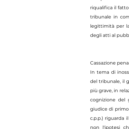
riqualifica il fa
tribunale in com
legittimità per l
degli atti al pub
Cassazione penale
In tema di inosse
del tribunale, il
più grave, in rela
cognizione del 
giudice di primo 
c.p.p.) riguarda 
non l'ipotesi c