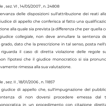
 , sez. VI , 14/05/2007 , n. 24808
rvanza delle disposizioni sull'attribuzione dei reati al
 giudice di appello che conferisca al fatto una qualificazi
zione alla quale sia prevista (a differenza che per quella c
giudice collegiale, non deve annullare la sentenza de
grado, dato che la prescrizione in tal senso, posta nell'a
 riguarda il caso di diretta violazione delle regole su
non l'ipotesi che il giudice monocratico si sia pronun
tivamente rimessa alla sua valutazione.
, sez. II , 18/01/2006 , n. 11857
 giudice di appello che, sull'impugnazione del pubbli
entenza di non doversi procedere emessa dal tr
nocratica in un procedimento con citazione diretta 