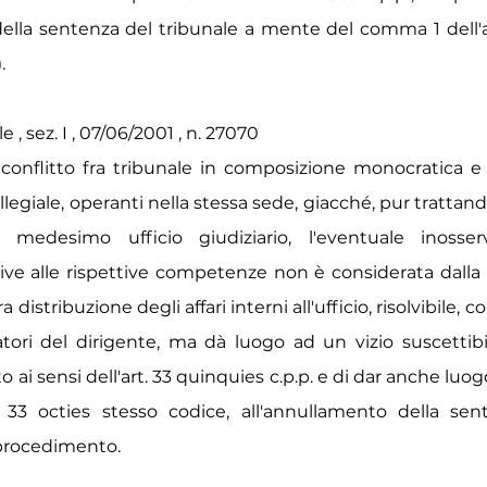
ella sentenza del tribunale a mente del comma 1 dell'ar
.
, sez. I , 07/06/2001 , n. 27070
 conflitto fra tribunale in composizione monocratica e 
egiale, operanti nella stessa sede, giacché, pur trattand
 medesimo ufficio giudiziario, l'eventuale inosser
ative alle rispettive competenze non è considerata dall
distribuzione degli affari interni all'ufficio, risolvibile, 
atori del dirigente, ma dà luogo ad un vizio suscettibi
o ai sensi dell'art. 33 quinquies c.p.p. e di dar anche luogo
t. 33 octies stesso codice, all'annullamento della sen
 procedimento.