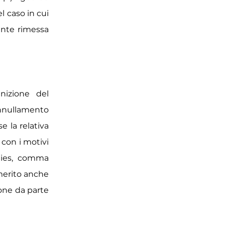
el caso in cui
ente rimessa
gnizione del
annullamento
e la relativa
con i motivi
cties, comma
 merito anche
one da parte