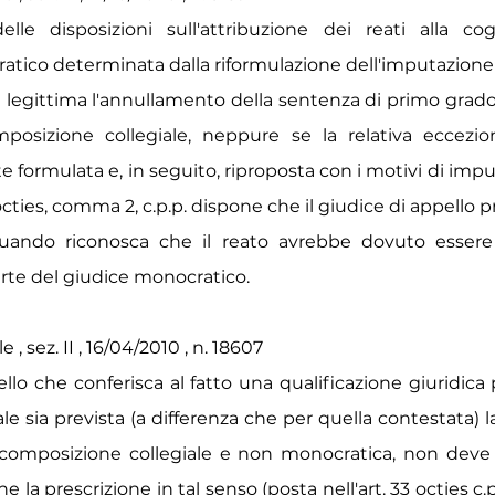
elle disposizioni sull'attribuzione dei reati alla co
tico determinata dalla riformulazione dell'imputazione a
non legittima l'annullamento della sentenza di primo gra
mposizione collegiale, neppure se la relativa eccezio
formulata e, in seguito, riproposta con i motivi di impu
-octies, comma 2, c.p.p. dispone che il giudice di appello 
uando riconosca che il reato avrebbe dovuto essere
rte del giudice monocratico.
, sez. II , 16/04/2010 , n. 18607
ello che conferisca al fatto una qualificazione giuridica 
ale sia prevista (a differenza che per quella contestata) 
 composizione collegiale e non monocratica, non deve 
 la prescrizione in tal senso (posta nell'art. 33 octies c.p