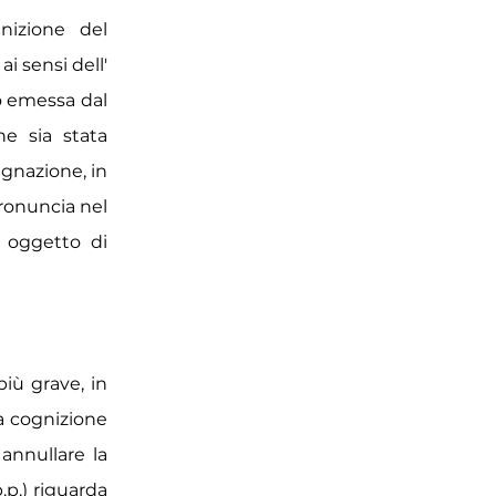
gnizione del
i sensi dell'
do emessa dal
ne sia stata
gnazione, in
pronuncia nel
 oggetto di
più grave, in
la cognizione
annullare la
.p.) riguarda