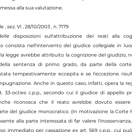
messa alla sua valutazione.
, sez. VI , 28/10/2003 , n. 7179
elle disposizioni sull'attribuzione dei reati alla co
o consista nell'intervento del giudice collegiale in luo
la legge avrebbe attribuito la cognizione del giudizio, 
della sentenza di primo grado, da parte della corte
tata tempestivamente eccepita e se l'eccezione risult
impugnazione. Anche in questo caso, infatti, opera la re
. 33-octies c.p.p., secondo cui il giudice di appello p
nche riconosca che il reato avrebbe dovuto essere
rte del giudice monocratico. (In motivazione la Corte 
sente alla parte interessata di far valere l'inosservanz
corso immediato per cassazione ex art. 569 c.p.p., cui p