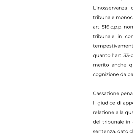
L'inosservanza d
tribunale monocra
art. 516 c.p.p. 
tribunale in co
tempestivamente 
quanto l' art. 33
merito anche q
cognizione da pa
Cassazione penale 
Il giudice di app
relazione alla qu
del tribunale in
sentenza, dato che