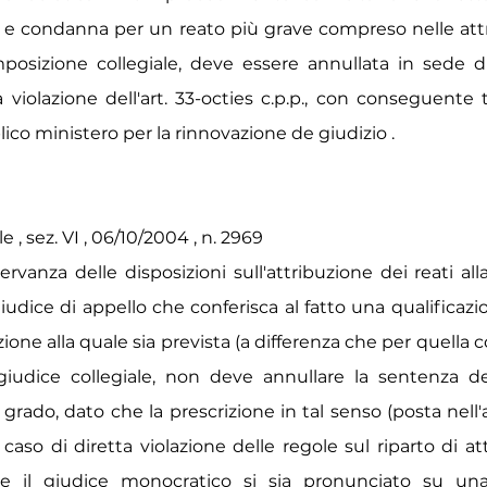
tto e condanna per un reato più grave compreso nelle att
posizione collegiale, deve essere annullata in sede di
a violazione dell'art. 33-octies c.p.p., con conseguente
blico ministero per la rinnovazione de giudizio .
 , sez. VI , 06/10/2004 , n. 2969
rvanza delle disposizioni sull'attribuzione dei reati al
 giudice di appello che conferisca al fatto una qualificazi
zione alla quale sia prevista (a differenza che per quella c
giudice collegiale, non deve annullare la sentenza de
grado, dato che la prescrizione in tal senso (posta nell'a
il caso di diretta violazione delle regole sul riparto di at
he il giudice monocratico si sia pronunciato su una