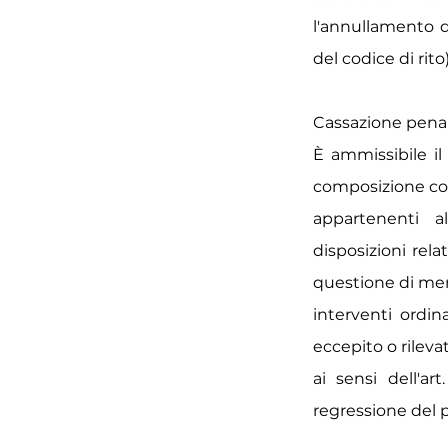
l'annullamento d
del codice di rito)
Cassazione penale 
È ammissibile il
composizione coll
appartenenti al
disposizioni rel
questione di mera 
interventi ordin
eccepito o rilevat
ai sensi dell'ar
regressione del