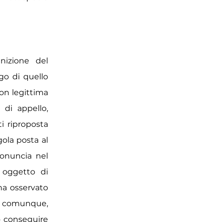
gnizione del
go di quello
non legittima
 di appello,
i riproposta
gola posta al
ronuncia nel
 oggetto di
ha osservato
a, comunque,
uò conseguire