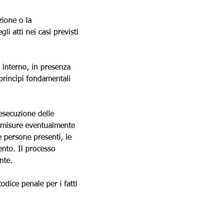
zione o la 
i atti nei casi previsti 
o interno, in presenza 
 princìpi fondamentali 
 esecuzione delle 
le misure eventualmente 
e persone presenti, le 
ento. Il processo 
nte.
odice penale per i fatti 