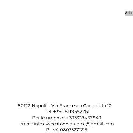
Arti
80122 Napoli - Via Francesco Caracciolo 10
Tel:
+3908119552261
Per le urgenze:
+393338467849
email:
info.avvocatodelgiudice@gmail.com
P. IVA 08035271215