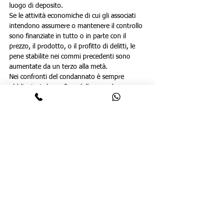
luogo di deposito.
Se le attività economiche di cui gli associati 
intendono assumere o mantenere il controllo 
sono finanziate in tutto o in parte con il 
prezzo, il prodotto, o il profitto di delitti, le 
pene stabilite nei commi precedenti sono 
aumentate da un terzo alla metà.
Nei confronti del condannato è sempre 
obbligatoria la confisca delle cose che 
servirono o furono destinate a commettere il 
reato e delle cose che ne sono il prezzo, il 
prodotto, il profitto o che ne costituiscono 
l'impiego.
Le disposizioni del presente articolo si 
applicano anche alla camorra, alla 
‘ndrangheta e alle altre associazioni, 
comunque localmente denominate, anche 
straniere, che valendosi della forza 
intimidatrice del vincolo associativo 
perseguono scopi corrispondenti a quelli 
delle associazioni di tipo mafioso.