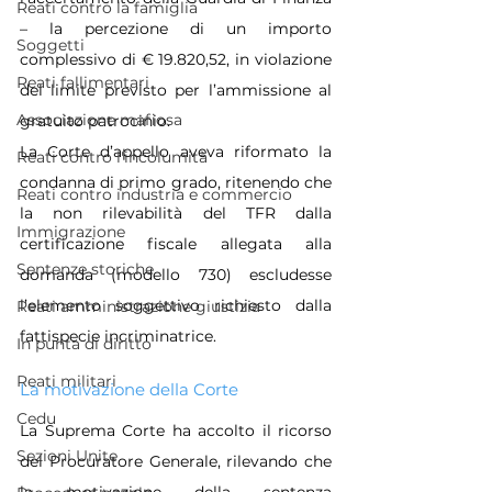
Reati contro la famiglia
– la percezione di un importo 
Soggetti
complessivo di € 19.820,52, in violazione 
Reati fallimentari
del limite previsto per l’ammissione al 
Associazione mafiosa
gratuito patrocinio.
La Corte d’appello aveva riformato la 
Reati contro l'incolumità
condanna di primo grado, ritenendo che 
Reati contro industria e commercio
la non rilevabilità del TFR dalla 
Immigrazione
certificazione fiscale allegata alla 
Sentenze storiche
domanda (modello 730) escludesse 
l’elemento soggettivo richiesto dalla 
Reati amministrazione giustizia
fattispecie incriminatrice.
In punta di diritto
Reati militari
La motivazione della Corte
Cedu
La Suprema Corte ha accolto il ricorso 
Sezioni Unite
del Procuratore Generale, rilevando che 
la motivazione della sentenza 