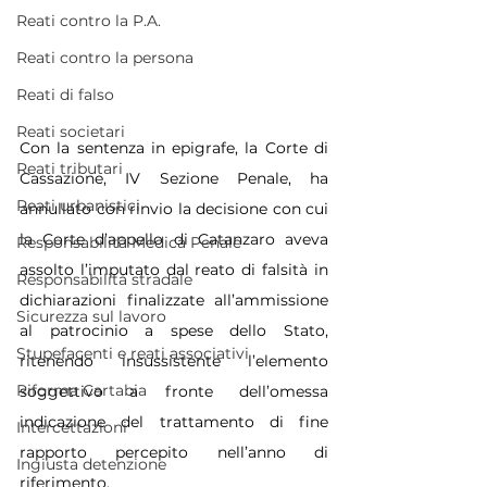
Reati contro la P.A.
Reati contro la persona
Reati di falso
Reati societari
Con la sentenza in epigrafe, la Corte di 
Reati tributari
Cassazione, IV Sezione Penale, ha 
Reati urbanistici
annullato con rinvio la decisione con cui 
la Corte d’appello di Catanzaro aveva 
Responsabilità Medica Penale
assolto l’imputato dal reato di falsità in 
Responsabilità stradale
dichiarazioni finalizzate all’ammissione 
Sicurezza sul lavoro
al patrocinio a spese dello Stato, 
Stupefacenti e reati associativi
ritenendo insussistente l’elemento 
Riforma Cartabia
soggettivo a fronte dell’omessa 
indicazione del trattamento di fine 
Intercettazioni
rapporto percepito nell’anno di 
Ingiusta detenzione
riferimento.