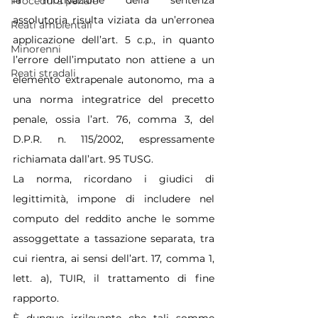
Procedura penale
assolutoria risulta viziata da un’erronea 
Reati ambientali
applicazione dell’art. 5 c.p., in quanto 
Minorenni
l’errore dell’imputato non attiene a un 
Reati stradali
elemento extrapenale autonomo, ma a 
una norma integratrice del precetto 
penale, ossia l’art. 76, comma 3, del 
D.P.R. n. 115/2002, espressamente 
richiamata dall’art. 95 TUSG.
La norma, ricordano i giudici di 
legittimità, impone di includere nel 
computo del reddito anche le somme 
assoggettate a tassazione separata, tra 
cui rientra, ai sensi dell’art. 17, comma 1, 
lett. a), TUIR, il trattamento di fine 
rapporto.
È dunque irrilevante che tali somme 