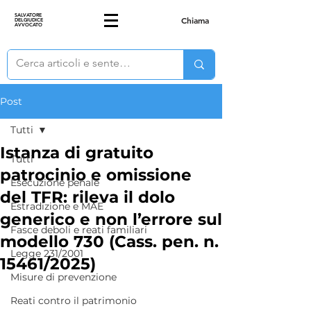
SALVATORE
Chiama
DELGIUDICE
AVVOCATO
Post
Tutti
Istanza di gratuito
Tutti
patrocinio e omissione
Esecuzione penale
del TFR: rileva il dolo
Estradizione e MAE
generico e non l’errore sul
Fasce deboli e reati familiari
modello 730 (Cass. pen. n.
Legge 231/2001
15461/2025)
Misure di prevenzione
Reati contro il patrimonio