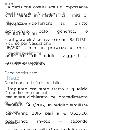
Armi
La decisione costituisce un importante 
Diritto penale - Parte generale
chiarimento in materia di limiti di 
rilevanza dell’errore sul diritto 
Impugnazioni
extrapenale, dolo generico, e 
Misure cautelari
configurabilità del reato ex art. 95 D.P.R. 
Ricorso per Cassazione
115/2002 anche in presenza di mera 
Indagini preliminari
omissione di redditi soggetti a 
Gratuito patrocinio
tassazione separata.
Pene sostitutive
Il fatto
Reati contro la fede pubblica
L’imputato era stato tratto a giudizio 
Procedimenti speciali
per avere dichiarato, nel procedimento 
Sorveglianza
penale n. 1369/2017, un reddito familiare 
Prove
per l’anno 2016 pari a € 9.325,00, 
occultando invece – secondo 
Daspo
l’accertamento della Guardia di Finanza 