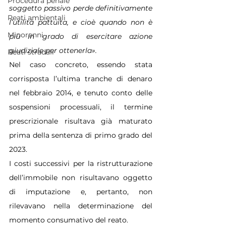
Procedura penale
soggetto passivo perde definitivamente 
Reati ambientali
l’utilità pattuita, e cioè quando non è 
Minorenni
più in grado di esercitare azione 
giudiziale per ottenerla».
Reati stradali
Nel caso concreto, essendo stata 
corrisposta l’ultima tranche di denaro 
nel febbraio 2014, e tenuto conto delle 
sospensioni processuali, il termine 
prescrizionale risultava già maturato 
prima della sentenza di primo grado del 
2023. 
I costi successivi per la ristrutturazione 
dell’immobile non risultavano oggetto 
di imputazione e, pertanto, non 
rilevavano nella determinazione del 
momento consumativo del reato.