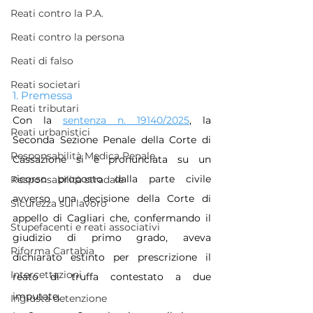
Reati contro la P.A.
Reati contro la persona
Reati di falso
Reati societari
1. Premessa
Reati tributari
Con la 
sentenza n. 19140/2025
, la 
Reati urbanistici
Seconda Sezione Penale della Corte di 
Responsabilità Medica Penale
Cassazione si è pronunciata su un 
ricorso proposto dalla parte civile 
Responsabilità stradale
avverso una decisione della Corte di 
Sicurezza sul lavoro
appello di Cagliari che, confermando il 
Stupefacenti e reati associativi
giudizio di primo grado, aveva 
Riforma Cartabia
dichiarato estinto per prescrizione il 
Intercettazioni
reato di truffa contestato a due 
imputate. 
Ingiusta detenzione