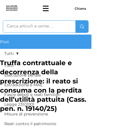
SALVATORE
Chiama
DELGIUDICE
AVVOCATO
Post
Tutti
Truffa contrattuale e
Tutti
decorrenza della
Esecuzione penale
prescrizione: il reato si
Estradizione e MAE
consuma con la perdita
Fasce deboli e reati familiari
dell’utilità pattuita (Cass.
Legge 231/2001
pen. n. 19140/25)
Misure di prevenzione
Reati contro il patrimonio