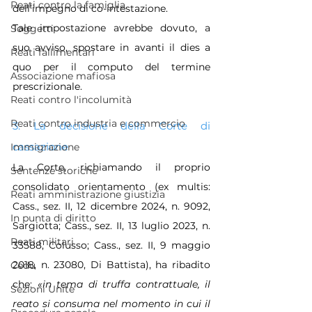
Reati contro la famiglia
dell’impegno di co-intestazione. 
Tale impostazione avrebbe dovuto, a 
Soggetti
suo avviso, spostare in avanti il dies a 
Reati fallimentari
quo per il computo del termine 
Associazione mafiosa
prescrizionale.
Reati contro l'incolumità
Reati contro industria e commercio
3. La decisione della Corte di 
cassazione
Immigrazione
La Corte, richiamando il proprio 
Sentenze storiche
consolidato orientamento (ex multis: 
Reati amministrazione giustizia
Cass., sez. II, 12 dicembre 2024, n. 9092, 
In punta di diritto
Sargiotta; Cass., sez. II, 13 luglio 2023, n. 
Reati militari
33588, Colusso; Cass., sez. II, 9 maggio 
2018, n. 23080, Di Battista), ha ribadito 
Cedu
che: 
«in tema di truffa contrattuale, il 
Sezioni Unite
reato si consuma nel momento in cui il 