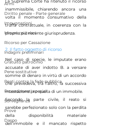
La Suprema Corte ha ritenuto il ricorso 
Armi
inammissibile, chiarendo ancora una 
Diritto penale - Parte generale
volta il momento consumativo della 
Impugnazioni
truffa contrattuale, in coerenza con la 
Misure cautelari
propria più recente giurisprudenza.
Ricorso per Cassazione
2. Il fatto oggetto di ricorso
Indagini preliminari
Nel caso di specie, le imputate erano 
Gratuito patrocinio
accusate di aver indotto B. a versare 
Pene sostitutive
somme di denaro in virtù di un accordo 
Reati contro la fede pubblica
che prevedeva, tra l’altro, la successiva 
Procedimenti speciali
intestazione pro quota di un immobile. 
Secondo la parte civile, il reato si 
Sorveglianza
sarebbe perfezionato solo con la perdita 
Prove
della disponibilità materiale 
Daspo
dell’immobile e il mancato rispetto 