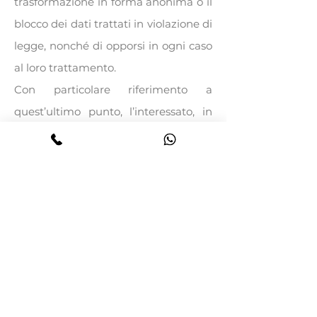
trasformazione in forma anonima o il
blocco dei dati trattati in violazione di
legge, nonché di opporsi in ogni caso
al loro trattamento.
Con particolare riferimento a
quest’ultimo punto, l’interessato, in
osservanza dell’art. 7 al suo punto 4,
avrà sempre il diritto di opporsi, in
tutto o in parte:
a) per motivi legittimi, al trattamento
dei dati personali che lo riguardano,
ancorché pertinenti allo scopo della
raccolta;
b) al trattamento di dati personali
che lo riguardano a fini di invio di