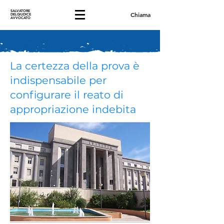
SALVATORE
Chiama
DELGIUDICE
AVVOCATO
La certezza della prova è
indispensabile per
configurare il reato di
appropriazione indebita