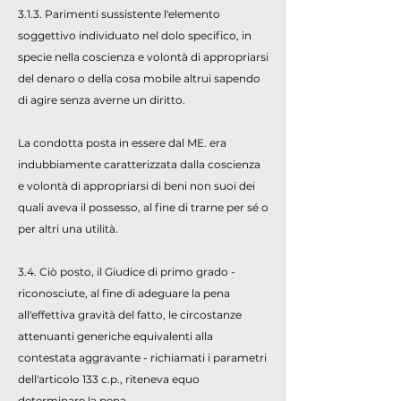
3.1.3. Parimenti sussistente l'elemento
soggettivo individuato nel dolo specifico, in
specie nella coscienza e volontà di appropriarsi
del denaro o della cosa mobile altrui sapendo
di agire senza averne un diritto.
La condotta posta in essere dal ME. era
indubbiamente caratterizzata dalla coscienza
e volontà di appropriarsi di beni non suoi dei
quali aveva il possesso, al fine di trarne per sé o
per altri una utilità.
3.4. Ciò posto, il Giudice di primo grado -
riconosciute, al fine di adeguare la pena
all'effettiva gravità del fatto, le circostanze
attenuanti generiche equivalenti alla
contestata aggravante - richiamati i parametri
dell'articolo 133 c.p., riteneva equo
determinare la pena