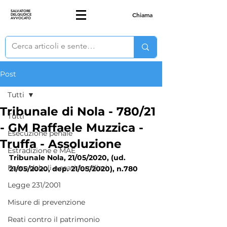
SALVATORE
Chiama
DELGIUDICE
AVVOCATO
Post
Tutti
Tribunale di Nola - 780/21
Tutti
- GM Raffaele Muzzica -
Esecuzione penale
Truffa - Assoluzione
Estradizione e MAE
Tribunale Nola, 21/05/2020, (ud. 
Fasce deboli e reati familiari
21/05/2020, dep. 21/05/2020), n.780
Legge 231/2001
Misure di prevenzione
Reati contro il patrimonio