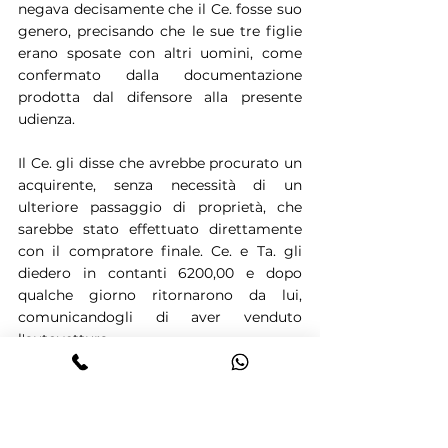
negava decisamente che il Ce. fosse suo 
genero, precisando che le sue tre figlie 
erano sposate con altri uomini, come 
confermato dalla documentazione 
prodotta dal difensore alla presente 
udienza.
Il Ce. gli disse che avrebbe procurato un 
acquirente, senza necessità di un 
ulteriore passaggio di proprietà, che 
sarebbe stato effettuato direttamente 
con il compratore finale. Ce. e Ta. gli 
diedero in contanti 6200,00 e dopo 
qualche giorno ritornarono da lui, 
comunicandogli di aver venduto 
l'autovettura.
Il Pa. in sede dibattimentale ha negato 
di aver firmato alcun documento 
inerente al passaggio di proprietà 