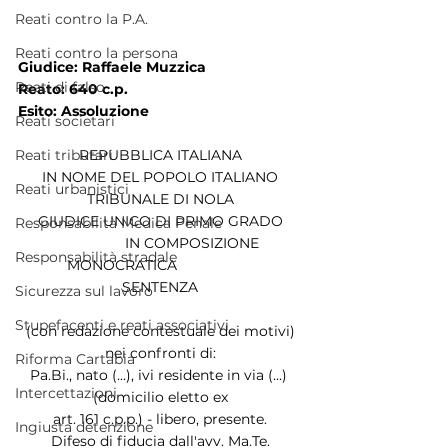
Reati contro la P.A.
Reati contro la persona
Giudice: Raffaele Muzzica
Reati di falso
Reato: 640 c.p.
Esito: Assoluzione
Reati societari
REPUBBLICA ITALIANA
Reati tributari
IN NOME DEL POPOLO ITALIANO
Reati urbanistici
TRIBUNALE DI NOLA
GIUDICE UNICO DI PRIMO GRADO
Responsabilità Medica Penale
                 IN COMPOSIZIONE 
Responsabilità stradale
MONOCRATICA                   
                          SENTENZA                          
Sicurezza sul lavoro
Stupefacenti e reati associativi
(con redazione contestuale dei motivi)
nei confronti di:
Riforma Cartabia
Pa.Bi., nato (...), ivi residente in via (...) 
Intercettazioni
(domicilio eletto ex
art. 161 c.p.p.) - libero, presente.
Ingiusta detenzione
Difeso di fiducia dall'avv. Ma.Te.