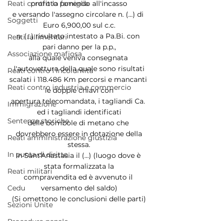
profitto ponendo all'incasso
Reati contro la famiglia
e versando l'assegno circolare n. (...) di 
Soggetti
Euro 6,900,00 sul c.c.
n. (...) risultato intestato a Pa.Bi. con 
Reati fallimentari
pari danno per la p.p.,
Associazione mafiosa
alla quale veniva consegnata 
l'autovettura della quale sono risultati
Reati contro l'incolumità
scalati i 118.486 Km percorsi e mancanti 
Reati contro industria e commercio
le doppie chiavi con
apertura telecomandata, i tagliandi Ca. 
Immigrazione
ed i tagliandi identificati
Sentenze storiche
delle bombole di metano che 
dovrebbero essere in dotazione della
Reati amministrazione giustizia
stessa.
In punta di diritto
In Sant'Anastasia il (...) (luogo dove è 
stata formalizzata la
Reati militari
compravendita ed è avvenuto il 
versamento del saldo)
Cedu
(Si omettono le conclusioni delle parti)
Sezioni Unite