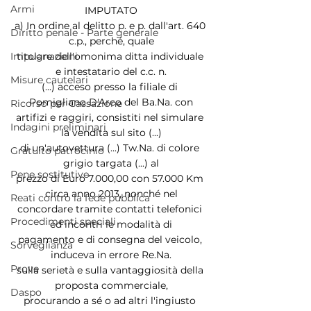
Armi
IMPUTATO
a) In ordine al delitto p. e p. dall'art. 640 
Diritto penale - Parte generale
c.p., perché, quale
titolare dell'omonima ditta individuale 
Impugnazioni
e intestatario del c.c. n.
Misure cautelari
(...) acceso presso la filiale di 
Pomigliano D'Arco del Ba.Na. con
Ricorso per Cassazione
artifizi e raggiri, consistiti nel simulare 
Indagini preliminari
la vendita sul sito (...)
di un'autovettura (...) Tw.Na. di colore 
Gratuito patrocinio
grigio targata (...) al
Pene sostitutive
prezzo di Euro 7.000,00 con 57.000 Km 
circa anno 2013, nonché nel
Reati contro la fede pubblica
concordare tramite contatti telefonici 
Procedimenti speciali
ed incontri le modalità di
pagamento e di consegna del veicolo, 
Sorveglianza
induceva in errore Re.Na.
Prove
sulla serietà e sulla vantaggiosità della 
proposta commerciale,
Daspo
procurando a sé o ad altri l'ingiusto 