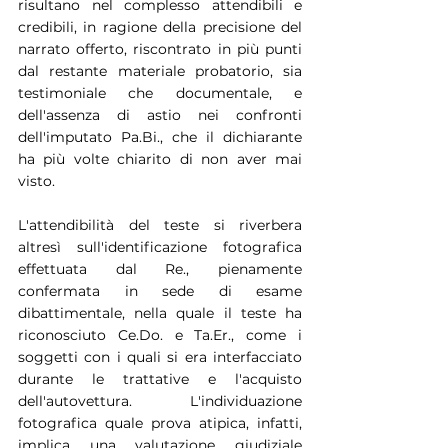
risultano nel complesso attendibili e 
credibili, in ragione della precisione del 
narrato offerto, riscontrato in più punti 
dal restante materiale probatorio, sia 
testimoniale che documentale, e 
dell'assenza di astio nei confronti 
dell'imputato Pa.Bi., che il dichiarante 
ha più volte chiarito di non aver mai 
visto.
L'attendibilità del teste si riverbera 
altresì sull'identificazione fotografica 
effettuata dal Re., pienamente 
confermata in sede di esame 
dibattimentale, nella quale il teste ha 
riconosciuto Ce.Do. e Ta.Er., come i 
soggetti con i quali si era interfacciato 
durante le trattative e l'acquisto 
dell'autovettura. L'individuazione 
fotografica quale prova atipica, infatti, 
implica una valutazione giudiziale 