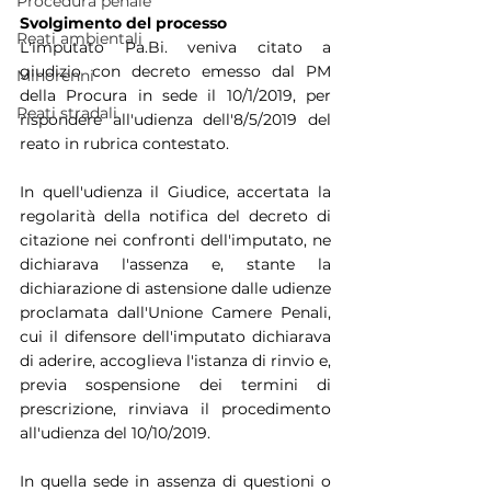
Procedura penale
Svolgimento del processo
Reati ambientali
L'imputato Pa.Bi. veniva citato a 
giudizio con decreto emesso dal PM 
Minorenni
della Procura in sede il 10/1/2019, per 
Reati stradali
rispondere all'udienza dell'8/5/2019 del 
reato in rubrica contestato.
In quell'udienza il Giudice, accertata la 
regolarità della notifica del decreto di 
citazione nei confronti dell'imputato, ne 
dichiarava l'assenza e, stante la 
dichiarazione di astensione dalle udienze 
proclamata dall'Unione Camere Penali, 
cui il difensore dell'imputato dichiarava 
di aderire, accoglieva l'istanza di rinvio e, 
previa sospensione dei termini di 
prescrizione, rinviava il procedimento 
all'udienza del 10/10/2019.
In quella sede in assenza di questioni o 