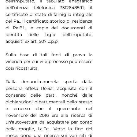
dell'imputato, il tabulato anagrafico 
dell'utenza telefonica 3312648591, il 
certificato di stato di famiglia integrale 
del Pa., il certificato storico di residenza 
di Pa.Bi., le copie dei documenti di 
identità delle figlie dell'imputato, 
acquisiti ex art. 507 c.p.p.
Sulla base di tali fonti di prova la 
vicenda per cui vi è processo può essere 
così ricostruita.
Dalla denuncia-querela sporta dalla 
persona offesa Re.Sa., acquisita con il 
consenso delle parti, nonché dalie 
dichiarazioni dibattimentali dello stesso 
è emerso che il querelante nel 
novembre del 2016 era alla ricerca di 
un'autovettura da acquistare per conto 
della moglie, La.Fe.. Verso la fine del 
mese, dopo una ricerca sui vari siti di 