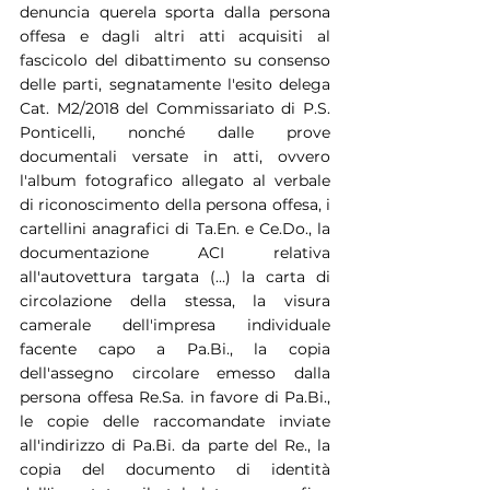
denuncia querela sporta dalla persona 
offesa e dagli altri atti acquisiti al 
fascicolo del dibattimento su consenso 
delle parti, segnatamente l'esito delega 
Cat. M2/2018 del Commissariato di P.S. 
Ponticelli, nonché dalle prove 
documentali versate in atti, ovvero 
l'album fotografico allegato al verbale 
di riconoscimento della persona offesa, i 
cartellini anagrafici di Ta.En. e Ce.Do., la 
documentazione ACI relativa 
all'autovettura targata (...) la carta di 
circolazione della stessa, la visura 
camerale dell'impresa individuale 
facente capo a Pa.Bi., la copia 
dell'assegno circolare emesso dalla 
persona offesa Re.Sa. in favore di Pa.Bi., 
le copie delle raccomandate inviate 
all'indirizzo di Pa.Bi. da parte del Re., la 
copia del documento di identità 