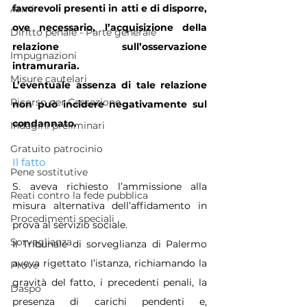
favorevoli presenti in atti e di disporre, 
Armi
ove necessario, l’acquisizione della 
Diritto penale - Parte generale
relazione sull’osservazione 
Impugnazioni
intramuraria. 
Misure cautelari
L’eventuale assenza di tale relazione 
Ricorso per Cassazione
non può incidere negativamente sul 
condannato.
Indagini preliminari
Gratuito patrocinio
Il fatto
Pene sostitutive
S. aveva richiesto l’ammissione alla 
Reati contro la fede pubblica
misura alternativa dell’affidamento in 
Procedimenti speciali
prova al servizio sociale. 
Sorveglianza
Il Tribunale di sorveglianza di Palermo 
aveva rigettato l’istanza, richiamando la 
Prove
gravità del fatto, i precedenti penali, la 
Daspo
presenza di carichi pendenti e, 