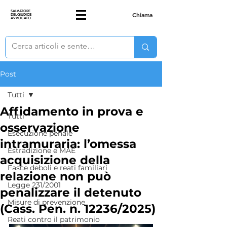
SALVATORE
Chiama
DELGIUDICE
AVVOCATO
Post
Tutti
Affidamento in prova e
Tutti
osservazione
Esecuzione penale
intramuraria: l’omessa
Estradizione e MAE
acquisizione della
Fasce deboli e reati familiari
relazione non può
Legge 231/2001
penalizzare il detenuto
Misure di prevenzione
(Cass. Pen. n. 12236/2025)
Reati contro il patrimonio