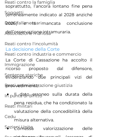
Reati contro la famiglia
soprattutto, l’ancora lontano fine pena 
Soggetti
(erroneamente indicato al 2028 anziché 
Reati fallimentari
2026) e la mancata conclusione 
dell’osservazione intramuraria.
Associazione mafiosa
Reati contro l'incolumità
La decisione della Corte
Reati contro industria e commercio
La Corte di Cassazione ha accolto il 
Immigrazione
ricorso proposto dal difensore, 
Sentenze storiche
evidenziando due principali vizi del 
Reati amministrazione giustizia
provvedimento:
Il dato erroneo sulla durata della 
In punta di diritto
pena residua, che ha condizionato la 
Reati militari
valutazione della concedibilità della 
Cedu
misura alternativa.
Sezioni Unite
L’omessa valorizzazione delle 