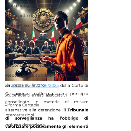
Reati contro la P.A.
Reati contro la persona
Reati di falso
Reati societari
Reati tributari
Reati urbanistici
Responsabilità Medica Penale
Responsabilità stradale
Sicurezza sul lavoro
La 
sentenza n. 12236/2025
 della Corte di 
Cassazione riafferma un principio 
Stupefacenti e reati associativi
consolidato in materia di misure 
Riforma Cartabia
alternative alla detenzione: 
il Tribunale 
Intercettazioni
di sorveglianza ha l’obbligo di 
Ingiusta detenzione
valorizzare positivamente gli elementi 