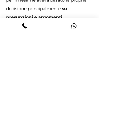
per il riesame aveva basato la propria 
decisione principalmente 
su 
presunzioni e argomenti 
insufficienti, 
come la presunta 
sproporzione tra le risorse economiche 
del ricorrente e il valore dei beni. 
La Cassazione ha sottolineato che, per 
legittimare un sequestro preventivo su 
beni intestati a terzi, 
non è sufficiente 
dimostrare la mancanza di risorse 
finanziarie del soggetto intestatario, 
ma è necessaria la prova concreta 
della disponibilità effettiva dei beni 
da parte dell'indagato.
La sentenza n. 34776/2024 della 
Cassazione si inserisce in un filone 