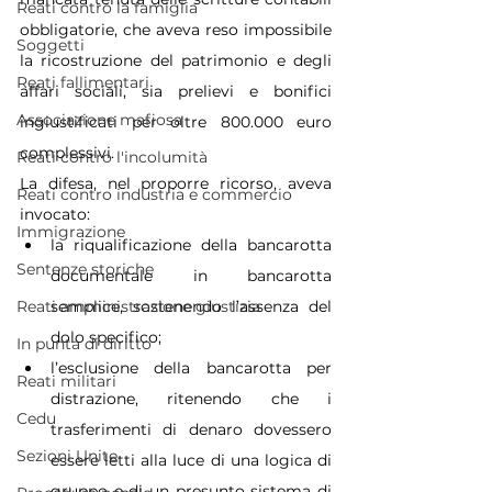
Reati contro la famiglia
obbligatorie, che aveva reso impossibile 
Soggetti
la ricostruzione del patrimonio e degli 
Reati fallimentari
affari sociali, sia prelievi e bonifici 
Associazione mafiosa
ingiustificati per oltre 800.000 euro 
complessivi.
Reati contro l'incolumità
La difesa, nel proporre ricorso, aveva 
Reati contro industria e commercio
invocato:
Immigrazione
la riqualificazione della bancarotta 
Sentenze storiche
documentale in bancarotta 
semplice, sostenendo l’assenza del 
Reati amministrazione giustizia
dolo specifico;
In punta di diritto
l’esclusione della bancarotta per 
Reati militari
distrazione, ritenendo che i 
Cedu
trasferimenti di denaro dovessero 
Sezioni Unite
essere letti alla luce di una logica di 
gruppo e di un presunto sistema di 