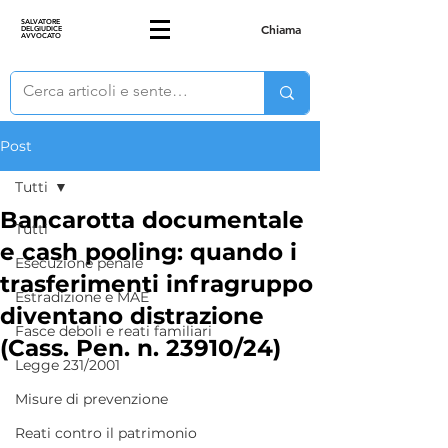
SALVATORE
Chiama
DELGIUDICE
AVVOCATO
Post
Tutti
Bancarotta documentale
Tutti
e cash pooling: quando i
Esecuzione penale
trasferimenti infragruppo
Estradizione e MAE
diventano distrazione
Fasce deboli e reati familiari
(Cass. Pen. n. 23910/24)
Legge 231/2001
Misure di prevenzione
Reati contro il patrimonio