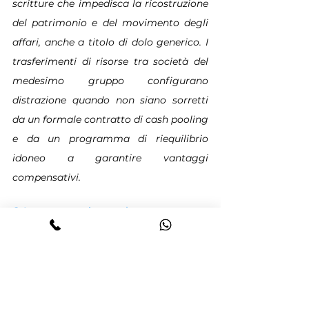
scritture che impedisca la ricostruzione 
del patrimonio e del movimento degli 
affari, anche a titolo di dolo generico. I 
trasferimenti di risorse tra società del 
medesimo gruppo configurano 
distrazione quando non siano sorretti 
da un formale contratto di cash pooling 
e da un programma di riequilibrio 
idoneo a garantire vantaggi 
compensativi.
6. La sentenza integrale
Cassazione penale sez. V, 22/02/2024, 
n.23910
RITENUTO IN FATTO