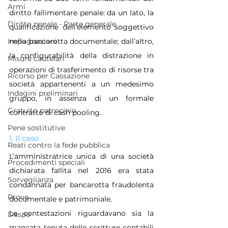
Armi
diritto fallimentare penale: da un lato, la 
Diritto penale - Parte generale
qualificazione dell’elemento soggettivo 
nella bancarotta documentale; dall’altro, 
Impugnazioni
la configurabilità della distrazione in 
Misure cautelari
operazioni di trasferimento di risorse tra 
Ricorso per Cassazione
società appartenenti a un medesimo 
Indagini preliminari
gruppo, in assenza di un formale 
Gratuito patrocinio
contratto di cash pooling.
Pene sostitutive
1. Il caso
Reati contro la fede pubblica
L’amministratrice unica di una società 
Procedimenti speciali
dichiarata fallita nel 2016 era stata 
Sorveglianza
condannata per bancarotta fraudolenta 
Prove
documentale e patrimoniale. 
Le contestazioni riguardavano sia la 
Daspo
mancata tenuta delle scritture contabili 