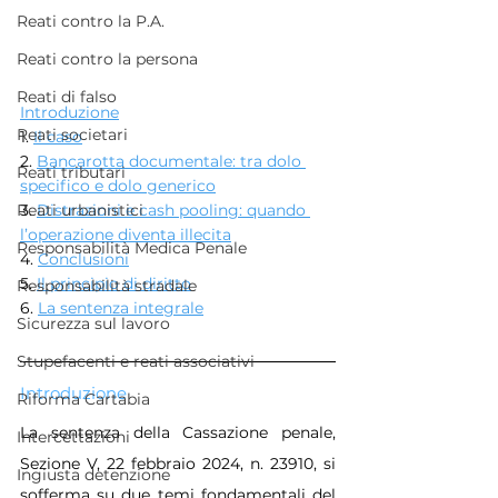
Reati contro la P.A.
Reati contro la persona
Reati di falso
Introduzione
Reati societari
1. 
Il caso
2. 
Bancarotta documentale: tra dolo 
Reati tributari
specifico e dolo generico
3. 
Distrazioni e cash pooling: quando 
Reati urbanistici
l’operazione diventa illecita
Responsabilità Medica Penale
4. 
Conclusioni
5. 
Il principio di diritto
Responsabilità stradale
6. 
La sentenza integrale
Sicurezza sul lavoro
Stupefacenti e reati associativi
Introduzione
Riforma Cartabia
La sentenza della Cassazione penale, 
Intercettazioni
Sezione V, 22 febbraio 2024, n. 23910, si 
Ingiusta detenzione
sofferma su due temi fondamentali del 