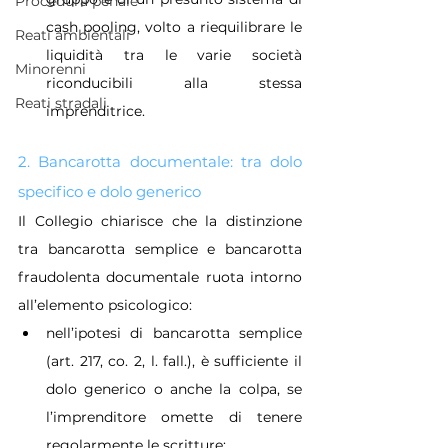
Procedura penale
cash pooling, volto a riequilibrare le 
Reati ambientali
liquidità tra le varie società 
Minorenni
riconducibili alla stessa 
Reati stradali
imprenditrice.
2. Bancarotta documentale: tra dolo 
specifico e dolo generico
Il Collegio chiarisce che la distinzione 
tra bancarotta semplice e bancarotta 
fraudolenta documentale ruota intorno 
all’elemento psicologico:
nell’ipotesi di bancarotta semplice 
(art. 217, co. 2, l. fall.), è sufficiente il 
dolo generico o anche la colpa, se 
l’imprenditore omette di tenere 
regolarmente le scritture;