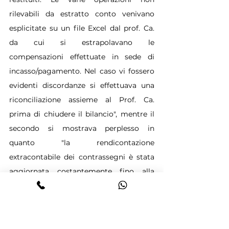
rilevabili da estratto conto venivano 
esplicitate su un file Excel dal prof. Ca. 
da cui si estrapolavano le 
compensazioni effettuate in sede di 
incasso/pagamento. Nel caso vi fossero 
evidenti discordanze si effettuava una 
riconciliazione assieme al Prof. Ca. 
prima di chiudere il bilancio", mentre il 
secondo si mostrava perplesso in 
quanto "la rendicontazione 
extracontabile dei contrassegni è stata 
aggiornata costantemente fino alla 
cessata attività del consorzio ed al 
tempo nessun cliente aveva avanzato 
particolari contestazioni. Purtroppo la 
situazione storica extracontabile dei 