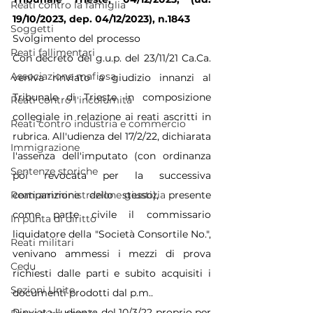
Reati contro la famiglia
19/10/2023, dep. 04/12/2023), n.1843
Soggetti
Svolgimento del processo
Reati fallimentari
Con decreto del g.u.p. del 23/11/21 
Ca.Ca
. 
Associazione mafiosa
veniva rinviato a giudizio innanzi al 
Tribunale di Trieste in composizione 
Reati contro l'incolumità
collegiale in relazione ai reati ascritti in 
Reati contro industria e commercio
rubrica. All'udienza del 17/2/22, dichiarata 
Immigrazione
l'assenza dell'imputato (con ordinanza 
Sentenze storiche
poi revocata per la successiva 
comparizione dello stesso), presente 
Reati amministrazione giustizia
come parte civile il commissario 
In punta di diritto
liquidatore della "Società Consortile No.", 
Reati militari
venivano ammessi i mezzi di prova 
Cedu
richiesti dalle parti e subito acquisiti i 
Sezioni Unite
documenti prodotti dal p.m..
Rinviata l'udienza del 10/3/22 proprio per 