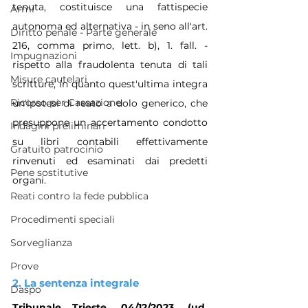
tenuta, costituisce una fattispecie 
Armi
autonoma ed alternativa - in seno all'art. 
Diritto penale - Parte generale
216, comma primo, lett. b), 1. fall. - 
Impugnazioni
rispetto alla fraudolenta tenuta di tali 
Misure cautelari
scritture, in quanto quest'ultima integra 
Ricorso per Cassazione
un'ipotesi di reato a dolo generico, che 
presuppone un accertamento condotto 
Indagini preliminari
su libri contabili effettivamente 
Gratuito patrocinio
rinvenuti ed esaminati dai predetti 
Pene sostitutive
organi. 
Reati contro la fede pubblica
Procedimenti speciali
Sorveglianza
Prove
2. La sentenza integrale
Daspo
Tribunale Trieste, 04/12/2023, (ud. 