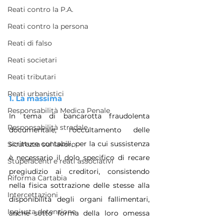
Reati contro la P.A.
Reati contro la persona
Reati di falso
Reati societari
Reati tributari
Reati urbanistici
1.
 La
 massima
Responsabilità Medica Penale
In tema di bancarotta fraudolenta 
Responsabilità stradale
documentale, l'occultamento delle 
scritture contabili, per la cui sussistenza 
Sicurezza sul lavoro
è necessario il dolo specifico di recare 
Stupefacenti e reati associativi
pregiudizio ai creditori, consistendo 
Riforma Cartabia
nella fisica sottrazione delle stesse alla 
Intercettazioni
disponibilità degli organi fallimentari, 
Ingiusta detenzione
anche sotto forma della loro omessa 