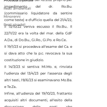
Procedura penale
impedimento del dr. Ro.Bu. 
Reati ambientali
(commissario liquidatore da sentire 
Minorenni
come teste) e d'ufficio quella del 21/4/22, 
Reati stradali
il 13/10/22 veniva escusso il Ro.Bu.. Il 
22/11/22 era la volta del mar. della GdF 
A.Da., di Do.Bu., 
Gi.Ro
., Gi.Po. e Ro.Ce..
Il 19/1/23 si procedeva all'esame del Ca. e 
si dava atto che la p.c. revocava la sua 
costituzione in giudizio.
Il 14/3/23 si sentiva 
Mi.Mo
. e, rinviata 
l'udienza del 13/4/23 per l'assenza degli 
altri testi, l'8/6/23 si esaminavano 
Mo.Ba
. 
e 
Te.Za
..
Infine, all'udienza del 19/10/23, frattanto 
acquisiti altri documenti, all'esito della 
discussione delle parti che 