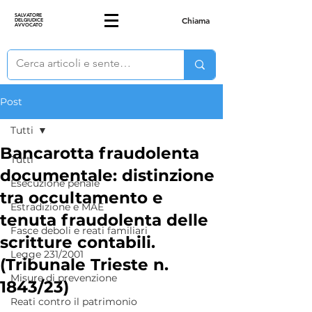
SALVATORE
Chiama
DELGIUDICE
AVVOCATO
Post
Tutti
Bancarotta fraudolenta
Tutti
documentale: distinzione
Esecuzione penale
tra occultamento e
Estradizione e MAE
tenuta fraudolenta delle
Fasce deboli e reati familiari
scritture contabili.
Legge 231/2001
(Tribunale Trieste n.
Misure di prevenzione
1843/23)
Reati contro il patrimonio