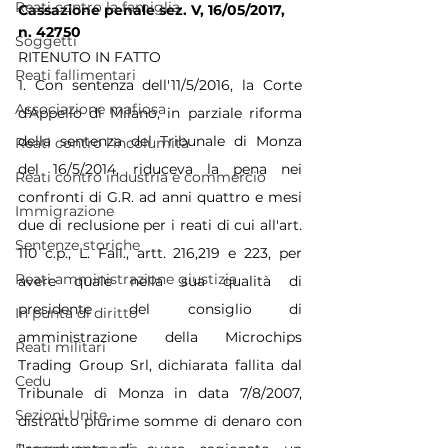
Reati contro la famiglia
Cassazione penale sez. V, 16/05/2017, 
n. 42750
Soggetti
RITENUTO IN FATTO
Reati fallimentari
1. Con sentenza dell'11/5/2016, la Corte 
Associazione mafiosa
d'Appello di Milano, in parziale riforma 
della sentenza del Tribunale di Monza 
Reati contro l'incolumità
del 16/5/2014, riduceva la pena nei 
Reati contro industria e commercio
confronti di G.R. ad anni quattro e mesi 
Immigrazione
due di reclusione per i reati di cui all'art. 
Sentenze storiche
110 c.p., L. Fall., artt. 216,219 e 223, per 
Reati amministrazione giustizia
avere quale nella sua qualità di 
presidente del consiglio di 
In punta di diritto
amministrazione della Microchips 
Reati militari
Trading Group Srl, dichiarata fallita dal 
Cedu
Tribunale di Monza in data 7/8/2007, 
Sezioni Unite
distratto plurime somme di denaro con 