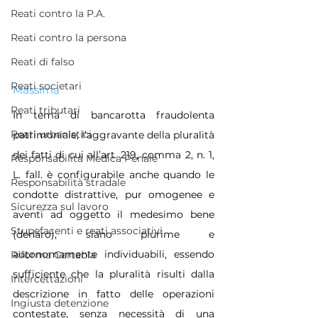
Reati contro la P.A.
Reati contro la persona
Reati di falso
Reati societari
Massima
Reati tributari
In tema di bancarotta fraudolenta 
Reati urbanistici
patrimoniale, l’aggravante della pluralità 
dei fatti di cui all’art. 219, comma 2, n. 1, 
Responsabilità Medica Penale
L. fall. è configurabile anche quando le 
Responsabilità stradale
condotte distrattive, pur omogenee e 
Sicurezza sul lavoro
aventi ad oggetto il medesimo bene 
Stupefacenti e reati associativi
(denaro), siano plurime e 
autonomamente individuabili, essendo 
Riforma Cartabia
sufficiente che la pluralità risulti dalla 
Intercettazioni
descrizione in fatto delle operazioni 
Ingiusta detenzione
contestate, senza necessità di una 