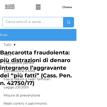
SALVATORE
Chiama
DELGIUDICE
AVVOCATO
Post
Tutti
Bancarotta fraudolenta:
Tutti
più distrazioni di denaro
Esecuzione penale
integrano l’aggravante
Estradizione e MAE
dei “più fatti” (Cass. Pen.
Fasce deboli e reati familiari
n. 42750/17)
Legge 231/2001
Misure di prevenzione
Reati contro il patrimonio