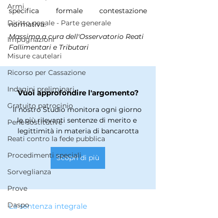
Armi
specifica formale contestazione 
Diritto penale - Parte generale
normativa.
Massima a cura dell'Osservatorio Reati 
Impugnazioni
Fallimentari e Tributari
Misure cautelari
Ricorso per Cassazione
Indagini preliminari
Vuoi approfondire l'argomento?
Gratuito patrocinio
Il nostro Studio monitora ogni giorno 
le più rilevanti sentenze di merito e 
Pene sostitutive
legittimità in materia di bancarotta
Reati contro la fede pubblica
Procedimenti speciali
Scopri di più
Sorveglianza
Prove
Daspo
La sentenza integrale