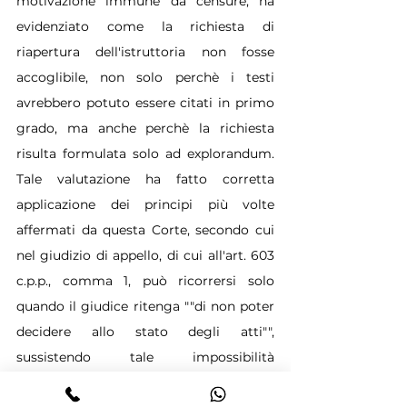
motivazione immune da censure, ha 
evidenziato come la richiesta di 
riapertura dell'istruttoria non fosse 
accoglibile, non solo perchè i testi 
avrebbero potuto essere citati in primo 
grado, ma anche perchè la richiesta 
risulta formulata solo ad explorandum. 
Tale valutazione ha fatto corretta 
applicazione dei principi più volte 
affermati da questa Corte, secondo cui 
nel giudizio di appello, di cui all'art. 603 
c.p.p., comma 1, può ricorrersi solo 
quando il giudice ritenga ""di non poter 
decidere allo stato degli atti"", 
sussistendo tale impossibilità 
unicamente quando i dati probatori già 