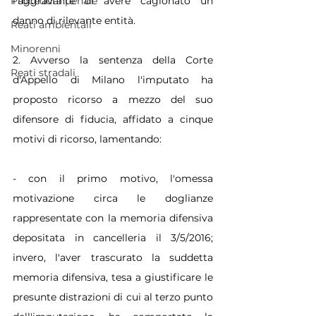
l'aggravante di avere cagionato un 
Procedura penale
danno di rilevante entità.
Reati ambientali
Minorenni
2. Avverso la sentenza della Corte 
Reati stradali
d'Appello di Milano l'imputato ha 
proposto ricorso a mezzo del suo 
difensore di fiducia, affidato a cinque 
motivi di ricorso, lamentando:
- con il primo motivo, l'omessa 
motivazione circa le doglianze 
rappresentate con la memoria difensiva 
depositata in cancelleria il 3/5/2016; 
invero, l'aver trascurato la suddetta 
memoria difensiva, tesa a giustificare le 
presunte distrazioni di cui al terzo punto 