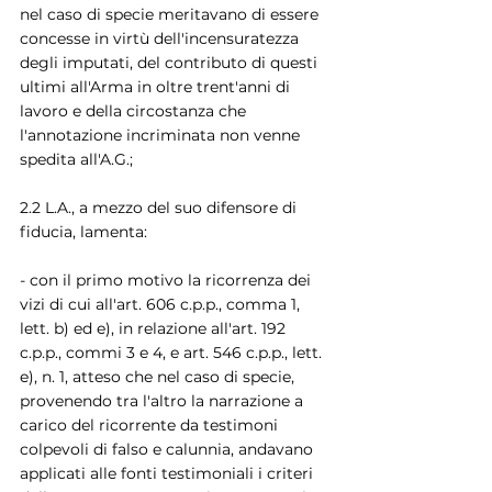
nel caso di specie meritavano di essere 
concesse in virtù dell'incensuratezza 
degli imputati, del contributo di questi 
ultimi all'Arma in oltre trent'anni di 
lavoro e della circostanza che 
l'annotazione incriminata non venne 
spedita all'A.G.;
2.2 L.A., a mezzo del suo difensore di 
fiducia, lamenta:
- con il primo motivo la ricorrenza dei 
vizi di cui all'art. 606 c.p.p., comma 1, 
lett. b) ed e), in relazione all'art. 192 
c.p.p., commi 3 e 4, e art. 546 c.p.p., lett. 
e), n. 1, atteso che nel caso di specie, 
provenendo tra l'altro la narrazione a 
carico del ricorrente da testimoni 
colpevoli di falso e calunnia, andavano 
applicati alle fonti testimoniali i criteri 