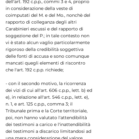
dell'art. 192 c.p.p., commi 3 e 4, proprio 
in considerazione della veste di 
coimputati del M. e del Mo., nonchè del 
rapporto di colleganza degli altri 
Carabinieri escussi e del rapporto di 
soggezione del P.; in tale contesto non 
vi è stato alcun vaglio particolarmente 
rigoroso della credibilità soggettiva 
delle fonti di accusa e sono comunque 
mancati quegli elementi di riscontro 
che l'art. 192 c.p.p. richiede;
- con il secondo motivo, la ricorrenza 
dei vizi di cui all'art. 606 c.p.p., lett. b) ed 
e), in relazione all'art. 546 c.p.p., lett. e), 
n. 1, e art. 125 c.p.p., comma 3; il 
Tribunale prima e la Corte territoriale, 
poi, non hanno valutato l'attendibilità 
dei testimoni a carico e l'inattendibilità 
dei testimoni a discarico limitandosi ad 
una mera considerazione del valore 