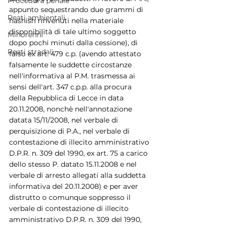
Procedura penale
appunto sequestrando due grammi di 
Reati ambientali
hashish rinvenuti nella materiale 
disponibilità di tale ultimo soggetto 
Minorenni
dopo pochi minuti dalla cessione), di 
Reati stradali
falso ex art. 479 c.p. (avendo attestato 
falsamente le suddette circostanze 
nell'informativa al P.M. trasmessa ai 
sensi dell'art. 347 c.p.p. alla procura 
della Repubblica di Lecce in data 
20.11.2008, nonchè nell'annotazione 
datata 15/11/2008, nel verbale di 
perquisizione di P.A., nel verbale di 
contestazione di illecito amministrativo 
D.P.R. n. 309 del 1990, ex art. 75 a carico 
dello stesso P. datato 15.11.2008 e nel 
verbale di arresto allegati alla suddetta 
informativa del 20.11.2008) e per aver 
distrutto o comunque soppresso il 
verbale di contestazione di illecito 
amministrativo D.P.R. n. 309 del 1990, 