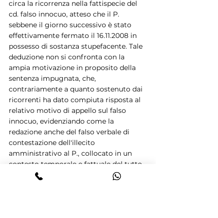
circa la ricorrenza nella fattispecie del 
cd. falso innocuo, atteso che il P. 
sebbene il giorno successivo è stato 
effettivamente fermato il 16.11.2008 in 
possesso di sostanza stupefacente. Tale 
deduzione non si confronta con la 
ampia motivazione in proposito della 
sentenza impugnata, che, 
contrariamente a quanto sostenuto dai 
ricorrenti ha dato compiuta risposta al 
relativo motivo di appello sul falso 
innocuo, evidenziando come la 
redazione anche del falso verbale di 
contestazione dell'illecito 
amministrativo al P., collocato in un 
contesto temporale e fattuale del tutto 
diverso dall'accertamento in concreto 
compiuto dal M. e dal Mo. a carico dello 
stesso P. il 16.11.2008, abbia costituito il 
necessario supporto alla informativa 
attestante la ripetizione degli episodi di 