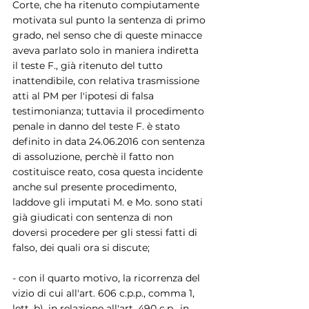
Corte, che ha ritenuto compiutamente 
motivata sul punto la sentenza di primo 
grado, nel senso che di queste minacce 
aveva parlato solo in maniera indiretta 
il teste F., già ritenuto del tutto 
inattendibile, con relativa trasmissione 
atti al PM per l'ipotesi di falsa 
testimonianza; tuttavia il procedimento 
penale in danno del teste F. è stato 
definito in data 24.06.2016 con sentenza 
di assoluzione, perchè il fatto non 
costituisce reato, cosa questa incidente 
anche sul presente procedimento, 
laddove gli imputati M. e Mo. sono stati 
già giudicati con sentenza di non 
doversi procedere per gli stessi fatti di 
falso, dei quali ora si discute;
- con il quarto motivo, la ricorrenza del 
vizio di cui all'art. 606 c.p.p., comma 1, 
lett. b), in relazione all'art. 490 c.p., in 