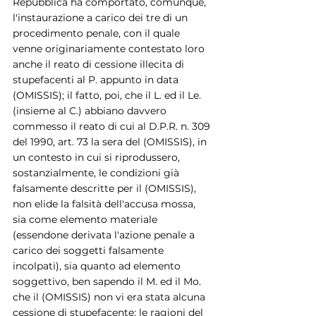
Repubblica ha comportato, comunque, 
l'instaurazione a carico dei tre di un 
procedimento penale, con il quale 
venne originariamente contestato loro 
anche il reato di cessione illecita di 
stupefacenti al P. appunto in data 
(OMISSIS); il fatto, poi, che il L. ed il Le. 
(insieme al C.) abbiano davvero 
commesso il reato di cui al D.P.R. n. 309 
del 1990, art. 73 la sera del (OMISSIS), in 
un contesto in cui si riprodussero, 
sostanzialmente, le condizioni già 
falsamente descritte per il (OMISSIS), 
non elide la falsità dell'accusa mossa, 
sia come elemento materiale 
(essendone derivata l'azione penale a 
carico dei soggetti falsamente 
incolpati), sia quanto ad elemento 
soggettivo, ben sapendo il M. ed il Mo. 
che il (OMISSIS) non vi era stata alcuna 
cessione di stupefacente; le ragioni del 