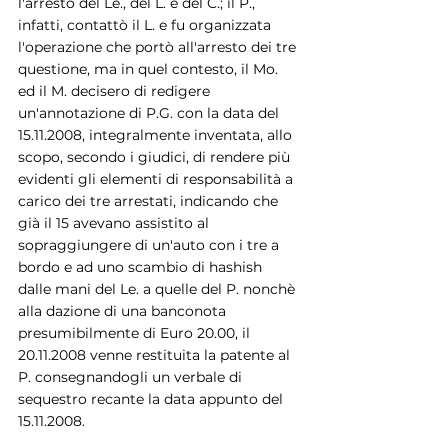
l'arresto del Le., del L. e del C.; il P., 
infatti, contattò il L. e fu organizzata 
l'operazione che portò all'arresto dei tre 
questione, ma in quel contesto, il Mo. 
ed il M. decisero di redigere 
un'annotazione di P.G. con la data del 
15.11.2008, integralmente inventata, allo 
scopo, secondo i giudici, di rendere più 
evidenti gli elementi di responsabilità a 
carico dei tre arrestati, indicando che 
già il 15 avevano assistito al 
sopraggiungere di un'auto con i tre a 
bordo e ad uno scambio di hashish 
dalle mani del Le. a quelle del P. nonchè 
alla dazione di una banconota 
presumibilmente di Euro 20.00, il 
20.11.2008 venne restituita la patente al 
P. consegnandogli un verbale di 
sequestro recante la data appunto del 
15.11.2008.