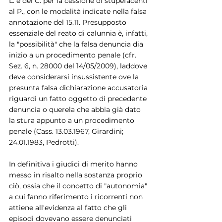
L. e del C. per la cessione di stupefacenti 
al P., con le modalità indicate nella falsa 
annotazione del 15.11. Presupposto 
essenziale del reato di calunnia è, infatti, 
la "possibilità" che la falsa denuncia dia 
inizio a un procedimento penale (cfr. 
Sez. 6, n. 28000 del 14/05/2009), laddove 
deve considerarsi insussistente ove la 
presunta falsa dichiarazione accusatoria 
riguardi un fatto oggetto di precedente 
denuncia o querela che abbia già dato 
la stura appunto a un procedimento 
penale (Cass. 13.03.1967, Girardini; 
24.01.1983, Pedrotti).
In definitiva i giudici di merito hanno 
messo in risalto nella sostanza proprio 
ciò, ossia che il concetto di "autonomia" 
a cui fanno riferimento i ricorrenti non 
attiene all'evidenza al fatto che gli 
episodi dovevano essere denunciati 