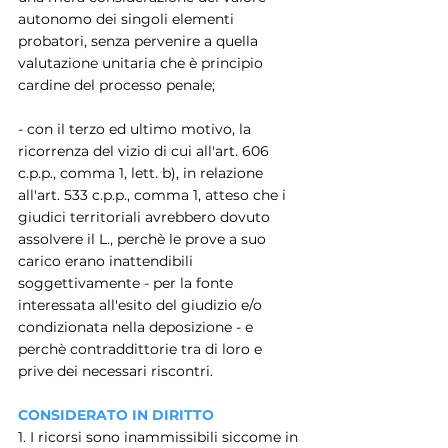
autonomo dei singoli elementi 
probatori, senza pervenire a quella 
valutazione unitaria che è principio 
cardine del processo penale;
- con il terzo ed ultimo motivo, la 
ricorrenza del vizio di cui all'art. 606 
c.p.p., comma 1, lett. b), in relazione 
all'art. 533 c.p.p., comma 1, atteso che i 
giudici territoriali avrebbero dovuto 
assolvere il L., perchè le prove a suo 
carico erano inattendibili 
soggettivamente - per la fonte 
interessata all'esito del giudizio e/o 
condizionata nella deposizione - e 
perchè contraddittorie tra di loro e 
prive dei necessari riscontri.
CONSIDERATO IN DIRITTO
1. I ricorsi sono inammissibili siccome in 