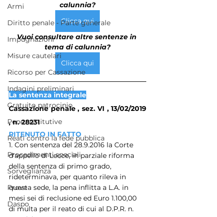
calunnia?
Armi
Clicca qui
Diritto penale - Parte generale
Vuoi consultare altre sentenze in 
Impugnazioni
tema di calunnia?
Misure cautelari
Clicca qui
Ricorso per Cassazione
Indagini preliminari
La sentenza integrale
Gratuito patrocinio
Cassazione penale , sez. VI , 13/02/2019 
Pene sostitutive
, n. 28231
RITENUTO IN FATTO
Reati contro la fede pubblica
1. Con sentenza del 28.9.2016 la Corte 
Procedimenti speciali
d'appello di Lecce, in parziale riforma 
della sentenza di primo grado, 
Sorveglianza
rideterminava, per quanto rileva in 
questa sede, la pena inflitta a L.A. in 
Prove
mesi sei di reclusione ed Euro 1.100,00 
Daspo
di multa per il reato di cui al D.P.R. n. 