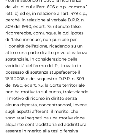
- con il secondo motivo la ricorrenza 
dei vizi di cui all'art. 606 c.p.p., comma 1, 
lett. b) ed e), in relazione all'art. 479 c.p., 
perchè, in relazione al verbale D.P.R. n. 
309 del 1990, ex art. 75 ritenuto falso, 
ricorrerebbe, comunque, la c.d. ipotesi 
di "falso innocuo", non punibile per 
l'idoneità dell'azione, ricadendo su un 
atto o una parte di atto privo di valenza 
sostanziale, in considerazione della 
veridicità del fermo del P., trovato in 
possesso di sostanza stupefacente il 
16.11.2008 e del sequestro D.P.R. n. 309 
del 1990, ex art. 75; la Corte territoriale 
non ha motivato sul punto, tralasciando 
il motivo di ricorso in diritto senza 
alcuna risposta, concentrandosi, invece, 
sugli aspetti afferenti il merito, che 
sono stati segnati da una motivazione 
alquanto contraddittoria ed addirittura 
assente in merito alla tesi difensiva 