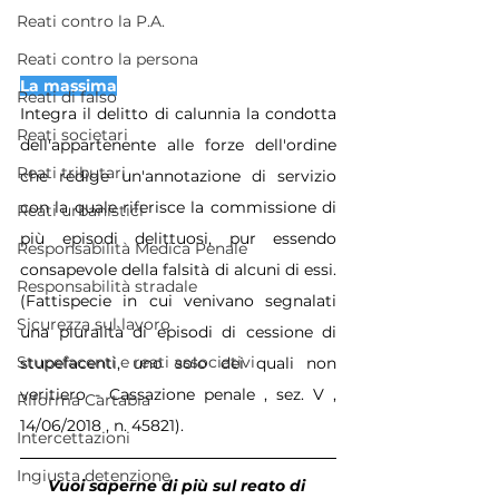
Reati contro la P.A.
Reati contro la persona
La massima
Reati di falso
Integra il delitto di calunnia la condotta 
Reati societari
dell'appartenente alle forze dell'ordine 
Reati tributari
che redige un'annotazione di servizio 
con la quale riferisce la commissione di 
Reati urbanistici
più episodi delittuosi, pur essendo 
Responsabilità Medica Penale
consapevole della falsità di alcuni di essi. 
Responsabilità stradale
(Fattispecie in cui venivano segnalati 
Sicurezza sul lavoro
una pluralità di episodi di cessione di 
Stupefacenti e reati associativi
stupefacenti, uno solo dei quali non 
veritiero - Cassazione penale , sez. V , 
Riforma Cartabia
14/06/2018 , n. 45821).
Intercettazioni
Ingiusta detenzione
Vuoi saperne di più sul reato di 