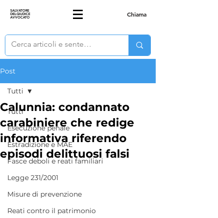
SALVATORE
Chiama
DELGIUDICE
AVVOCATO
Post
Tutti
Calunnia: condannato
Tutti
carabiniere che redige
Esecuzione penale
informativa riferendo
Estradizione e MAE
episodi delittuosi falsi
Fasce deboli e reati familiari
Legge 231/2001
Misure di prevenzione
Reati contro il patrimonio