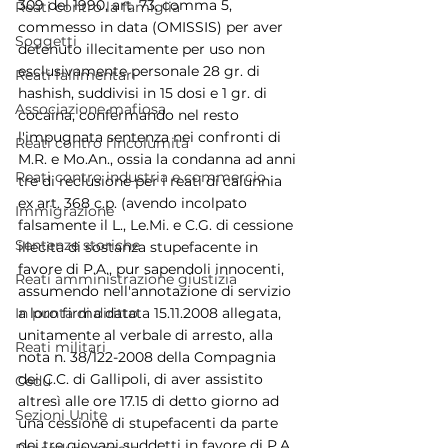
309 del 1990, art. 73, comma 5, 
Reati contro la famiglia
commesso in data (OMISSIS) per aver 
Soggetti
detenuto illecitamente per uso non 
esclusivamente personale 28 gr. di 
Reati fallimentari
hashish, suddivisi in 15 dosi e 1 gr. di 
Associazione mafiosa
cocaina, confermando nel resto 
l'impugnata sentenza nei confronti di 
Reati contro l'incolumità
M.R. e Mo.An., ossia la condanna ad anni 
Reati contro industria e commercio
tre di reclusione per i reati di calunnia 
ex art. 368 c.p. (avendo incolpato 
Immigrazione
falsamente il L., Le.Mi. e C.G. di cessione 
Sentenze storiche
illecita di sostanza stupefacente in 
favore di P.A., pur sapendoli innocenti, 
Reati amministrazione giustizia
assumendo nell'annotazione di servizio 
a loro firma datata 15.11.2008 allegata, 
In punta di diritto
unitamente al verbale di arresto, alla 
Reati militari
nota n. 38/122-2008 della Compagnia 
dei C.C. di Gallipoli, di aver assistito 
Cedu
altresì alle ore 17.15 di detto giorno ad 
Sezioni Unite
una cessione di stupefacenti da parte 
dei tre giovani suddetti in favore di P.A., 