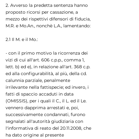
2. Avverso la predetta sentenza hanno 
proposto ricorsi per cassazione, a 
mezzo dei rispettivi difensori di fiducia, 
M.R. e Mo.An., nonchè L.A., lamentando:
2.1 Il M. e il Mo.:
- con il primo motivo la ricorrenza dei 
vizi di cui all'art. 606 c.p.p., comma 1, 
lett. b) ed e), in relazione all'art. 368 c.p. 
ed alla configurabilità, al più, della cd. 
calunnia parziale, penalmente 
irrilevante nella fattispecie; ed invero, i 
fatti di spaccio accaduti in data 
(OMISSIS), per i quali il C., il L. ed il Le. 
vennero dapprima arrestati e, poi, 
successivamente condannati, furono 
segnalati all'autorità giudiziaria con 
l'informativa di reato del 20.11.2008, che 
ha dato origine al presente 