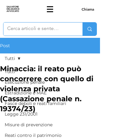
SALVATORE
Chiama
DELGIUDICE
AVVOCATO
Post
Tutti
Minaccia: il reato può
Tutti
concorrere con quello di
Esecuzione penale
violenza privata
Estradizione e MAE
(Cassazione penale n.
Fasce deboli e reati familiari
19374/23)
Legge 231/2001
Misure di prevenzione
Reati contro il patrimonio