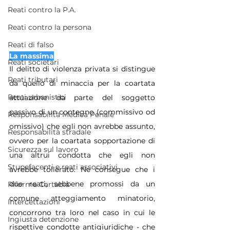
Reati contro la P.A.
Reati contro la persona
Reati di falso
La massima
Reati societari
Il delitto di violenza privata si distingue 
Reati tributari
da quello di minaccia per la coartata 
Reati urbanistici
attuazione da parte del soggetto 
passivo di un contegno (commissivo od 
Responsabilità Medica Penale
omissivo) che egli non avrebbe assunto, 
Responsabilità stradale
ovvero per la coartata sopportazione di 
Sicurezza sul lavoro
una altrui condotta che egli non 
Stupefacenti e reati associativi
avrebbe tollerato. Ne consegue che i 
due reati, sebbene promossi da un 
Riforma Cartabia
comune atteggiamento minatorio, 
Intercettazioni
concorrono tra loro nel caso in cui le 
Ingiusta detenzione
rispettive condotte antigiuridiche - che 