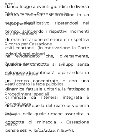
Armi
danno luogo a eventi giuridici di diversa 
Diritto penale - Parte generale
natura e valenza - si articolino in un 
tempo significativo, ripetendosi nel 
Impugnazioni
tempo, scindendo i rispettivi momenti 
Misure cautelari
di manifestazione esteriore e i rispettivi 
Ricorso per Cassazione
esiti coartanti. (In motivazione la Corte 
Indagini preliminari
ha evidenziato che, diversamente, 
Gratuito patrocinio
qualora la condotta si sviluppi senza 
soluzione di continuità, dipanandosi in 
Pene sostitutive
un tempo concentrato e con una 
Reati contro la fede pubblica
dinamica fattuale unitaria, la fattispecie 
Procedimenti speciali
criminosa da ritenersi integrata è 
Sorveglianza
unicamente quella del reato di violenza 
privata, nella quale rimane assorbita la 
Prove
condotta di minaccia - Cassazione 
Daspo
penale sez. V, 15/02/2023, n.19347).