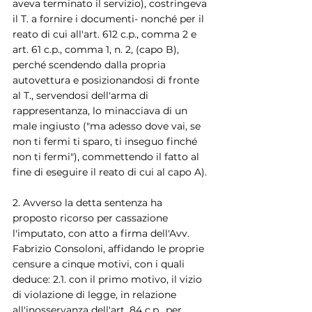
aveva terminato il servizio), costringeva 
il T. a fornire i documenti- nonché per il 
reato di cui all'art. 612 c.p., comma 2 e 
art. 61 c.p., comma 1, n. 2, (capo B), 
perché scendendo dalla propria 
autovettura e posizionandosi di fronte 
al T., servendosi dell'arma di 
rappresentanza, lo minacciava di un 
male ingiusto ("ma adesso dove vai, se 
non ti fermi ti sparo, ti inseguo finché 
non ti fermi"), commettendo il fatto al 
fine di eseguire il reato di cui al capo A).
2. Avverso la detta sentenza ha 
proposto ricorso per cassazione 
l'imputato, con atto a firma dell'Avv. 
Fabrizio Consoloni, affidando le proprie 
censure a cinque motivi, con i quali 
deduce: 2.1. con il primo motivo, il vizio 
di violazione di legge, in relazione 
all'inosservanza dell'art. 84 c.p., per 