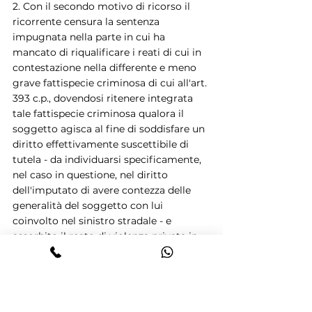
2. Con il secondo motivo di ricorso il 
ricorrente censura la sentenza 
impugnata nella parte in cui ha 
mancato di riqualificare i reati di cui in 
contestazione nella differente e meno 
grave fattispecie criminosa di cui all'art. 
393 c.p., dovendosi ritenere integrata 
tale fattispecie criminosa qualora il 
soggetto agisca al fine di soddisfare un 
diritto effettivamente suscettibile di 
tutela - da individuarsi specificamente, 
nel caso in questione, nel diritto 
dell'imputato di avere contezza delle 
generalità del soggetto con lui 
coinvolto nel sinistro stradale - e 
assorbito il reato di violenza privata in 
quello di ragion fattasi, laddove vi sia 
connessione diretta tra esercizio di 
violenza e minaccia ed esercizio delle 
proprie ragioni.