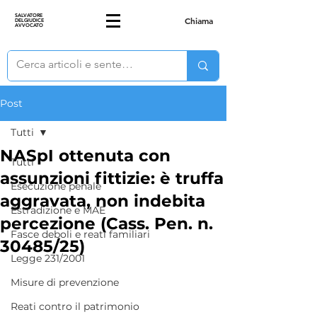
SALVATORE
Chiama
DELGIUDICE
AVVOCATO
Post
Tutti
NASpI ottenuta con
Tutti
assunzioni fittizie: è truffa
Esecuzione penale
aggravata, non indebita
Estradizione e MAE
percezione (Cass. Pen. n.
Fasce deboli e reati familiari
30485/25)
Legge 231/2001
Misure di prevenzione
Reati contro il patrimonio