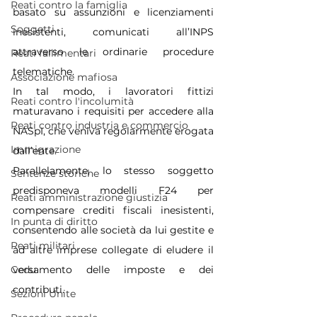
Reati contro la famiglia
basato su assunzioni e licenziamenti 
Soggetti
inesistenti, comunicati all’INPS 
attraverso le ordinarie procedure 
Reati fallimentari
telematiche. 
Associazione mafiosa
In tal modo, i lavoratori fittizi 
Reati contro l'incolumità
maturavano i requisiti per accedere alla 
Reati contro industria e commercio
NASpI, che veniva regolarmente erogata 
Immigrazione
dall’ente. 
Parallelamente, lo stesso soggetto 
Sentenze storiche
predisponeva modelli F24 per 
Reati amministrazione giustizia
compensare crediti fiscali inesistenti, 
In punta di diritto
consentendo alle società da lui gestite e 
Reati militari
ad altre imprese collegate di eludere il 
versamento delle imposte e dei 
Cedu
contributi.
Sezioni Unite