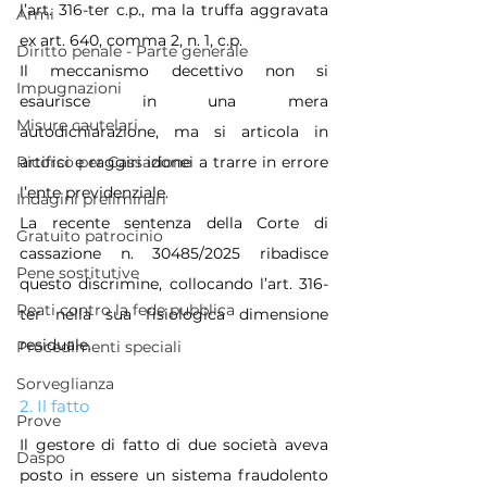
l’art. 316-ter c.p., ma la truffa aggravata 
Armi
ex art. 640, comma 2, n. 1, c.p. 
Diritto penale - Parte generale
Il meccanismo decettivo non si 
Impugnazioni
esaurisce in una mera 
Misure cautelari
autodichiarazione, ma si articola in 
artifici e raggiri idonei a trarre in errore 
Ricorso per Cassazione
l’ente previdenziale. 
Indagini preliminari
La recente sentenza della Corte di 
Gratuito patrocinio
cassazione n. 30485/2025 ribadisce 
Pene sostitutive
questo discrimine, collocando l’art. 316-
Reati contro la fede pubblica
ter nella sua fisiologica dimensione 
residuale.
Procedimenti speciali
Sorveglianza
2. Il fatto
Prove
Il gestore di fatto di due società aveva 
Daspo
posto in essere un sistema fraudolento 