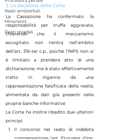
Procedura penale
3. La decisione della Corte
Reati ambientali
La Cassazione ha confermato la 
Minorenni
responsabilità per truffa aggravata, 
Reati stradali
chiarendo che il meccanismo 
escogitato non rientra nell’ambito 
dell’art. 316-ter c.p., poiché l’INPS non si 
è limitato a prendere atto di una 
dichiarazione, ma è stato effettivamente 
tratto in inganno da una 
rappresentazione falsificata della realtà, 
alimentata da dati già presenti nelle 
proprie banche informative.
La Corte ha inoltre ribadito due ulteriori 
principi:
il concorso nel reato di indebita 
compensazione (art. 10-quater d.lgs. 