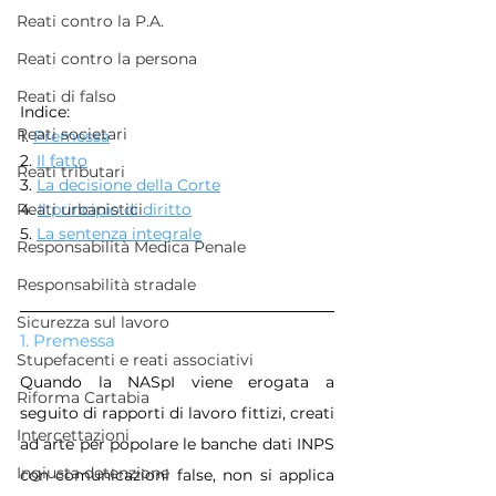
Reati contro la P.A.
Reati contro la persona
Reati di falso
Indice:
Reati societari
1. 
Premessa
2. 
Il fatto
Reati tributari
3. 
La decisione della Corte
4. 
Il principio di diritto
Reati urbanistici
5. 
La sentenza integrale
Responsabilità Medica Penale
Responsabilità stradale
Sicurezza sul lavoro
1. Premessa
Stupefacenti e reati associativi
Quando la NASpI viene erogata a 
Riforma Cartabia
seguito di rapporti di lavoro fittizi, creati 
Intercettazioni
ad arte per popolare le banche dati INPS 
Ingiusta detenzione
con comunicazioni false, non si applica 