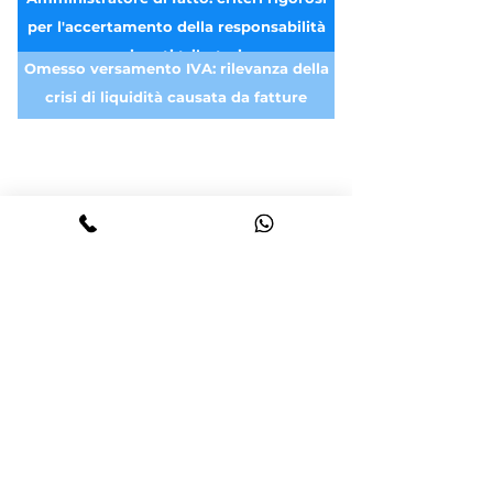
per l'accertamento della responsabilità
nei reati tributari
Omesso versamento IVA: rilevanza della
crisi di liquidità causata da fatture
insolute e mancati pagamenti della PA
Fatture false ed evasione fiscale: la
configurabilità del dolo specifico anche
senza effettivo utilizzo
Responsabilità penale per dichiarazione
infedele: La delegabilità formale e i limiti
dell'affidamento a professionisti (Cass.
Ridefinizione del reato di dichiarazione
Pen. n.42822/2024)
infedele: limiti di punibilità e
sottofatturazione (Cass. Pen.
Dichiarazione infedele: reato istantaneo
n.19228/2019)
perfezionato con la presentazione della
dichiarazione annuale (Cass. Pen.
Dichiarazione infedele: errore sulla
n.23810/2019)
norma tributaria non esclude il dolo,
salvo incertezza inevitabile" (Cass. Pen.
Reati tributari: contabilità semplificata