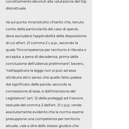
correttamente devoluti alla valutazione del Gip
distrettuale.
Va sul punto innanzitutto chiarito che, tenuto
conto della particolarità del caso di specie,
deve escludersi l'applicabilità della disposizione
di cui all'art. 21 comma 2 c.p.p., secondo la
quale "l'incompetenza per territorio è rilevata o
eccepita, a pena di decadenza, prima della
conclusione dell'udienza preliminare", bavero,
"nell'applicare la legge non si può ad essa
attribuire altro senso che quello fatto palese
dal significato delle parole, secondo la
connessione di esse, e dall'intenzione del
Legislatore" (art. 12 delle preleggi) ed il tenore
testuale del comma 2 dell'art. 21 c.p.p. rende
assolutamente evidente che la norma esame
presuppone una competenza per territorio
attuale, vale a dire dello stesso giudice che