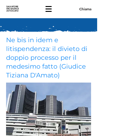
SALVATORE
Chiama
DELGIUDICE
AVVOCATO
Ne bis in idem e
litispendenza: il divieto di
doppio processo per il
medesimo fatto (Giudice
Tiziana D'Amato)