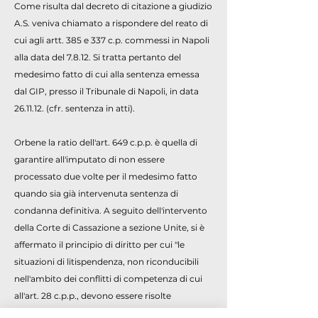
Come risulta dal decreto di citazione a giudizio
A.S. veniva chiamato a rispondere del reato di
cui agli artt. 385 e 337 c.p. commessi in Napoli
alla data del 7.8.12. Si tratta pertanto del
medesimo fatto di cui alla sentenza emessa
dal GIP, presso il Tribunale di Napoli, in data
26.11.12. (cfr. sentenza in atti).
Orbene la ratio dell'art. 649 c.p.p. è quella di
garantire all'imputato di non essere
processato due volte per il medesimo fatto
quando sia già intervenuta sentenza di
condanna definitiva. A seguito dell'intervento
della Corte di Cassazione a sezione Unite, si è
affermato il principio di diritto per cui "le
situazioni di litispendenza, non riconducibili
nell'ambito dei conflitti di competenza di cui
all'art. 28 c.p.p., devono essere risolte
dichiarando nel secondo processo, pur in