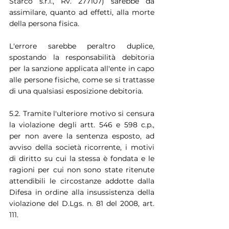
Starco s.r.l., Rv. 277107) sarebbe da 
assimilare, quanto ad effetti, alla morte 
della persona fisica.
L'errore sarebbe peraltro duplice, 
spostando la responsabilità debitoria 
per la sanzione applicata all'ente in capo 
alle persone fisiche, come se si trattasse 
di una qualsiasi esposizione debitoria.
5.2. Tramite l'ulteriore motivo si censura 
la violazione degli artt. 546 e 598 c.p., 
per non avere la sentenza esposto, ad 
avviso della società ricorrente, i motivi 
di diritto su cui la stessa è fondata e le 
ragioni per cui non sono state ritenute 
attendibili le circostanze addotte dalla 
Difesa in ordine alla insussistenza della 
violazione del D.Lgs. n. 81 del 2008, art. 
111.