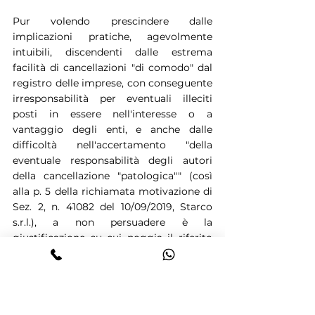
Pur volendo prescindere dalle 
implicazioni pratiche, agevolmente 
intuibili, discendenti dalle estrema 
facilità di cancellazioni "di comodo" dal 
registro delle imprese, con conseguente 
irresponsabilità per eventuali illeciti 
posti in essere nell'interesse o a 
vantaggio degli enti, e anche dalle 
difficoltà nell'accertamento "della 
eventuale responsabilità degli autori 
della cancellazione "patologica"" (così 
alla p. 5 della richiamata motivazione di 
Sez. 2, n. 41082 del 10/09/2019, Starco 
s.r.l.), a non persuadere è la 
giustificazione su cui poggia il riferito 
ragionamento, cioè il parallelo 
estinzione dell'ente, morte della persona 
fisica.
E' agevole osservare, infatti, che la 