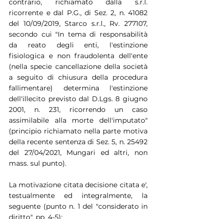
contrario, richiamato dalla s.r.l. 
ricorrente e dal P.G., di Sez. 2, n. 41082 
del 10/09/2019, Starco s.r.l., Rv. 277107, 
secondo cui "In tema di responsabilità 
da reato degli enti, l'estinzione 
fisiologica e non fraudolenta dell'ente 
(nella specie cancellazione della società 
a seguito di chiusura della procedura 
fallimentare) determina l'estinzione 
dell'illecito previsto dal D.Lgs. 8 giugno 
2001, n. 231, ricorrendo un caso 
assimilabile alla morte dell'imputato" 
(principio richiamato nella parte motiva 
della recente sentenza di Sez. 5, n. 25492 
del 27/04/2021, Mungari ed altri, non 
mass. sul punto).
La motivazione citata decisione citata e', 
testualmente ed integralmente, la 
seguente (punto n. 1 del "considerato in 
diritto", pp. 4-5):