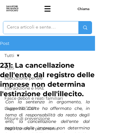
SALVATORE
Chiama
DELGIUDICE
AVVOCATO
Post
Tutti
231: La cancellazione
Tutti
dell'ente dal registro delle
Esecuzione penale
imprese non determina
Estradizione e MAE
l'estinzione dell'illecito.
Fasce deboli e reati familiari
Con la sentenza in argomento, la 
Legge 231/2001
Suprema Corte ha affermato che, in 
tema di responsabilità da reato degli 
Misure di prevenzione
enti, la cancellazione dell'ente dal 
registro delle imprese non determina 
Reati contro il patrimonio