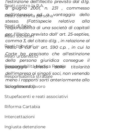
l'estinzione dell'illecito previsto dal d.lg. 
Reati contro la P.A.
8 giugno 2001, n. 231 , commesso 
nell'interesse ed a vantaggio dello 
Reati contro la persona
stesso. (Fattispecie relativa alla 
Reati di falso
responsabilità di una società di capitali 
per l'illecito previsto dall' art. 25-septies, 
Reati societari
comma 3, del citato d.lg. , in relazione al 
Reati tributari
reato di cui all' art. 590 c.p. , in cui la 
Corte ha precisato che all'estinzione 
Reati urbanistici
della persona giuridica consegue il 
Responsabilità Medica Penale
passaggio diretto della titolarità 
dell'impresa ai singoli soci, non venendo 
Responsabilità stradale
meno i rapporti sorti anteriormente allo 
Sicurezza sul lavoro
scioglimento).
Stupefacenti e reati associativi
Riforma Cartabia
Intercettazioni
Ingiusta detenzione