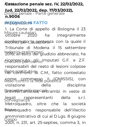
Armi
Cassazione penale sez. IV, 22/02/2022, 
(ud. 22/02/2022, dep. 17/03/2022), 
Diritto penale - Parte generale
n.9006
RITENUTO IN FATTO
Impugnazioni
1. La Corte di appello di Bologna il 23 
Misure cautelari
ottobre 2020 ha integralmente 
confermato la sentenza con la quale il 
Ricorso per Cassazione
Tribunale di Modena il 15 settembre 
Indagini preliminari
2016, all'esito del giudizio abbreviato, ha 
riconosciuto gli imputati G.F. e Z.F. 
Gratuito patrocinio
responsabili del reato di lesioni colpose 
Pene sostitutive
nei confronti di C.M., fatto contestato 
come commesso il (OMISSIS), con 
Reati contro la fede pubblica
violazione della disciplina 
Procedimenti speciali
antinfortunistica, entrambi in veste di 
legali rappresentanti della s.r.l. 
Sorveglianza
Metroquadro, oltre che la società 
Prove
Metroquadro responsabile dell'illecito 
amministrativo di cui al D.Lgs. 8 giugno 
Daspo
2001, n. 231, art. 25-septies, comma 3, in 