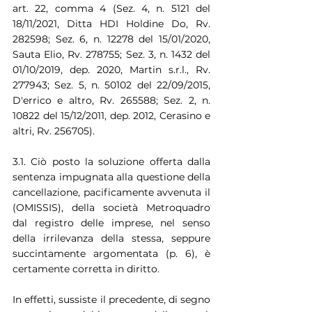
art. 22, comma 4 (Sez. 4, n. 5121 del 
18/11/2021, Ditta HDI Holdine Do, Rv. 
282598; Sez. 6, n. 12278 del 15/01/2020, 
Sauta Elio, Rv. 278755; Sez. 3, n. 1432 del 
01/10/2019, dep. 2020, Martin s.r.l., Rv. 
277943; Sez. 5, n. 50102 del 22/09/2015, 
D'errico e altro, Rv. 265588; Sez. 2, n. 
10822 del 15/12/2011, dep. 2012, Cerasino e 
altri, Rv. 256705).
3.1. Ciò posto la soluzione offerta dalla 
sentenza impugnata alla questione della 
cancellazione, pacificamente avvenuta il 
(OMISSIS), della società Metroquadro 
dal registro delle imprese, nel senso 
della irrilevanza della stessa, seppure 
succintamente argomentata (p. 6), è 
certamente corretta in diritto.
In effetti, sussiste il precedente, di segno 