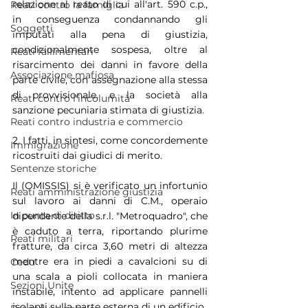
relazione al reato di cui all'art. 590 c.p., 
Reati contro la famiglia
in conseguenza condannando gli 
Soggetti
imputati alla pena di giustizia, 
condizionalmente sospesa, oltre al 
Reati fallimentari
risarcimento dei danni in favore della 
Associazione mafiosa
parte civile, con assegnazione alla stessa 
di provvisionale, e la società alla 
Reati contro l'incolumità
sanzione pecuniaria stimata di giustizia.
Reati contro industria e commercio
2. I fatti, in sintesi, come concordemente 
Immigrazione
ricostruiti dai giudici di merito.
Sentenze storiche
Il (OMISSIS) si è verificato un infortunio 
Reati amministrazione giustizia
sul lavoro ai danni di C.M., operaio 
In punta di diritto
dipendente della s.r.l. "Metroquadro", che 
è caduto a terra, riportando plurime 
Reati militari
fratture, da circa 3,60 metri di altezza 
mentre era in piedi a cavalcioni su di 
Cedu
una scala a pioli collocata in maniera 
Sezioni Unite
instabile, intento ad applicare pannelli 
isolanti sulla parte esterna di un edificio.