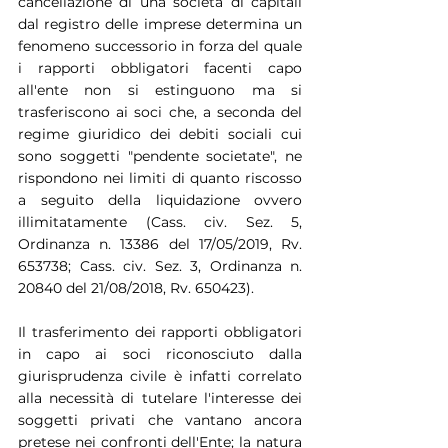
cancellazione di una società di capitali 
dal registro delle imprese determina un 
fenomeno successorio in forza del quale 
i rapporti obbligatori facenti capo 
all'ente non si estinguono ma si 
trasferiscono ai soci che, a seconda del 
regime giuridico dei debiti sociali cui 
sono soggetti "pendente societate", ne 
rispondono nei limiti di quanto riscosso 
a seguito della liquidazione ovvero 
illimitatamente (Cass. civ. Sez. 5, 
Ordinanza n. 13386 del 17/05/2019, Rv. 
653738; Cass. civ. Sez. 3, Ordinanza n. 
20840 del 21/08/2018, Rv. 650423).
Il trasferimento dei rapporti obbligatori 
in capo ai soci riconosciuto dalla 
giurisprudenza civile è infatti correlato 
alla necessità di tutelare l'interesse dei 
soggetti privati che vantano ancora 
pretese nei confronti dell'Ente; la natura 