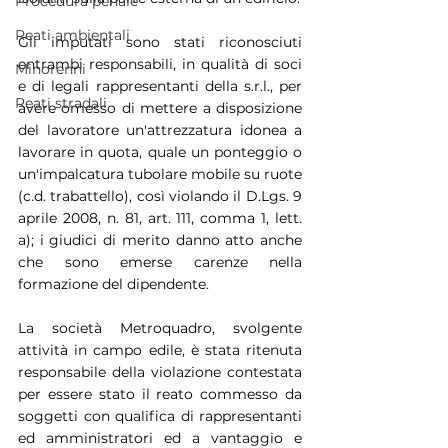
Procedura penale
Reati ambientali
Gli imputati sono stati riconosciuti 
entrambi responsabili, in qualità di soci 
Minorenni
e di legali rappresentanti della s.r.l., per 
Reati stradali
avere omesso di mettere a disposizione 
del lavoratore un'attrezzatura idonea a 
lavorare in quota, quale un ponteggio o 
un'impalcatura tubolare mobile su ruote 
(c.d. trabattello), così violando il D.Lgs. 9 
aprile 2008, n. 81, art. 111, comma 1, lett. 
a); i giudici di merito danno atto anche 
che sono emerse carenze nella 
formazione del dipendente.
La società Metroquadro, svolgente 
attività in campo edile, è stata ritenuta 
responsabile della violazione contestata 
per essere stato il reato commesso da 
soggetti con qualifica di rappresentanti 
ed amministratori ed a vantaggio e 