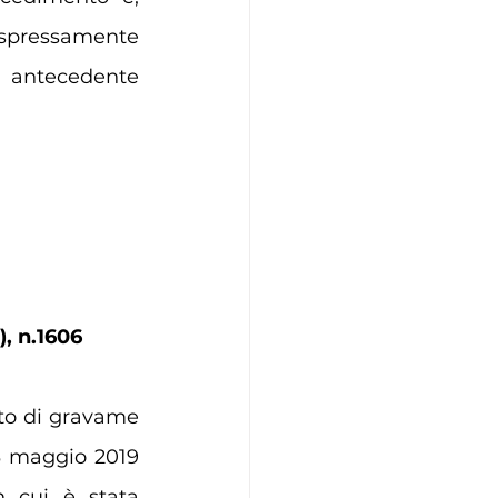
espressamente 
e antecedente 
), n.1606
ito di gravame 
3 maggio 2019 
 cui è stata 