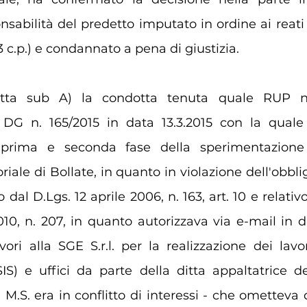
nsabilità del predetto imputato in ordine ai reati 
23 c.p.) e condannato a pena di giustizia.
ritta sub A) la condotta tenuta quale RUP n
 DG n. 165/2015 in data 13.3.2015 con la quale
 prima e seconda fase della sperimentazione 
riale di Bollate, in quanto in violazione dell'obblig
o dal D.Lgs. 12 aprile 2006, n. 163, art. 10 e relati
10, n. 207, in quanto autorizzava via e-mail in dat
ori alla SGE S.r.l. per la realizzazione dei lavori
S) e uffici da parte della ditta appaltatrice dei 
i M.S. era in conflitto di interessi - che ometteva 