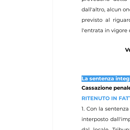
dall'altro, alcun 
previsto al riguar
l'entrata in vigore d
V
La sentenza integ
Cassazione penale s
RITENUTO IN FAT
1. Con la sentenza
interposto dall'im
dal locale Tribun