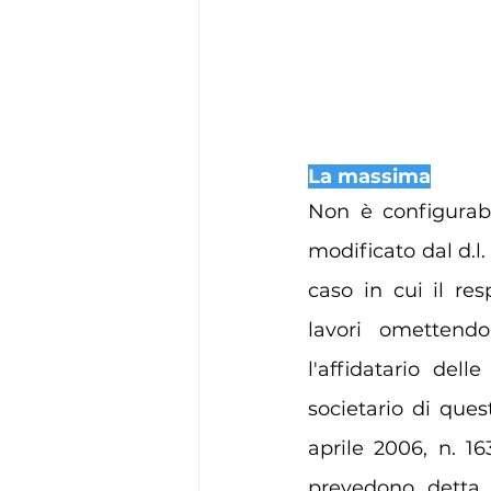
La massima
Non è configurabil
modificato dal d.l. 
caso in cui il re
lavori omettendo 
l'affidatario dell
societario di quest
aprile 2006, n. 16
prevedono detta v