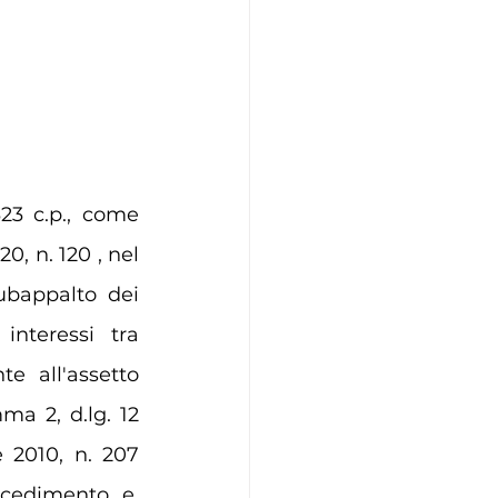
323 c.p., come 
0, n. 120 , nel 
ubappalto dei 
interessi tra 
e all'assetto 
ma 2, d.lg. 12 
e 2010, n. 207 
cedimento e, 