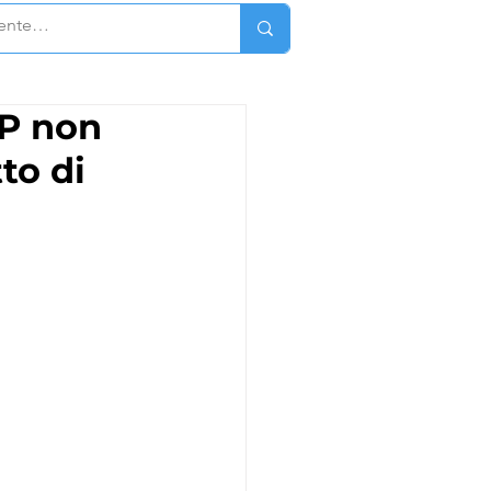
UP non
tto di