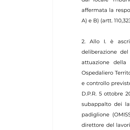
affermata la respo
A) e B) (artt. 110,3
2. Allo I. è asc
deliberazione del
attuazione della
Ospedaliero Territo
e controllo previst
D.P.R. 5 ottobre 20
subappalto dei lav
padiglione (OMISSI
direttore del lavor