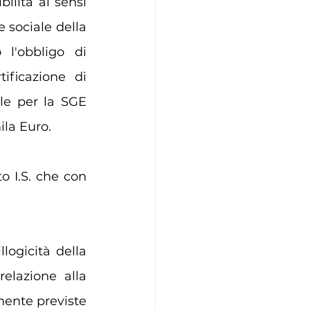
ilità ai sensi 
 sociale della 
l'obbligo di 
ficazione di 
le per la SGE 
ila Euro.
 I.S. che con 
logicità della 
lazione alla 
mente previste 