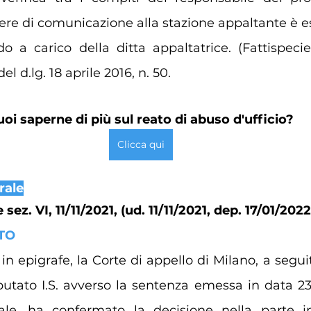
onere di comunicazione alla stazione appaltante è 
do a carico della ditta appaltatrice. (Fattispeci
el d.lg. 18 aprile 2016, n. 50.
uoi saperne di più sul reato di abuso d'ufficio?
Clicca qui
rale
ez. VI, 11/11/2021, (ud. 11/11/2021, dep. 17/01/2022
TO
 in epigrafe, la Corte di appello di Milano, a segu
putato I.S. avverso la sentenza emessa in data 2
ale, ha confermato la decisione nella parte in