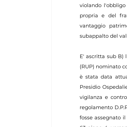
violando l'obbligo
propria e del fra
vantaggio patrimo
subappalto del valo
E' ascritta sub B)
(RUP) nominato con
è stata data attu
Presidio Ospedalier
vigilanza e control
regolamento D.P.R.
fosse assegnato il 