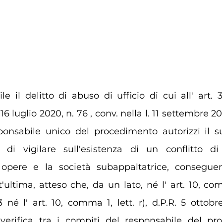
e il delitto di abuso di ufficio di cui all' art. 
16 luglio 2020, n. 76 , conv. nella l. 11 settembre 202
sponsabile unico del procedimento autorizzi il s
di vigilare sull'esistenza di un conflitto di 
e opere e la società subappaltatrice, conseguent
'ultima, atteso che, da un lato, né l' art. 10, com
3 né l' art. 10, comma 1, lett. r), d.P.R. 5 ottobr
erifica tra i compiti del responsabile del pro