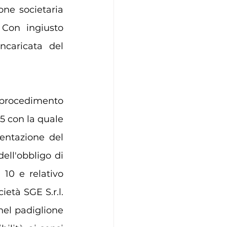
ne societaria 
 Con ingiusto 
ncaricata del 
 procedimento 
5 con la quale 
entazione del 
ell'obbligo di 
 10 e relativo 
età SGE S.r.l. 
nel padiglione 