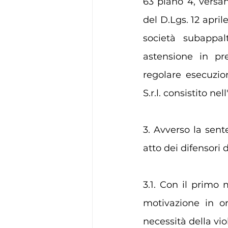
63 piano 4, versan
del D.Lgs. 12 apri
società subappal
astensione in pr
regolare esecuzio
S.r.l. consistito n
3. Avverso la sent
atto dei difensori
3.1. Con il primo m
motivazione in or
necessità della vi