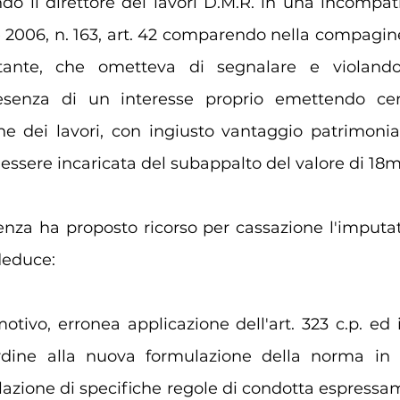
do il direttore dei lavori D.M.R. in una incompatib
le 2006, n. 163, art. 42 comparendo nella compagine
tante, che ometteva di segnalare e violando 
esenza di un interesse proprio emettendo certi
ne dei lavori, con ingiusto vantaggio patrimonia
ell'essere incaricata del subappalto del valore di 18m
enza ha proposto ricorso per cassazione l'imputato
 deduce:
otivo, erronea applicazione dell'art. 323 c.p. ed il
dine alla nuova formulazione della norma in re
olazione di specifiche regole di condotta espressa