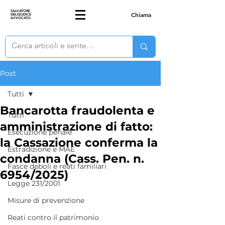
SALVATORE
Chiama
DELGIUDICE
AVVOCATO
Post
Tutti
Bancarotta fraudolenta e
Tutti
amministrazione di fatto:
Esecuzione penale
la Cassazione conferma la
Estradizione e MAE
condanna (Cass. Pen. n.
Fasce deboli e reati familiari
6954/2025)
Legge 231/2001
Misure di prevenzione
Reati contro il patrimonio