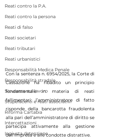
Reati contro la P.A.
Reati contro la persona
Reati di falso
Reati societari
Reati tributari
Reati urbanistici
Responsabilità Medica Penale
Con la sentenza n. 6954/2025, la Corte di 
Responsabilità stradale
Cassazione ha ribadito un principio 
Sicurezza sul lavoro
fondamentale in materia di reati 
fallimentari: l’amministratore di fatto 
Stupefacenti e reati associativi
risponde della bancarotta fraudolenta 
Riforma Cartabia
alla pari dell’amministratore di diritto se 
Intercettazioni
partecipa attivamente alla gestione 
Ingiusta detenzione
dell’impresa e alle condotte distrattive.