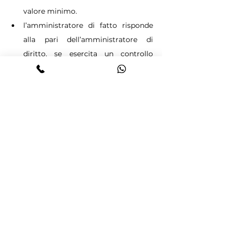
valore minimo.
l’amministratore di fatto risponde 
alla pari dell’amministratore di 
diritto, se esercita un controllo 
effettivo sull’azienda.
Conclusioni
La Corte di Cassazione ha rigettato i 
ricorsi di B.S. e F.P., confermando la 
condanna e sancendo in modo chiaro il 
principio secondo cui l’amministratore 
di fatto non può sottrarsi alle 
responsabilità derivanti dalla gestione 
aziendale.