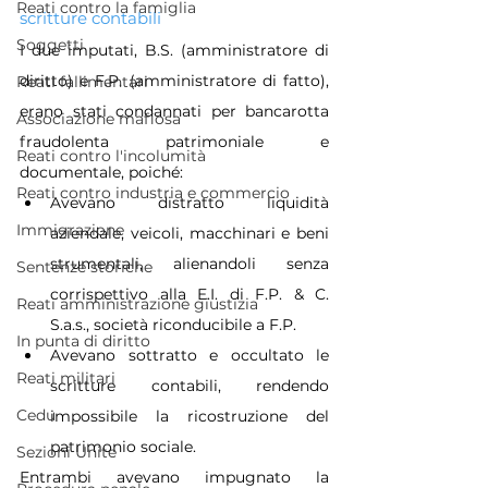
Reati contro la famiglia
scritture contabili
Soggetti
I due imputati, B.S. (amministratore di 
diritto) e F.P. (amministratore di fatto), 
Reati fallimentari
erano stati condannati per bancarotta 
Associazione mafiosa
fraudolenta patrimoniale e 
Reati contro l'incolumità
documentale, poiché:
Reati contro industria e commercio
Avevano distratto liquidità 
Immigrazione
aziendale, veicoli, macchinari e beni 
strumentali, alienandoli senza 
Sentenze storiche
corrispettivo alla E.I. di F.P. & C. 
Reati amministrazione giustizia
S.a.s., società riconducibile a F.P.
In punta di diritto
Avevano sottratto e occultato le 
Reati militari
scritture contabili, rendendo 
Cedu
impossibile la ricostruzione del 
patrimonio sociale.
Sezioni Unite
Entrambi avevano impugnato la 