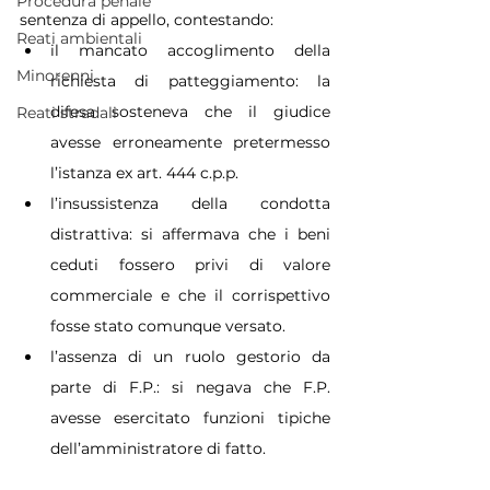
Procedura penale
sentenza di appello, contestando:
Reati ambientali
il mancato accoglimento della 
Minorenni
richiesta di patteggiamento: la 
difesa sosteneva che il giudice 
Reati stradali
avesse erroneamente pretermesso 
l’istanza ex art. 444 c.p.p.
l’insussistenza della condotta 
distrattiva: si affermava che i beni 
ceduti fossero privi di valore 
commerciale e che il corrispettivo 
fosse stato comunque versato.
l’assenza di un ruolo gestorio da 
parte di F.P.: si negava che F.P. 
avesse esercitato funzioni tipiche 
dell’amministratore di fatto.