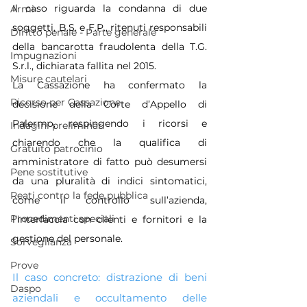
Il caso riguarda la condanna di due 
Armi
soggetti, B.S. e F.P., ritenuti responsabili 
Diritto penale - Parte generale
della bancarotta fraudolenta della T.G. 
Impugnazioni
S.r.l., dichiarata fallita nel 2015. 
Misure cautelari
La Cassazione ha confermato la 
Ricorso per Cassazione
decisione della Corte d’Appello di 
Palermo, respingendo i ricorsi e 
Indagini preliminari
chiarendo che la qualifica di 
Gratuito patrocinio
amministratore di fatto può desumersi 
Pene sostitutive
da una pluralità di indici sintomatici, 
Reati contro la fede pubblica
come il controllo sull’azienda, 
Procedimenti speciali
l’interfaccia con clienti e fornitori e la 
gestione del personale.
Sorveglianza
Prove
Il caso concreto: distrazione di beni 
Daspo
aziendali e occultamento delle 