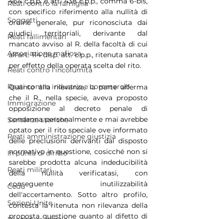
464 c.p.p. e art. 438 c.p.p., comma 6-bis, 
Reati contro la famiglia
con specifico riferimento alla nullità di 
Soggetti
ordine generale, pur riconosciuta dai 
giudici territoriali, derivante dal 
Reati fallimentari
mancato avviso al R. della facoltà di cui 
Associazione mafiosa
all'art. 114 disp. att. c.p.p., ritenuta sanata 
per effetto della operata scelta del rito.
Reati contro l'incolumità
Reati contro industria e commercio
Quanto alla rilevanza, la parte afferma 
che il R., nella specie, aveva proposto 
Immigrazione
opposizione al decreto penale di 
condanna personalmente e mai avrebbe 
Sentenze storiche
optato per il rito speciale ove informato 
Reati amministrazione giustizia
delle preclusioni derivanti dal disposto 
normativo in questione, cosicché non si 
In punta di diritto
sarebbe prodotta alcuna indeducibilità 
Reati militari
della nullità verificatasi, con 
conseguente inutilizzabilità 
Cedu
dell'accertamento. Sotto altro profilo, 
Sezioni Unite
contesta la ritenuta non rilevanza della 
proposta questione quanto al difetto di 