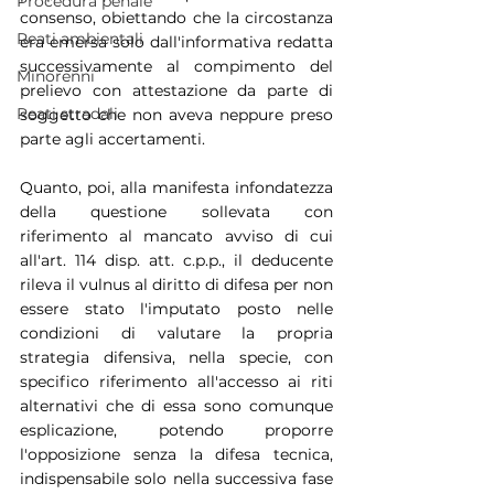
Procedura penale
consenso, obiettando che la circostanza 
Reati ambientali
era emersa solo dall'informativa redatta 
successivamente al compimento del 
Minorenni
prelievo con attestazione da parte di 
Reati stradali
soggetto che non aveva neppure preso 
parte agli accertamenti.
Quanto, poi, alla manifesta infondatezza 
della questione sollevata con 
riferimento al mancato avviso di cui 
all'art. 114 disp. att. c.p.p., il deducente 
rileva il vulnus al diritto di difesa per non 
essere stato l'imputato posto nelle 
condizioni di valutare la propria 
strategia difensiva, nella specie, con 
specifico riferimento all'accesso ai riti 
alternativi che di essa sono comunque 
esplicazione, potendo proporre 
l'opposizione senza la difesa tecnica, 
indispensabile solo nella successiva fase 