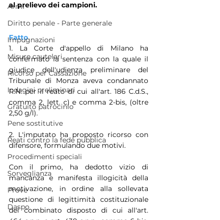
al prelievo dei campioni.
Armi
Diritto penale - Parte generale
Fatto
Impugnazioni
1. La Corte d'appello di Milano ha 
Misure cautelari
confermato la sentenza con la quale il 
giudice dell'udienza preliminare del 
Ricorso per Cassazione
Tribunale di Monza aveva condannato 
Indagini preliminari
R.N. per il reato di cui all'art. 186 C.d.S., 
comma 2, lett. c) e comma 2-bis, (oltre 
Gratuito patrocinio
2,50 g/l).
Pene sostitutive
2. L'imputato ha proposto ricorso con 
Reati contro la fede pubblica
difensore, formulando due motivi.
Procedimenti speciali
Con il primo, ha dedotto vizio di 
Sorveglianza
mancanza e manifesta illogicità della 
motivazione, in ordine alla sollevata 
Prove
questione di legittimità costituzionale 
Daspo
del combinato disposto di cui all'art. 