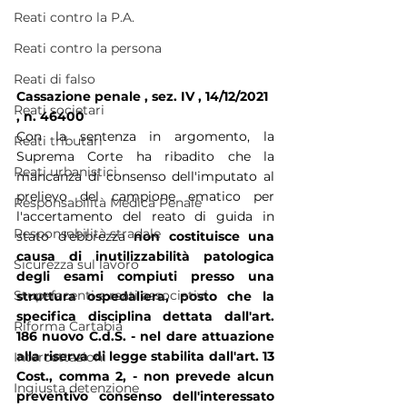
Reati contro la P.A.
Reati contro la persona
Reati di falso
Cassazione penale , sez. IV , 14/12/2021 
Reati societari
, n. 46400
Con la sentenza in argomento, la 
Reati tributari
Suprema Corte ha ribadito che la 
Reati urbanistici
mancanza di consenso dell'imputato al 
prelievo del campione ematico per 
Responsabilità Medica Penale
l'accertamento del reato di guida in 
Responsabilità stradale
stato d'ebbrezza 
non costituisce una 
causa di inutilizzabilità patologica 
Sicurezza sul lavoro
degli esami compiuti presso una 
Stupefacenti e reati associativi
struttura ospedaliera, posto che la 
specifica disciplina dettata dall'art. 
Riforma Cartabia
186 nuovo C.d.S. - nel dare attuazione 
alla riserva di legge stabilita dall'art. 13 
Intercettazioni
Cost., comma 2, - non prevede alcun 
Ingiusta detenzione
preventivo consenso dell'interessato 