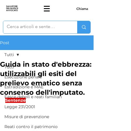
SALVATORE
Chiama
DELGIUDICE
AVVOCATO
Post
Tutti
Guida in stato d'ebbrezza:
Tutti
utilizzabili gli esiti del
Esecuzione penale
prelievo ematico senza
Estradizione e MAE
consenso dell'imputato.
Fasce deboli e reati familiari
Sentenze
Legge 231/2001
Misure di prevenzione
Reati contro il patrimonio