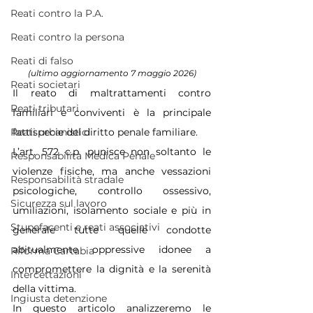
Reati contro la P.A.
Reati contro la persona
Reati di falso
(ultimo aggiornamento 7 maggio 2026)
Reati societari
Il reato di maltrattamenti contro 
Reati tributari
familiari e conviventi è la principale 
fattispecie del diritto penale familiare.
Reati urbanistici
L’art. 572 c.p. punisce non soltanto le 
Responsabilità Medica Penale
violenze fisiche, ma anche vessazioni 
Responsabilità stradale
psicologiche, controllo ossessivo, 
Sicurezza sul lavoro
umiliazioni, isolamento sociale e più in 
Stupefacenti e reati associativi
generale tutte quelle condotte 
abitualmente oppressive idonee a 
Riforma Cartabia
compromettere la dignità e la serenità 
Intercettazioni
della vittima.
Ingiusta detenzione
In questo articolo analizzeremo le 