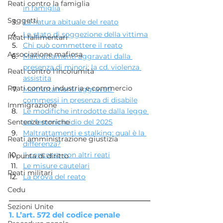
Reati contro la famiglia
in famiglia
Soggetti
La natura abituale del reato
Lo stato di soggezione della vittima
Reati fallimentari
Chi può commettere il reato
Associazione mafiosa
Maltrattamenti aggravati dalla 
presenza di minori: la cd. violenza 
Reati contro l'incolumità
assistita
Reati contro industria e commercio
Maltrattamenti aggravati 
commessi in presenza di disabile
Immigrazione
Le modifiche introdotte dalla legge 
sul femminicidio del 2025
Sentenze storiche
Maltrattamenti e stalking: qual è la 
Reati amministrazione giustizia
differenza?
Il concorso con altri reati
In punta di diritto
Le misure cautelari
Reati militari
La prova del reato
Cedu
Sezioni Unite
1. L’art. 572 del codice penale