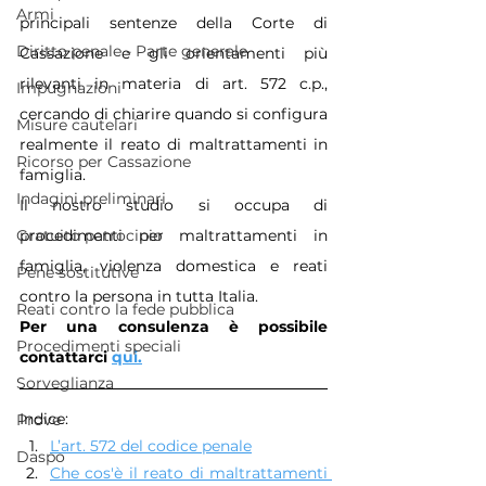
Armi
principali sentenze della Corte di 
Diritto penale - Parte generale
Cassazione e gli orientamenti più 
rilevanti in materia di art. 572 c.p., 
Impugnazioni
cercando di chiarire quando si configura 
Misure cautelari
realmente il reato di maltrattamenti in 
Ricorso per Cassazione
famiglia.
Indagini preliminari
Il nostro studio si occupa di 
procedimenti per maltrattamenti in 
Gratuito patrocinio
famiglia, violenza domestica e reati 
Pene sostitutive
contro la persona in tutta Italia.
Reati contro la fede pubblica
Per una consulenza è possibile 
Procedimenti speciali
contattarci 
qui.
Sorveglianza
Indice:
Prove
L’art. 572 del codice penale
Daspo
Che cos'è il reato di maltrattamenti 