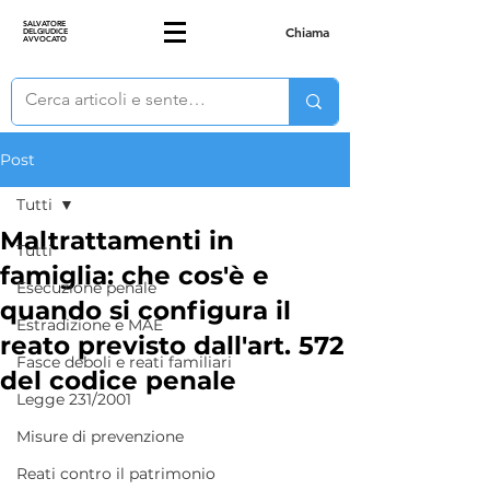
SALVATORE
Chiama
DELGIUDICE
AVVOCATO
Post
Tutti
Maltrattamenti in
Tutti
famiglia: che cos'è e
Esecuzione penale
quando si configura il
Estradizione e MAE
reato previsto dall'art. 572
Fasce deboli e reati familiari
del codice penale
Legge 231/2001
Misure di prevenzione
Reati contro il patrimonio