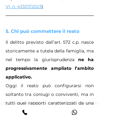
VI, n. 43307/2023
)
5. Chi può commettere il reato
Il delitto previsto dall’art. 572 c.p. nasce 
storicamente a tutela della famiglia, ma 
nel tempo la giurisprudenza 
ne ha 
progressivamente ampliato l’ambito 
applicativo.
Oggi il reato può configurarsi non 
soltanto tra coniugi o conviventi, ma in 
tutti quei rapporti caratterizzati da una 
stabile relazione di assistenza, 
affidamento, solidarietà o autorità.
Il reato è quindi configurabile:
tra coniugi;