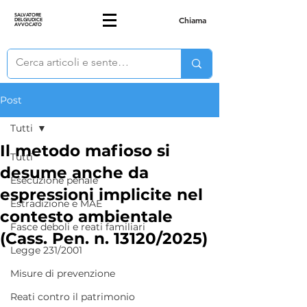
SALVATORE
Chiama
DELGIUDICE
AVVOCATO
Post
Tutti
Il metodo mafioso si
Tutti
desume anche da
Esecuzione penale
espressioni implicite nel
Estradizione e MAE
contesto ambientale
Fasce deboli e reati familiari
(Cass. Pen. n. 13120/2025)
Legge 231/2001
Misure di prevenzione
Reati contro il patrimonio