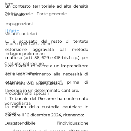
Armi
un contesto territoriale ad alta densità 
Diritto penale - Parte generale
criminale.
Impugnazioni
Il fatto
Misure cautelari
C. è accusato del reato di tentata 
Ricorso per Cassazione
estorsione aggravata dal metodo 
Indagini preliminari
mafioso (artt. 56, 629 e 416-bis.1 c.p.), per 
Gratuito patrocinio
aver rivolto minacce a un imprenditore 
Pene sostitutive
edile con riferimento alla necessità di 
ottenere un “permesso” prima di 
Reati contro la fede pubblica
lavorare in un determinato cantiere.
Procedimenti speciali
Il Tribunale del Riesame ha confermato 
Sorveglianza
la misura della custodia cautelare in 
Prove
carcere il 16 dicembre 2024, ritenendo:
Daspo
attendibile l’individuazione 