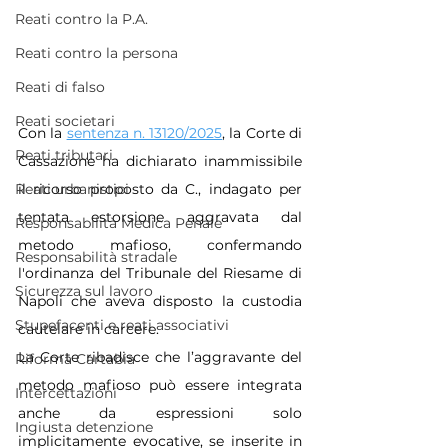
Reati contro la P.A.
Reati contro la persona
Reati di falso
Reati societari
Con la 
sentenza n. 13120/2025
, la Corte di 
Reati tributari
Cassazione ha dichiarato inammissibile 
Reati urbanistici
il ricorso proposto da C., indagato per 
tentata estorsione aggravata dal 
Responsabilità Medica Penale
metodo mafioso, confermando 
Responsabilità stradale
l'ordinanza del Tribunale del Riesame di 
Sicurezza sul lavoro
Napoli che aveva disposto la custodia 
Stupefacenti e reati associativi
cautelare in carcere. 
La Corte ribadisce che l’aggravante del 
Riforma Cartabia
metodo mafioso può essere integrata 
Intercettazioni
anche da espressioni solo 
Ingiusta detenzione
implicitamente evocative, se inserite in 