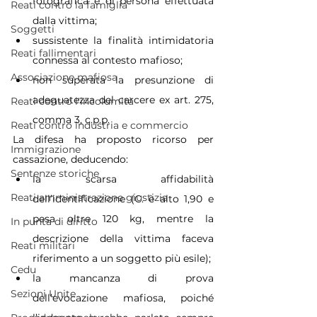
fotografica e di persona effettuata 
Reati contro la famiglia
dalla vittima;
Soggetti
sussistente la finalità intimidatoria 
Reati fallimentari
connessa al contesto mafioso;
Associazione mafiosa
non superata la presunzione di 
adeguatezza del carcere ex art. 275, 
Reati contro l'incolumità
comma 3, c.p.p.
Reati contro industria e commercio
La difesa ha proposto ricorso per 
Immigrazione
cassazione, deducendo:
Sentenze storiche
la scarsa affidabilità 
Reati amministrazione giustizia
dell’identificazione (C. è alto 1,90 e 
pesa oltre 120 kg, mentre la 
In punta di diritto
descrizione della vittima faceva 
Reati militari
riferimento a un soggetto più esile);
Cedu
la mancanza di prova 
Sezioni Unite
dell’evocazione mafiosa, poiché 