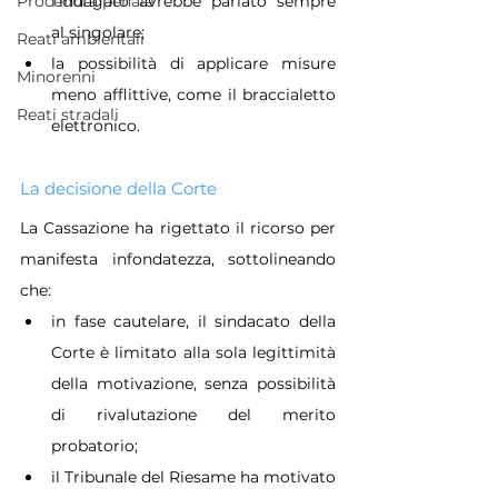
Procedura penale
l’indagato avrebbe parlato sempre 
al singolare;
Reati ambientali
la possibilità di applicare misure 
Minorenni
meno afflittive, come il braccialetto 
Reati stradali
elettronico.
La decisione della Corte
La Cassazione ha rigettato il ricorso per 
manifesta infondatezza, sottolineando 
che:
in fase cautelare, il sindacato della 
Corte è limitato alla sola legittimità 
della motivazione, senza possibilità 
di rivalutazione del merito 
probatorio;
il Tribunale del Riesame ha motivato 