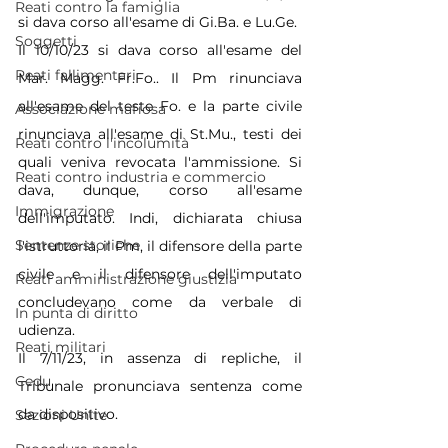
Reati contro la famiglia
si dava corso all'esame di 
Gi.Ba
. e 
Lu.Ge
.
Soggetti
Il 10/10/23 si dava corso all'esame del 
Reati fallimentari
Mar. Magg. 
Fr.Fo
.. Il Pm rinunciava 
all'esame del teste Fo. e la parte civile 
Associazione mafiosa
rinunciava all'esame di 
St.Mu
., testi dei 
Reati contro l'incolumità
quali veniva revocata l'ammissione. Si 
Reati contro industria e commercio
dava, dunque, corso all'esame 
Immigrazione
dell'imputato. Indi, dichiarata chiusa 
Sentenze storiche
l'istruttoria, il Pm, il difensore della parte 
civile e il difensore dell'imputato 
Reati amministrazione giustizia
concludevano come da verbale di 
In punta di diritto
udienza.
Reati militari
Il 7/11/23, in assenza di repliche, il 
Cedu
Tribunale pronunciava sentenza come 
da dispositivo.
Sezioni Unite