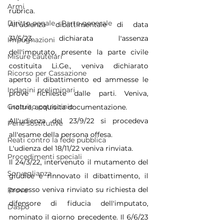
Armi
rubrica.
Diritto penale - Parte generale
All'udienza dibattimentale di data 
31/5/23, dichiarata l'assenza 
Impugnazioni
dell'imputato, presente la parte civile 
Misure cautelari
costituita 
Li.Ge
., veniva dichiarato 
Ricorso per Cassazione
aperto il dibattimento ed ammesse le 
Indagini preliminari
prove richieste dalle parti. Veniva, 
Gratuito patrocinio
inoltre, acquisita documentazione.
All'udienza del 23/9/22 si procedeva 
Pene sostitutive
all'esame della persona offesa.
Reati contro la fede pubblica
L'udienza del 18/11/22 veniva rinviata.
Procedimenti speciali
Il 24/3/22, intervenuto il mutamento del 
Sorveglianza
giudice e rinnovato il dibattimento, il 
processo veniva rinviato su richiesta del 
Prove
difensore di fiducia dell'imputato, 
Daspo
nominato il giorno precedente. Il 6/6/23 