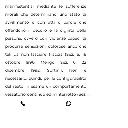
manifestantisi mediante le sofferenze 
morali che determinano uno stato di 
avvilimento o con atti o parole che 
offendono il decoro e la dignità della 
persona, ovvero con violenze capaci di 
produrre sensazioni dolorose ancorché 
tali da non lasciare traccia (Sez. 6, 16 
ottobre 1990, Mengo; Sez. 6, 22 
dicembre 1992, Sortini). Non è 
necessario, quindi, per la configurabilità 
del reato in esame un comportamento 
vessatorio continuo ed ininterrotto (Sez. 
6,6 novembre 1991, Faranda), perché il 
reato è caratterizzato da un'unità 
significante costituita da una condotta 
abituale che si estrinseca con più atti, 