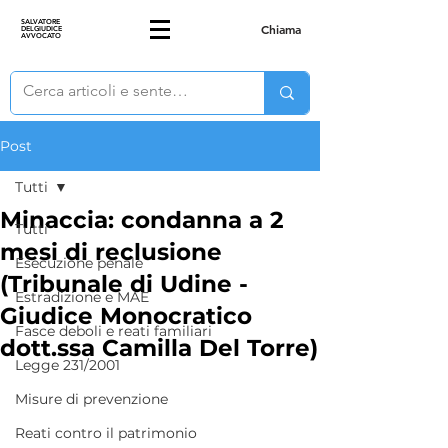
SALVATORE
Chiama
DELGIUDICE
AVVOCATO
Post
Tutti
Minaccia: condanna a 2
Tutti
mesi di reclusione
Esecuzione penale
(Tribunale di Udine -
Estradizione e MAE
Giudice Monocratico
Fasce deboli e reati familiari
dott.ssa Camilla Del Torre)
Legge 231/2001
Misure di prevenzione
Reati contro il patrimonio