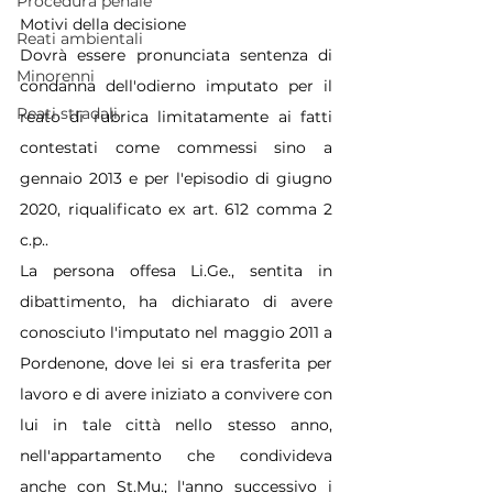
Procedura penale
Motivi della decisione
Reati ambientali
Dovrà essere pronunciata sentenza di 
Minorenni
condanna dell'odierno imputato per il 
Reati stradali
reato di rubrica limitatamente ai fatti 
contestati come commessi sino a 
gennaio 2013 e per l'episodio di giugno 
2020, riqualificato ex art. 612 comma 2 
c.p..
La persona offesa 
Li.Ge
., sentita in 
dibattimento, ha dichiarato di avere 
conosciuto l'imputato nel maggio 2011 a 
Pordenone, dove lei si era trasferita per 
lavoro e di avere iniziato a convivere con 
lui in tale città nello stesso anno, 
nell'appartamento che condivideva 
anche con 
St.Mu
.; l'anno successivo i 