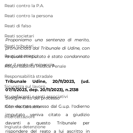
Reati contro la P.A.
Reati contro la persona
Reati di falso
Reati societari
Proponiamo una sentenza di merito, 
Reati tributari
pronunciata dal Tribunale di Udine, con 
Reati urbanistici
la quale l'imputato è stato condannato 
per il reato di minaccia.
Responsabilità Medica Penale
Responsabilità stradale
Tribunale Udine, 20/11/2023, (ud. 
Sicurezza sul lavoro
07/11/2023, dep. 20/11/2023), n.2138
Stupefacenti e reati associativi
Svolgimento del processo
Con decreto emesso dal G.u.p. l'odierno 
Riforma Cartabia
imputato veniva citato a giudizio 
Intercettazioni
davanti a questo Tribunale per 
Ingiusta detenzione
rispondere del reato a lui ascritto in 