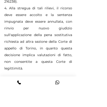
216238).
4. Alla stregua di tali rilievi, il ricorso 
deve essere accolto e la sentenza 
impugnata deve essere annullata, con 
rinvio per nuovo giudizio 
sull'applicazione della pena sostitutiva 
richiesta ad altra sezione della Corte di 
appello di Torino, in quanto questa 
decisione implica valutazioni di fatto, 
non consentite a questa Corte di 
legittimità.
P.Q.M.
Annulla la sentenza impugnata con 
rinvio per nuovo giudizio ad altra 
sezione della Corte di appello di Torino.