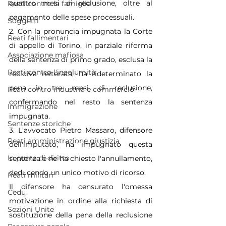
quattro mesi di reclusione, oltre al 
Reati contro la famiglia
pagamento delle spese processuali.
Soggetti
2. Con la pronuncia impugnata la Corte 
Reati fallimentari
di appello di Torino, in parziale riforma 
Associazione mafiosa
della sentenza di primo grado, esclusa la 
Reati contro l'incolumità
recidiva reiterata, ha rideterminato la 
pena in tre mesi di reclusione, 
Reati contro industria e commercio
confermando nel resto la sentenza 
Immigrazione
impugnata.
Sentenze storiche
3. L'avvocato Pietro Massaro, difensore 
Reati amministrazione giustizia
dell'imputato, ha impugnato questa 
In punta di diritto
sentenza e ne ha chiesto l'annullamento, 
deducendo un unico motivo di ricorso.
Reati militari
Il difensore ha censurato l'omessa 
Cedu
motivazione in ordine alla richiesta di 
Sezioni Unite
sostituzione della pena della reclusione 