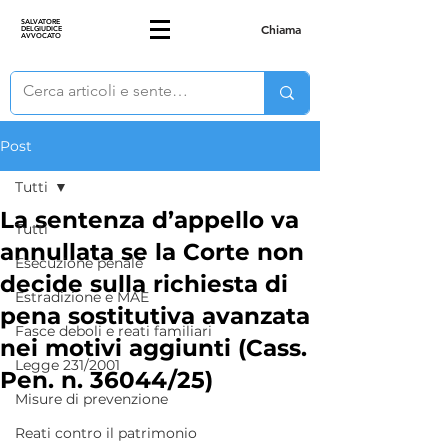
SALVATORE
Chiama
DELGIUDICE
AVVOCATO
Post
Tutti
La sentenza d’appello va
Tutti
annullata se la Corte non
Esecuzione penale
decide sulla richiesta di
Estradizione e MAE
pena sostitutiva avanzata
Fasce deboli e reati familiari
nei motivi aggiunti (Cass.
Legge 231/2001
Pen. n. 36044/25)
Misure di prevenzione
Reati contro il patrimonio