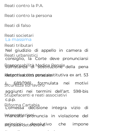
Reati contro la P.A.
Reati contro la persona
Reati di falso
Reati societari
La massima
Reati tributari
Nel giudizio di appello in camera di 
Reati urbanistici
consiglio, la Corte deve pronunciarsi 
Responsabilità Medica Penale
sull’istanza di sostituzione della pena 
detentiva con pena sostitutiva ex art. 53 
Responsabilità stradale
L. 689/1981, formulata nei motivi 
Sicurezza sul lavoro
aggiunti nei termini dell’art. 598-bis 
Stupefacenti e reati associativi
c.p.p.
Riforma Cartabia
L’omessa decisione integra vizio di 
Intercettazioni
mancata pronuncia in violazione del 
principio devolutivo che impone 
Ingiusta detenzione