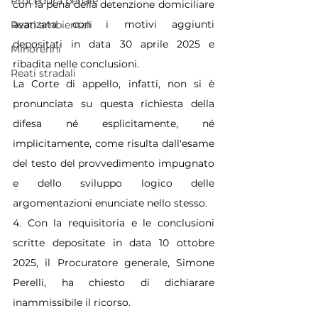
Procedura penale
con la pena della detenzione domiciliare 
avanzata con i motivi aggiunti 
Reati ambientali
depositati in data 30 aprile 2025 e 
Minorenni
ribadita nelle conclusioni.
Reati stradali
La Corte di appello, infatti, non si è 
pronunciata su questa richiesta della 
difesa né esplicitamente, né 
implicitamente, come risulta dall'esame 
del testo del provvedimento impugnato 
e dello sviluppo logico delle 
argomentazioni enunciate nello stesso.
4. Con la requisitoria e le conclusioni 
scritte depositate in data 10 ottobre 
2025, il Procuratore generale, Simone 
Perelli, ha chiesto di dichiarare 
inammissibile il ricorso.