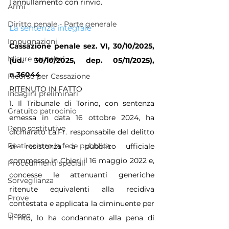
l'annullamento con rinvio.
Armi
Diritto penale - Parte generale
La sentenza integrale
Impugnazioni
Cassazione penale sez. VI, 30/10/2025, 
Misure cautelari
(ud. 30/10/2025, dep. 05/11/2025), 
n.36044
Ricorso per Cassazione
RITENUTO IN FATTO
Indagini preliminari
1. Il Tribunale di Torino, con sentenza 
Gratuito patrocinio
emessa in data 16 ottobre 2024, ha 
Pene sostitutive
dichiarato La.Fr. responsabile del delitto 
Reati contro la fede pubblica
di resistenza a pubblico ufficiale 
commesso in Chieri il 16 maggio 2022 e, 
Procedimenti speciali
concesse le attenuanti generiche 
Sorveglianza
ritenute equivalenti alla recidiva 
Prove
contestata e applicata la diminuente per 
Daspo
il rito, lo ha condannato alla pena di 