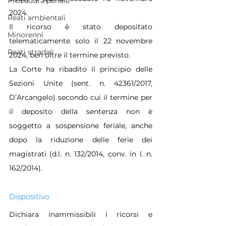
Procedura penale
2024.
Reati ambientali
Il ricorso è stato depositato 
Minorenni
telematicamente solo il 22 novembre 
Reati stradali
2024, ben oltre il termine previsto.
La Corte ha ribadito il principio delle 
Sezioni Unite (sent. n. 42361/2017, 
D’Arcangelo) secondo cui il termine per 
il deposito della sentenza non è 
soggetto a sospensione feriale, anche 
dopo la riduzione delle ferie dei 
magistrati (d.l. n. 132/2014, conv. in l. n. 
162/2014).
Dispositivo
Dichiara inammissibili i ricorsi e 