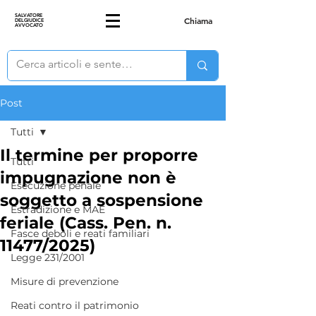
SALVATORE
Chiama
DELGIUDICE
AVVOCATO
Post
Tutti
Il termine per proporre
Tutti
impugnazione non è
Esecuzione penale
soggetto a sospensione
Estradizione e MAE
feriale (Cass. Pen. n.
Fasce deboli e reati familiari
11477/2025)
Legge 231/2001
Misure di prevenzione
Reati contro il patrimonio