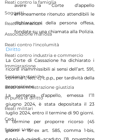
Reati contro la famiglia
avere la Corte d’appello 
Soggetti
erroneamente ritenuto attendibili le 
dichiarazioni della persona offesa, 
Reati fallimentari
fondate su una chiamata alla Polizia.
Associazione mafiosa
Reati contro l'incolumità
Diritto
Reati contro industria e commercio
La Corte di Cassazione ha dichiarato i 
Immigrazione
ricorsi inammissibili ai sensi dell’art. 591, 
Sentenze storiche
comma 1, lett. c) c.p.p., per tardività della 
proposizione.
Reati amministrazione giustizia
La sentenza d’appello, emessa l’11 
In punta di diritto
giugno 2024, è stata depositata il 23 
Reati militari
luglio 2024, entro il termine di 90 giorni.
Cedu
Il termine per proporre ricorso (45 
Sezioni Unite
giorni + 15 ex art. 585, comma 1-bis, 
c.p.p.) è quindi scaduto l’8 novembre 