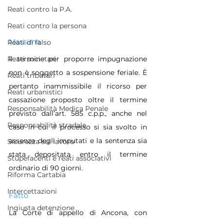
Reati contro la P.A.
Reati contro la persona
Massima
Reati di falso
Reati societari
Il termine per proporre impugnazione 
non è soggetto a sospensione feriale. È 
Reati tributari
pertanto inammissibile il ricorso per 
Reati urbanistici
cassazione proposto oltre il termine 
Responsabilità Medica Penale
previsto dall’art. 585 c.p.p., anche nel 
Responsabilità stradale
caso in cui il processo si sia svolto in 
assenza degli imputati e la sentenza sia 
Sicurezza sul lavoro
stata depositata entro il termine 
Stupefacenti e reati associativi
ordinario di 90 giorni.
Riforma Cartabia
Intercettazioni
Fatto
Ingiusta detenzione
La Corte di appello di Ancona, con 