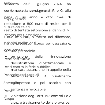
Armi
sentenza dell’11 giugno 2024, ha 
confermato la condanna di F. e G. alla 
Diritto penale - Parte generale
pena di un anno e otto mesi di 
Impugnazioni
reclusione e 800 euro di multa per il 
Misure cautelari
reato di tentata estorsione ai danni di M.
Ricorso per Cassazione
I due imputati, a mezzo del difensore, 
Indagini preliminari
hanno proposto ricorso per cassazione, 
deducendo:
Gratuito patrocinio
omissione della rinnovazione 
Pene sostitutive
dell’istruttoria dibattimentale e 
Reati contro la fede pubblica
mancata assunzione in appello della 
Procedimenti speciali
testimonianza di B., inizialmente 
Sorveglianza
coimputato e poi assolto con 
sentenza irrevocabile;
Prove
violazione degli artt. 192 commi 1 e 2 
Daspo
c.p.p. e travisamento della prova, per 