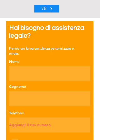
vai
Hai bisogno di assistenza
legale?
Prenota ora la tua consulenza personalizzata e
mirata.
Nome
Cognome
Telefono