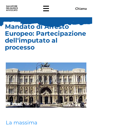
SALVATORE
Chiama
DELGIUDICE
AVVOCATO
Mandato di Arresto
Europeo: Partecipazione
dell'imputato al
processo
La massima