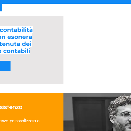
 contabilità
on esonera
 tenuta dei
e contabili
ssistenza
lenza personalizzata e