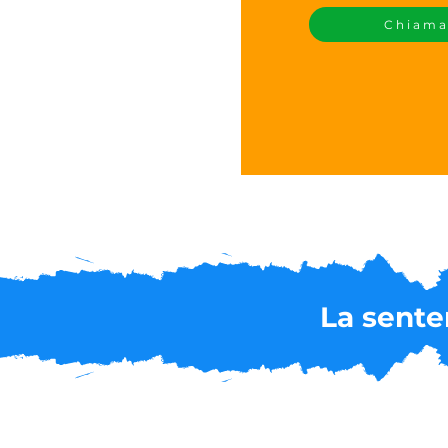
Chiam
La sente