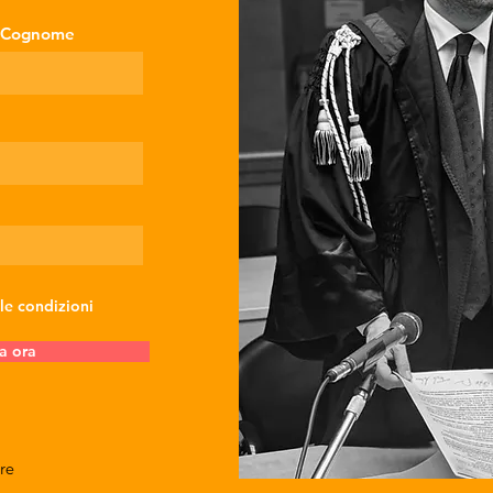
Cognome
 le condizioni
a ora
re