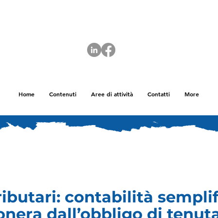
Home
Contenuti
Aree di attività
Contatti
More
ributari: contabilità sempli
nera dall’obbligo di tenut