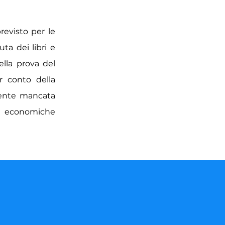
previsto per le
ta dei libri e
della prova del
r conto della
uente mancata
oni economiche