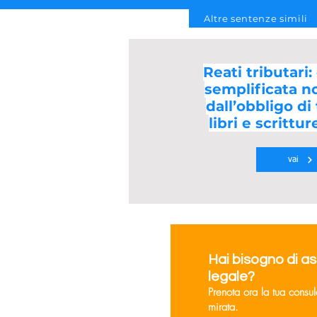
Altre sentenze simili
Reati tributari:
semplificata n
dall’obbligo di
libri e scrittur
vai
Hai bisogno di a
legale?
Prenota ora la tua consu
mirata.