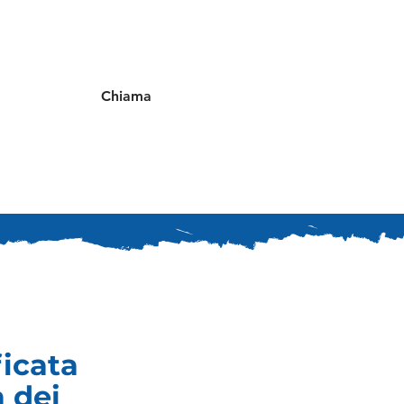
Chiama
ficata
a dei