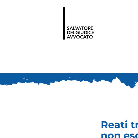
SALVATORE
DELGIUDICE
AVVOCATO
Reati t
non eso