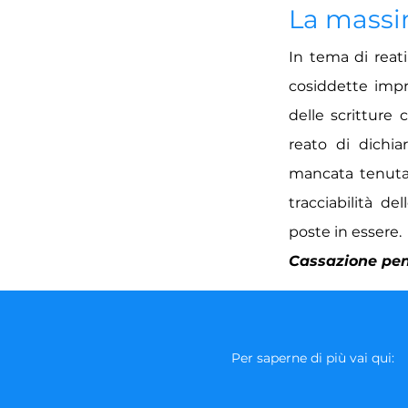
La mass
In tema di reati 
cosiddette impr
delle scritture c
reato di dichia
mancata tenuta 
tracciabilità d
poste in essere.
Cassazione pena
Per saperne di più vai qui: