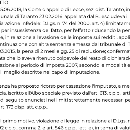
a La Fenice e la MD2000 a causa della differente localizzazione geografica delle rispettive sedi legali. Si finirebbe infatti per confondere il concetto di elusione con quello di evasione con la conseguenza che non si comprenderebbe se il comportamento posto in essere sia qualificabile come "elusivo" o "di evasione", con inevitabili ripercussioni sulla configurabilità del reato. L'affermazione della Corte sembrerebbe inoltre fine a sè stessa non essendo motivata, non specificando quale comportamento "normale" avrebbe dovuto adottare la società al fine di non incorrere nella antieconomicità. Innanzi a più alternative, non vi è l'obbligo per il contribuente di optare per quella fiscalmente più onerosa, dovendosi anzi ritenere sussistente il diritto di scegliere la forma di conduzione degli affari che consenta di contenere i propri oneri fiscali, non potendo quindi integrare un abuso una scelta gestionale attuata per strutturare una operazione in modo da evitare l'onere fiscale massimo. Il ricorrente richiama la disciplina comunitaria e nazionale in materia di abuso del diritto (Direttiva n. 90/4341; Direttiva n. 2016/1164; L. n. 212 del 2000, art. 10 bis, introdotto con il D.Lgs. n. 128 del 2015) evidenziando la residualità della fattispecie e la sua collocazione interstiziale fra legittimo risparmio ed evasione.

2.3. Deduce, con il terzo motivo, violazione di legge in relazione agli artt. 81,99,132 e 133 c.p., e per la mancata concessione delle attenuanti di cui all'art. 62 bis c.p..

In sintesi, sostiene il ricorrente che la Corte d'appello avrebbe erroneamente operato nell'applicare l'aumento di pena anche per la recidiva. Il giudice dovrebbe infatti verificare se la reiterazione dell'illecito sia effettivo s