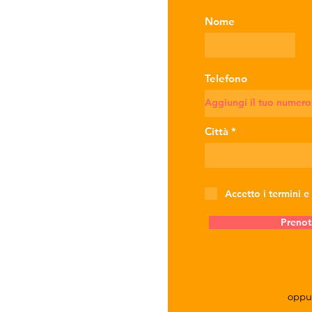
Nome
Telefono
Città
Accetto i termini e
Prenot
oppu