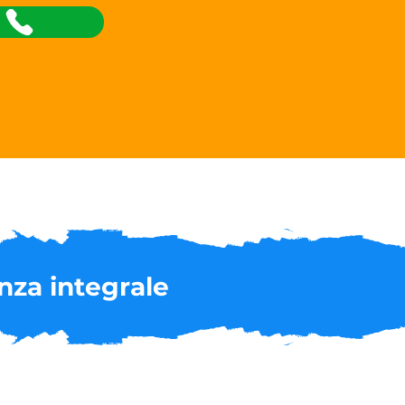
a
nza integrale