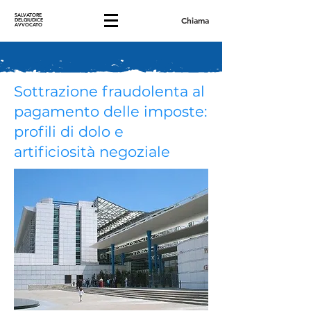
SALVATORE
Chiama
DELGIUDICE
AVVOCATO
Sottrazione fraudolenta al
pagamento delle imposte:
profili di dolo e
artificiosità negoziale