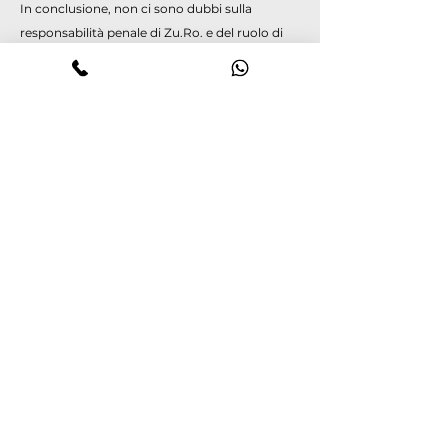
In conclusione, non ci sono dubbi sulla
responsabilità penale di Zu.Ro. e del ruolo di
concorso di Tr.Fr., che mettendosi a
disposizione della prima, ha garantito il buon
esito dell'operazione delittuosa. Pertanto, visto
l'art. 133 c.p., si stima equo indicare per ciascun
imputato la pena in anni uno di reclusione,
oltre al pagamento delle spese processuali. Il
beneficio della sospensione condizionale della
pena può essere riconosciuto solo a Zu.Ma., in
quanto Tr.Fr. ne ha già usufruito, come
emerso dalla lettura del casellario giudiziale. La
condanna in concorso degli imputati
comporta l'applicazione delle seguenti pene
accessorie: visto l'art. 12 D.L.vo n. 74/00, Zu.Ro.
e Tr.Fr. vanno interdetti dagli uffici direttivi
delle persone giuridiche e delle imprese per la
durata di mesi sei; vanno dichiarati incapaci a
contrattare con la Pubblica Amministrazione