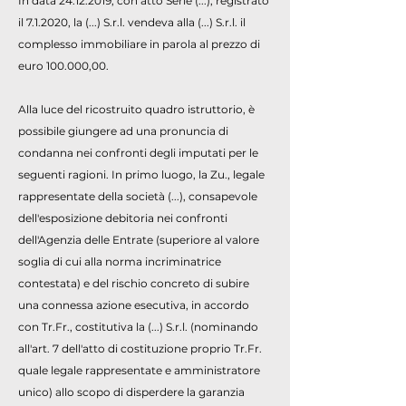
In data
24.12.2019
, con atto Serie (...), registrato
il 7.1.2020, la (...) S.r.l. vendeva alla (...) S.r.l. il
complesso immobiliare in parola al prezzo di
euro 100.000,00.
Alla luce del ricostruito quadro istruttorio, è
possibile giungere ad una pronuncia di
condanna nei confronti degli imputati per le
seguenti ragioni. In primo luogo, la Zu., legale
rappresentate della società (...), consapevole
dell'esposizione debitoria nei confronti
dell'Agenzia delle Entrate (superiore al valore
soglia di cui alla norma incriminatrice
contestata) e del rischio concreto di subire
una connessa azione esecutiva, in accordo
con Tr.Fr., costitutiva la (...) S.r.l. (nominando
all'art. 7 dell'atto di costituzione proprio Tr.Fr.
quale legale rappresentate e amministratore
unico) allo scopo di disperdere la garanzia