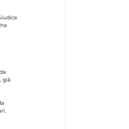
 
Giudice
 ha
ida
, già
da
ri,