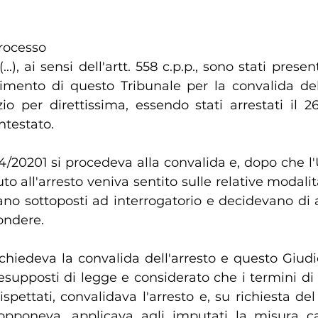
rocesso
 (...), ai sensi dell'artt. 558 c.p.p., sono stati presen
imento di questo Tribunale per la convalida dell'
io per direttissima, essendo stati arrestati il 26
ntestato.
4/20201 si procedeva alla convalida e, dopo che l'U
 all'arresto veniva sentito sulle relative modalità
ano sottoposti ad interrogatorio e decidevano di a
pondere.
 chiedeva la convalida dell'arresto e questo Giudic
supposti di legge e considerato che i termini di cu
rispettati, convalidava l'arresto e, su richiesta del 
opponeva, applicava agli imputati la misura ca