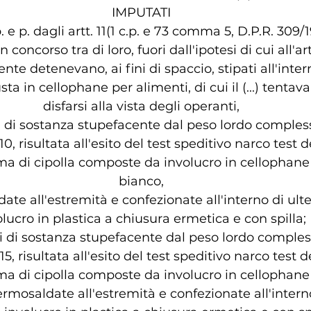
IMPUTATI
p. e p. dagli artt. 11(1 c.p. e 73 comma 5, D.P.R. 309/
n concorso tra di loro, fuori dall'ipotesi di cui all'art
ente detenevano, ai fini di spaccio, stipati all'inter
ta in cellophane per alimenti, di cui il (...) tentava
disfarsi alla vista degli operanti,
osi di sostanza stupefacente dal peso lordo comples
, risultata all'esito del test speditivo narco test d
a di cipolla composte da involucro in cellophane 
bianco,
ate all'estremità e confezionate all'interno di ulte
olucro in plastica a chiusura ermetica e con spilla;
si di sostanza stupefacente dal peso lordo comples
, risultata all'esito del test speditivo narco test d
a di cipolla composte da involucro in cellophane 
termosaldate all'estremità e confezionate all'intern