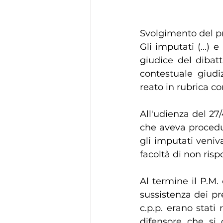
Svolgimento del p
Gli imputati (...) e
giudice del dibatt
contestuale giudiz
reato in rubrica co
All'udienza del 27/
che aveva proceduto
gli imputati veniv
facoltà di non ris
Al termine il P.M.
sussistenza dei pre
c.p.p. erano stati 
difensore che si 