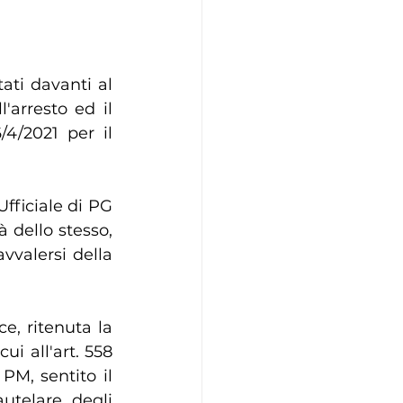
tati davanti al 
arresto ed il 
/4/2021 per il 
fficiale di PG 
 dello stesso, 
vvalersi della 
e, ritenuta la 
i all'art. 558 
PM, sentito il 
utelare degli 