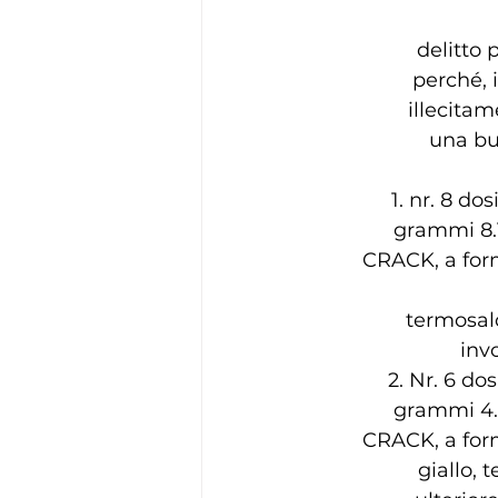
delitto 
perché, i
illecitam
una bus
1. nr. 8 d
grammi 8.10
CRACK, a form
termosald
inv
2. Nr. 6 do
grammi 4.15
CRACK, a form
giallo, 