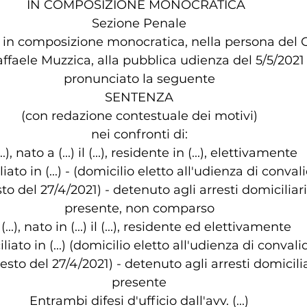
                 IN COMPOSIZIONE MONOCRATICA                  
                          Sezione Penale                          
e in composizione monocratica, nella persona del 
affaele Muzzica, alla pubblica udienza del 5/5/2021
pronunciato la seguente
                             SENTENZA                             
(con redazione contestuale dei motivi)
nei confronti di:
...), nato a (...) il (...), residente in (...), elettivamente
iato in (...) - (domicilio eletto all'udienza di conval
sto del 27/4/2021) - detenuto agli arresti domiciliari
presente, non comparso
 (...), nato in (...) il (...), residente ed elettivamente
liato in (...) (domicilio eletto all'udienza di convali
resto del 27/4/2021) - detenuto agli arresti domicilia
presente
Entrambi difesi d'ufficio dall'avv. (...)