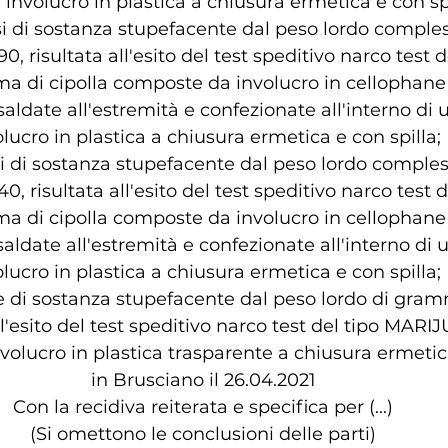
e involucro in plastica a chiusura ermetica e con spi
osi di sostanza stupefacente dal peso lordo comples
, risultata all'esito del test speditivo narco test d
a di cipolla composte da involucro in cellophane 
aldate all'estremità e confezionate all'interno di u
olucro in plastica a chiusura ermetica e con spilla;
si di sostanza stupefacente dal peso lordo comples
, risultata all'esito del test speditivo narco test d
a di cipolla composte da involucro in cellophane 
aldate all'estremità e confezionate all'interno di u
olucro in plastica a chiusura ermetica e con spilla;
se di sostanza stupefacente dal peso lordo di gramm
all'esito del test speditivo narco test del tipo MAR
volucro in plastica trasparente a chiusura ermetic
in Brusciano il 26.04.2021
Con la recidiva reiterata e specifica per (...)
(Si omettono le conclusioni delle parti)