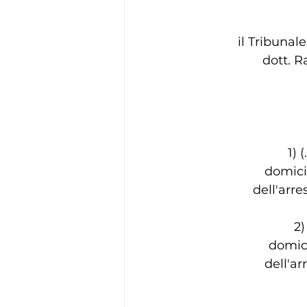
il Tribunal
dott. R
1) (
domicil
dell'arre
2)
domici
dell'ar