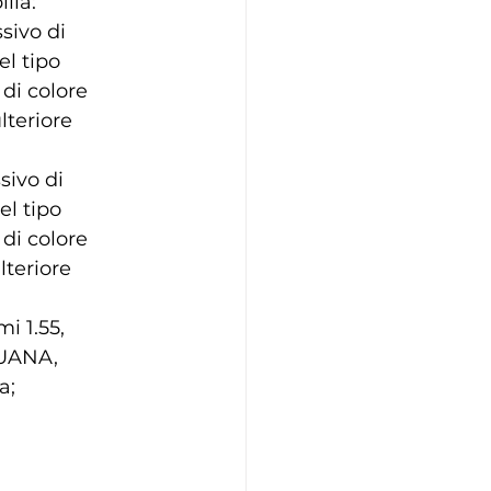
lla:
sivo di
el tipo
di colore
lteriore
sivo di
el tipo
di colore
lteriore
i 1.55,
IJUANA,
a;