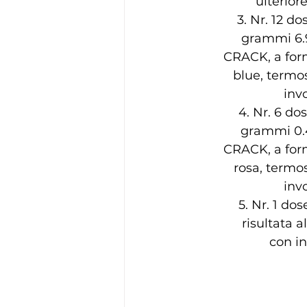
ulterior
3. Nr. 12 d
grammi 6.90
CRACK, a form
blue, termos
inv
4. Nr. 6 do
grammi 0.40
CRACK, a form
rosa, termos
inv
5. Nr. 1 do
risultata 
con in