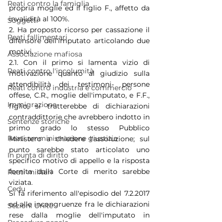
Reati contro la famiglia
propria moglie ed il figlio F., affetto da 
invalidità al 100%.
Soggetti
2. Ha proposto ricorso per cassazione il 
Reati fallimentari
difensore dell'imputato articolando due 
motivi.
Associazione mafiosa
2.1. Con il primo si lamenta vizio di 
Reati contro l'incolumità
motivazione quanto al giudizio sulla 
attendibilità dei testimoni- persone 
Reati contro industria e commercio
offese, C.R., moglie dell'imputato, e F.F., 
Immigrazione
figlio; si tratterebbe di dichiarazioni 
contraddittorie che avrebbero indotto in 
Sentenze storiche
primo grado lo stesso Pubblico 
Reati amministrazione giustizia
Ministero a chiedere l'assoluzione; sul 
punto sarebbe stato articolato uno 
In punta di diritto
specifico motivo di appello e la risposta 
fornita dalla Corte di merito sarebbe 
Reati militari
viziata.
Cedu
Si fa riferimento all'episodio del 7.2.2017 
ed alle incongruenze fra le dichiarazioni 
Sezioni Unite
rese dalla moglie dell'imputato in 