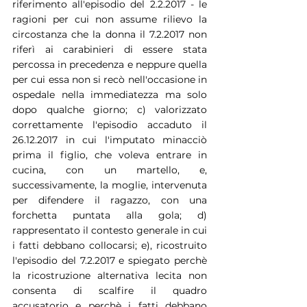
riferimento all'episodio del 2.2.2017 - le 
ragioni per cui non assume rilievo la 
circostanza che la donna il 7.2.2017 non 
riferì ai carabinieri di essere stata 
percossa in precedenza e neppure quella 
per cui essa non si recò nell'occasione in 
ospedale nella immediatezza ma solo 
dopo qualche giorno; c) valorizzato 
correttamente l'episodio accaduto il 
26.12.2017 in cui l'imputato minacciò 
prima il figlio, che voleva entrare in 
cucina, con un martello, e, 
successivamente, la moglie, intervenuta 
per difendere il ragazzo, con una 
forchetta puntata alla gola; d) 
rappresentato il contesto generale in cui 
i fatti debbano collocarsi; e), ricostruito 
l'episodio del 7.2.2017 e spiegato perchè 
la ricostruzione alternativa lecita non 
consenta di scalfire il quadro 
accusatorio e perchè i fatti debbano 