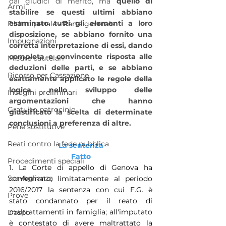
dai giudici di merito, ma 
quello di 
Armi
stabilire se questi ultimi abbiano 
esaminato tutti gli elementi a loro 
Diritto penale - Parte generale
disposizione, se abbiano fornito una 
Impugnazioni
corretta interpretazione di essi, dando 
completa e convincente risposta alle 
Misure cautelari
deduzioni delle parti, e se abbiano 
Ricorso per Cassazione
esattamente applicato le regole della 
logica nello sviluppo delle 
Indagini preliminari
argomentazioni che hanno 
Gratuito patrocinio
giustificato la scelta di determinate 
conclusioni a preferenza di altre.
Pene sostitutive
Reati contro la fede pubblica
La sentenza
Fatto
Procedimenti speciali
1. La Corte di appello di Genova ha 
Sorveglianza
confermato, limitatamente al periodo 
2016/2017 la sentenza con cui F.G. è 
Prove
stato condannato per il reato di 
maltrattamenti in famiglia; all'imputato 
Daspo
è contestato di avere maltrattato la 