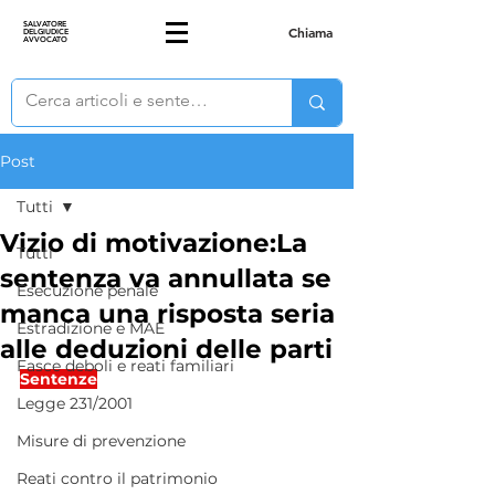
SALVATORE
Chiama
DELGIUDICE
AVVOCATO
Post
Tutti
Vizio di motivazione:La
Tutti
sentenza va annullata se
Esecuzione penale
manca una risposta seria
Estradizione e MAE
alle deduzioni delle parti
Fasce deboli e reati familiari
Sentenze
Legge 231/2001
Misure di prevenzione
Reati contro il patrimonio