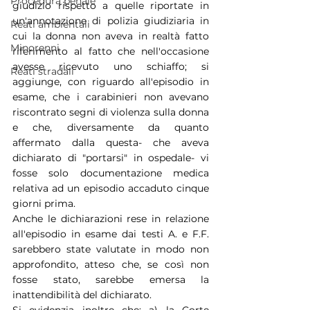
Procedura penale
giudizio rispetto a quelle riportate in 
un'annotazione di polizia giudiziaria in 
Reati ambientali
cui la donna non aveva in realtà fatto 
Minorenni
riferimento al fatto che nell'occasione 
avesse ricevuto uno schiaffo; si 
Reati stradali
aggiunge, con riguardo all'episodio in 
esame, che i carabinieri non avevano 
riscontrato segni di violenza sulla donna 
e che, diversamente da quanto 
affermato dalla questa- che aveva 
dichiarato di "portarsi" in ospedale- vi 
fosse solo documentazione medica 
relativa ad un episodio accaduto cinque 
giorni prima.
Anche le dichiarazioni rese in relazione 
all'episodio in esame dai testi A. e F.F. 
sarebbero state valutate in modo non 
approfondito, atteso che, se così non 
fosse stato, sarebbe emersa la 
inattendibilità del dichiarato.