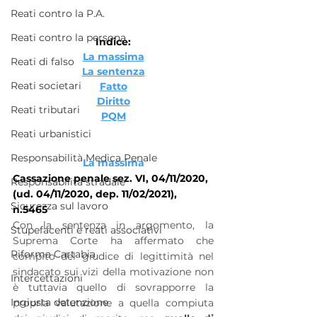
Reati contro la P.A.
Reati contro la persona
Indice:
La massima
Reati di falso
La sentenza
Reati societari
Fatto
Diritto
Reati tributari
PQM
Reati urbanistici
Responsabilità Medica Penale
La massima
Cassazione penale sez. VI, 04/11/2020, 
Responsabilità stradale
(ud. 04/11/2020, dep. 11/02/2021), 
Sicurezza sul lavoro
n.5465
Con la sentenza in argomento, la 
Stupefacenti e reati associativi
Suprema Corte ha affermato che 
Riforma Cartabia
compito del giudice di legittimità nel 
sindacato sui vizi della motivazione non 
Intercettazioni
è tuttavia quello di sovrapporre la 
Ingiusta detenzione
propria valutazione a quella compiuta 