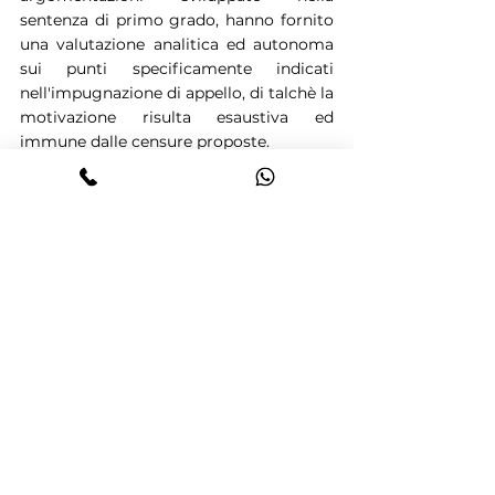
sentenza di primo grado, hanno fornito 
una valutazione analitica ed autonoma 
sui punti specificamente indicati 
nell'impugnazione di appello, di talchè la 
motivazione risulta esaustiva ed 
immune dalle censure proposte.
3. E' infondato il secondo motivo di 
ricorso, avendo la Corte di appello 
utilizzato correttamente la sentenza 
acquisita ai sensi dell'art. 236 c.p.p., non 
solo al fine di ribadire la ritenuta 
recidiva e di formulare il giudizio di sola 
equivalenza della aggravante in 
questione rispetto alle circostanze 
attenuanti generiche, ma anche-peraltro 
in un rivolo non decisivo della 
motivazione e del ragionamento 
probatorio - al solo fine di delineare la 
personalità dell'imputato- descritto 
come un "padre padrone".