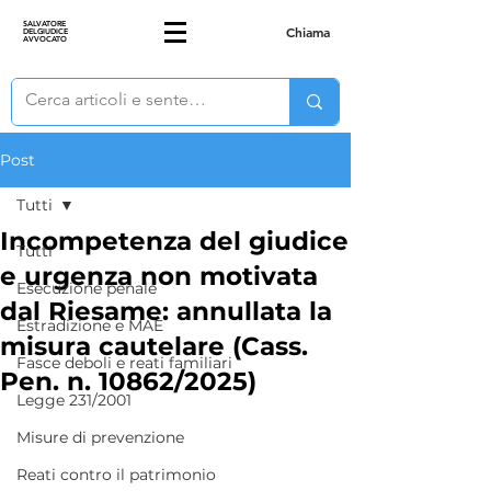
SALVATORE
Chiama
DELGIUDICE
AVVOCATO
Post
Tutti
Incompetenza del giudice
Tutti
e urgenza non motivata
Esecuzione penale
dal Riesame: annullata la
Estradizione e MAE
misura cautelare (Cass.
Fasce deboli e reati familiari
Pen. n. 10862/2025)
Legge 231/2001
Misure di prevenzione
Reati contro il patrimonio