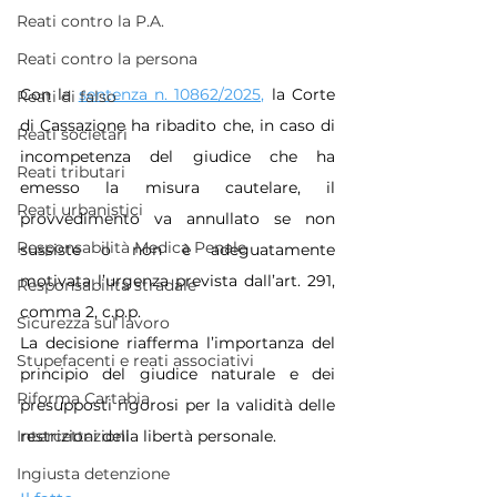
Reati contro la P.A.
Reati contro la persona
Con la 
sentenza n. 10862/2025,
 la Corte 
Reati di falso
di Cassazione ha ribadito che, in caso di 
Reati societari
incompetenza del giudice che ha 
Reati tributari
emesso la misura cautelare, il 
Reati urbanistici
provvedimento va annullato se non 
Responsabilità Medica Penale
sussiste o non è adeguatamente 
motivata l’urgenza prevista dall’art. 291, 
Responsabilità stradale
comma 2, c.p.p. 
Sicurezza sul lavoro
La decisione riafferma l’importanza del 
Stupefacenti e reati associativi
principio del giudice naturale e dei 
Riforma Cartabia
presupposti rigorosi per la validità delle 
Intercettazioni
restrizioni della libertà personale.
Ingiusta detenzione