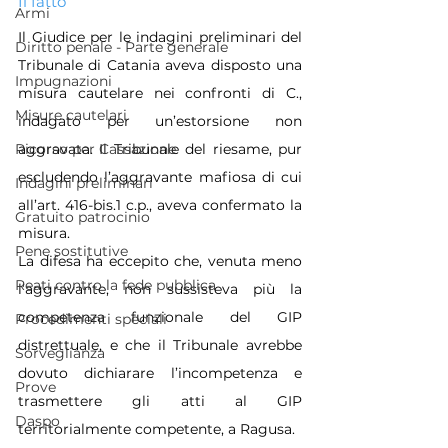
Il fatto
Armi
Il Giudice per le indagini preliminari del 
Diritto penale - Parte generale
Tribunale di Catania aveva disposto una 
Impugnazioni
misura cautelare nei confronti di C., 
Misure cautelari
indagato per un’estorsione non 
Ricorso per Cassazione
aggravata. Il Tribunale del riesame, pur 
escludendo l’aggravante mafiosa di cui 
Indagini preliminari
all’art. 416-bis.1 c.p., aveva confermato la 
Gratuito patrocinio
misura.
Pene sostitutive
La difesa ha eccepito che, venuta meno 
Reati contro la fede pubblica
l’aggravante, non sussisteva più la 
competenza funzionale del GIP 
Procedimenti speciali
distrettuale, e che il Tribunale avrebbe 
Sorveglianza
dovuto dichiarare l’incompetenza e 
Prove
trasmettere gli atti al GIP 
Daspo
territorialmente competente, a Ragusa. 