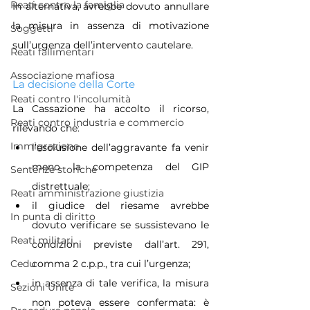
Reati contro la famiglia
In alternativa, avrebbe dovuto annullare 
la misura in assenza di motivazione 
Soggetti
sull’urgenza dell’intervento cautelare.
Reati fallimentari
Associazione mafiosa
La decisione della Corte
Reati contro l'incolumità
La Cassazione ha accolto il ricorso, 
Reati contro industria e commercio
rilevando che:
Immigrazione
l’esclusione dell’aggravante fa venir 
meno la competenza del GIP 
Sentenze storiche
distrettuale;
Reati amministrazione giustizia
il giudice del riesame avrebbe 
In punta di diritto
dovuto verificare se sussistevano le 
Reati militari
condizioni previste dall’art. 291, 
Cedu
comma 2 c.p.p., tra cui l’urgenza;
in assenza di tale verifica, la misura 
Sezioni Unite
non poteva essere confermata: è 