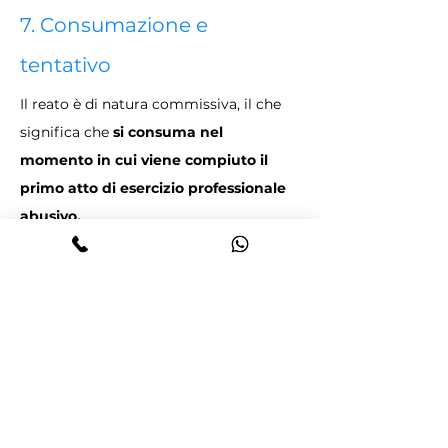
7. Consumazione e 
tentativo
Il reato è di natura commissiva, il che 
significa che 
si consuma nel 
momento in cui viene compiuto il 
primo atto di esercizio professionale 
abusivo. 
Secondo Manzini, il reato può essere 
considerato come 
eventualmente 
permanente. 
Ciò implica che una 
volta commesso il primo atto abusivo, 
il reato può perdurare fino a quando 
l'attività abusiva non risulti interrotta.
Romano, al contrario, sostiene che il 