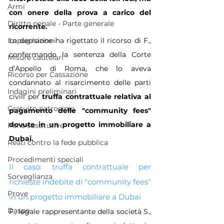
Armi
con onere della prova a carico del 
Diritto penale - Parte generale
ricorrente.
Impugnazioni
La decisione ha rigettato il ricorso di F., 
confermando la sentenza della Corte 
Misure cautelari
d’Appello di Roma, che lo aveva 
Ricorso per Cassazione
condannato al risarcimento delle parti 
Indagini preliminari
civili per 
truffa contrattuale relativa al 
Gratuito patrocinio
pagamento delle "community fees" 
dovute in un progetto immobiliare a 
Pene sostitutive
Dubai.
Reati contro la fede pubblica
Procedimenti speciali
Il caso: truffa contrattuale per 
Sorveglianza
richieste indebite di "community fees" 
Prove
in un progetto immobiliare a Dubai
Daspo
F., legale rappresentante della società S., 