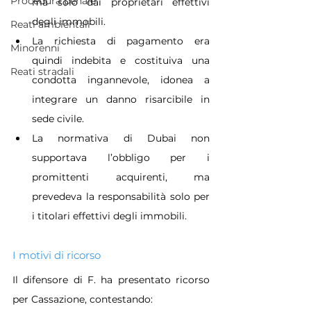
Procedura penale
ma solo dai proprietari effettivi 
degli immobili.
Reati ambientali
La richiesta di pagamento era 
Minorenni
quindi indebita e costituiva una 
Reati stradali
condotta ingannevole, idonea a 
integrare un danno risarcibile in 
sede civile.
La normativa di Dubai non 
supportava l’obbligo per i 
promittenti acquirenti, ma 
prevedeva la responsabilità solo per 
i titolari effettivi degli immobili.
I motivi di ricorso
Il difensore di F. ha presentato ricorso 
per Cassazione, contestando: