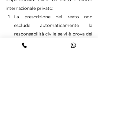
internazionale privato:
La prescrizione del reato non 
esclude automaticamente la 
responsabilità civile se vi è prova del 
danno.
L’onere di provare il contenuto e 
l’applicabilità della normativa 
straniera ricade su chi la invoca.
Le decisioni di merito sulla 
responsabilità civile da reato devono 
rispettare il principio del 
"ragionevole dubbio", ma con criteri 
di prova propri del diritto civile.
Le testimonianze non possono 
sostituire la prova documentale per 
dimostrare la validità di una 