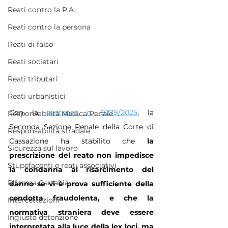
Reati contro la P.A.
Reati contro la persona
Reati di falso
Reati societari
Reati tributari
Reati urbanistici
Con la 
sentenza n. 9279/2025
, la 
Responsabilità Medica Penale
Seconda Sezione Penale della Corte di 
Responsabilità stradale
Cassazione ha stabilito che 
la 
Sicurezza sul lavoro
prescrizione del reato non impedisce 
Stupefacenti e reati associativi
la condanna al risarcimento del 
Riforma Cartabia
danno se vi è prova sufficiente della 
condotta fraudolenta, e che la 
Intercettazioni
normativa straniera deve essere 
Ingiusta detenzione
interpretata alla luce della lex loci, ma 