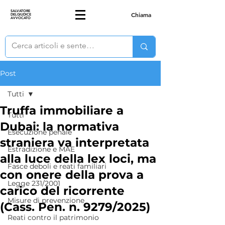
SALVATORE
Chiama
DELGIUDICE
AVVOCATO
Post
Tutti
Truffa immobiliare a
Tutti
Dubai: la normativa
Esecuzione penale
straniera va interpretata
Estradizione e MAE
alla luce della lex loci, ma
Fasce deboli e reati familiari
con onere della prova a
Legge 231/2001
carico del ricorrente
Misure di prevenzione
(Cass. Pen. n. 9279/2025)
Reati contro il patrimonio