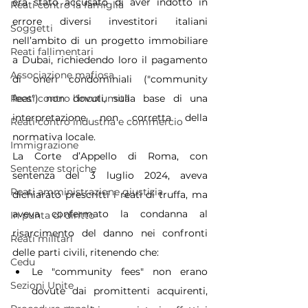
era stato accusato di aver indotto in 
Reati contro la famiglia
errore diversi investitori italiani 
Soggetti
nell’ambito di un progetto immobiliare 
Reati fallimentari
a Dubai, richiedendo loro il pagamento 
Associazione mafiosa
di oneri condominiali ("community 
Reati contro l'incolumità
fees") non dovuti, sulla base di una 
interpretazione non corretta della 
Reati contro industria e commercio
normativa locale.
Immigrazione
La Corte d’Appello di Roma, con 
Sentenze storiche
sentenza del 3 luglio 2024, aveva 
Reati amministrazione giustizia
dichiarato prescritti i reati di truffa, ma 
aveva confermato la condanna al 
In punta di diritto
risarcimento del danno nei confronti 
Reati militari
delle parti civili, ritenendo che:
Cedu
Le "community fees" non erano 
Sezioni Unite
dovute dai promittenti acquirenti, 