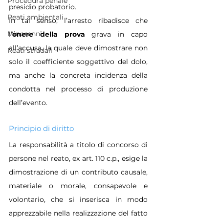
Procedura penale
presidio probatorio. 
Reati ambientali
In tal senso, l’arresto ribadisce che 
Minorenni
l’
onere della prova
 grava in capo 
all’accusa, la quale deve dimostrare non 
Reati stradali
solo il coefficiente soggettivo del dolo, 
ma anche la concreta incidenza della 
condotta nel processo di produzione 
dell’evento.
Principio di diritto
La responsabilità a titolo di concorso di 
persone nel reato, ex art. 110 c.p., esige la 
dimostrazione di un contributo causale, 
materiale o morale, consapevole e 
volontario, che si inserisca in modo 
apprezzabile nella realizzazione del fatto 