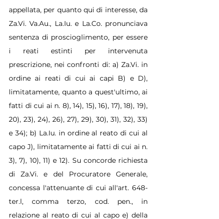
appellata, per quanto qui di interesse, da 
Za.Vi. Va.Au., La.Iu. e La.Co. pronunciava 
sentenza di proscioglimento, per essere 
i reati estinti per intervenuta 
prescrizione, nei confronti di: a) Za.Vi. in 
ordine ai reati di cui ai capi B) e D), 
limitatamente, quanto a quest'ultimo, ai 
fatti di cui ai n. 8), 14), 15), 16), 17), 18), 19), 
20), 23), 24), 26), 27), 29), 30), 31), 32), 33) 
e 34); b) La.Iu. in ordine al reato di cui al 
capo J), limitatamente ai fatti di cui ai n. 
3), 7), 10), 11) e 12). Su concorde richiesta 
di Za.Vi. e del Procuratore Generale, 
concessa l'attenuante di cui all'art. 648-
ter.l, comma terzo, cod. pen., in 
relazione al reato di cui al capo e) della 