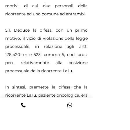
motivi, di cui due personali della 
ricorrente ed uno comune ad entrambi.
5.1. Deduce la difesa, con un primo 
motivo, il vizio di violazione della legge 
processuale, in relazione agli artt. 
178,420-ter e 523, comma 5, cod. proc. 
pen., relativamente alla posizione 
processuale della ricorrente La.Iu.
In sintesi, premette la difesa che la 
ricorrente La.Iu. paziente oncologica, era 
stata sottoposta a trapianto di fegato il 
12 gennaio 2023 e dimessa il successivo 
24 gennaio. Al fine di consentire un 
costante monitoraggio del decorso 