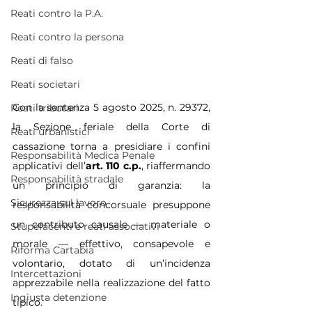
Reati contro la P.A.
Reati contro la persona
Reati di falso
Reati societari
Con la sentenza 5 agosto 2025, n. 29372, 
Reati tributari
la Sezione feriale della Corte di 
Reati urbanistici
cassazione torna a presidiare i confini 
Responsabilità Medica Penale
applicativi dell’
art. 110 c.p.
, riaffermando 
Responsabilità stradale
un principio di garanzia: la 
Sicurezza sul lavoro
responsabilità concorsuale presuppone 
un contributo causale — materiale o 
Stupefacenti e reati associativi
morale — effettivo, consapevole e 
Riforma Cartabia
volontario, dotato di un’incidenza 
Intercettazioni
apprezzabile nella realizzazione del fatto 
Ingiusta detenzione
tipico.