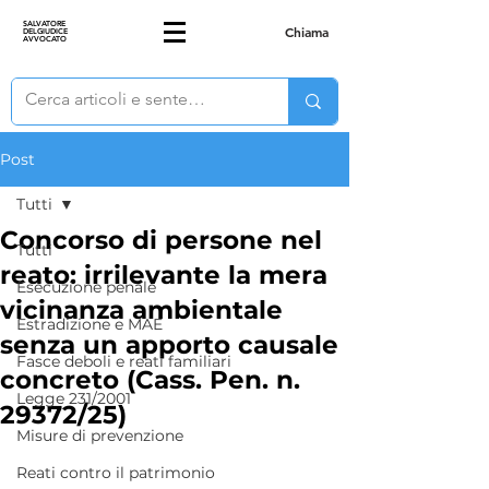
SALVATORE
Chiama
DELGIUDICE
AVVOCATO
Post
Tutti
Concorso di persone nel
Tutti
reato: irrilevante la mera
Esecuzione penale
vicinanza ambientale
Estradizione e MAE
senza un apporto causale
Fasce deboli e reati familiari
concreto (Cass. Pen. n.
Legge 231/2001
29372/25)
Misure di prevenzione
Reati contro il patrimonio