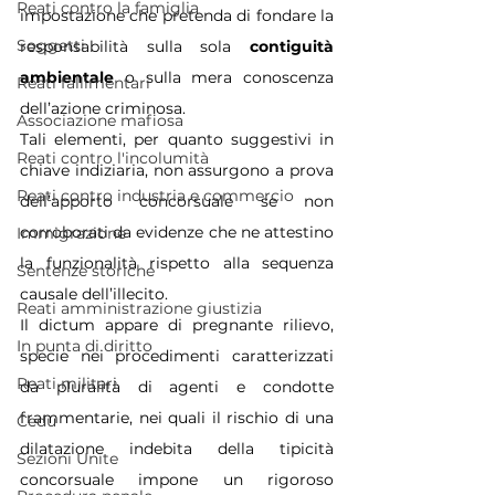
Reati contro la famiglia
impostazione che pretenda di fondare la 
Soggetti
responsabilità sulla sola 
contiguità 
ambientale
 o sulla mera conoscenza 
Reati fallimentari
dell’azione criminosa. 
Associazione mafiosa
Tali elementi, per quanto suggestivi in 
Reati contro l'incolumità
chiave indiziaria, non assurgono a prova 
Reati contro industria e commercio
dell’apporto concorsuale se non 
corroborati da evidenze che ne attestino 
Immigrazione
la funzionalità rispetto alla sequenza 
Sentenze storiche
causale dell’illecito.
Reati amministrazione giustizia
Il dictum appare di pregnante rilievo, 
In punta di diritto
specie nei procedimenti caratterizzati 
Reati militari
da pluralità di agenti e condotte 
frammentarie, nei quali il rischio di una 
Cedu
dilatazione indebita della tipicità 
Sezioni Unite
concorsuale impone un rigoroso 