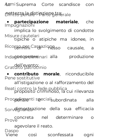
Armi
La Suprema Corte scandisce con 
nettezza la distinzione tra:
Diritto penale - Parte generale
partecipazione materiale
, che 
Impugnazioni
implica lo svolgimento di condotte 
Misure cautelari
tipiche o atipiche ma idonee, in 
Ricorso per Cassazione
termini di nesso causale, a 
concorrere alla produzione 
Indagini preliminari
dell’evento;
Gratuito patrocinio
contributo morale
, riconducibile 
Pene sostitutive
all’istigazione o al rafforzamento del 
Reati contro la fede pubblica
proposito criminoso, la cui rilevanza 
Procedimenti speciali
penale è subordinata alla 
dimostrazione della sua efficacia 
Sorveglianza
concreta nel determinare o 
Prove
agevolare il reato.
Daspo
Viene così sconfessata ogni 