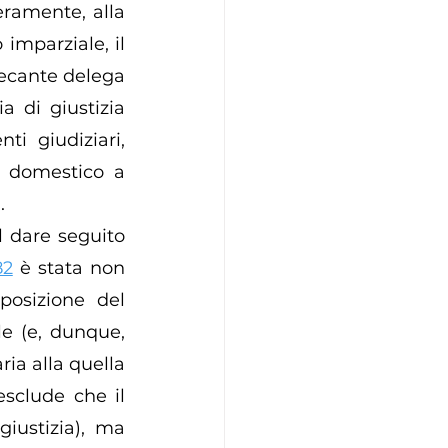
ramente, alla 
imparziale, il 
recante delega 
 di giustizia 
i giudiziari, 
o domestico a 
. 
l dare seguito 
82
 è stata non 
posizione del 
le (e, dunque, 
ia alla quella 
sclude che il 
ustizia), ma 