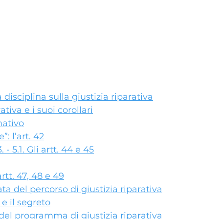
 disciplina sulla giustizia riparativa
ativa e i suoi corollari
mativo
”: l’art. 42
3. - 5.1. Gli artt. 44 e 45
rtt. 47, 48 e 49
ta del percorso di giustizia riparativa
à e il segreto
del programma di giustizia riparativa