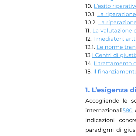
10. 
L’esito riparativ
10.1. 
La riparazion
10.2. 
La riparazion
11. 
La valutazione d
12. 
I mediatori: artt
12.1. 
Le norme trans
13 
I Centri di giust
14. 
Il trattamento d
15. 
Il finanziamento
1. L’esigenza d
Accogliendo le so
internazionali
580
 
indicazioni concr
paradigmi di giust