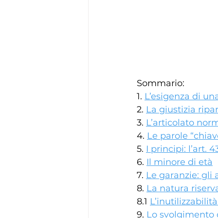
Sommario: 
1. 
L’esigenza di una
2. 
La giustizia ripar
3. 
L’articolato nor
4. 
Le parole “chiave
5. 
I principi: l’art. 4
6. 
Il minore di età
7. 
Le garanzie: gli a
8. 
La natura riserva
8.1 
L’inutilizzabilit
9. 
Lo svolgimento 