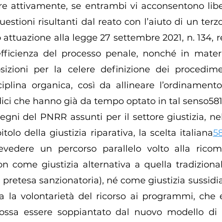
re attivamente, se entrambi vi acconsentono libe
uestioni risultanti dal reato con l’aiuto di un terzo 
o attuazione alla legge 27 settembre 2021, n. 134, 
fficienza del processo penale, nonché in materia
sizioni per la celere definizione dei procediment
plina organica, così da allineare l’ordinament
ici che hanno già da tempo optato in tal senso581
egni del PNRR assunti per il settore giustizia, ne
itolo della giustizia riparativa, la scelta italiana
5
evedere un percorso parallelo volto alla ricom
non come giustizia alternativa a quella tradiziona
pretesa sanzionatoria), né come giustizia sussidiar
sa la volontarietà del ricorso ai programmi, che e
ssa essere soppiantato dal nuovo modello di gi