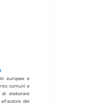
a
nti europee e 
ento comuni e 
di elaborare 
all’autore del 