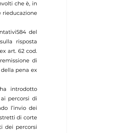
olti che è, in 
e rieducazione 
tativi584 del 
ulla risposta 
x art. 62 cod. 
remissione di 
 della pena ex 
ha introdotto 
i percorsi di 
do l’invio dei 
tretti di corte 
i dei percorsi 