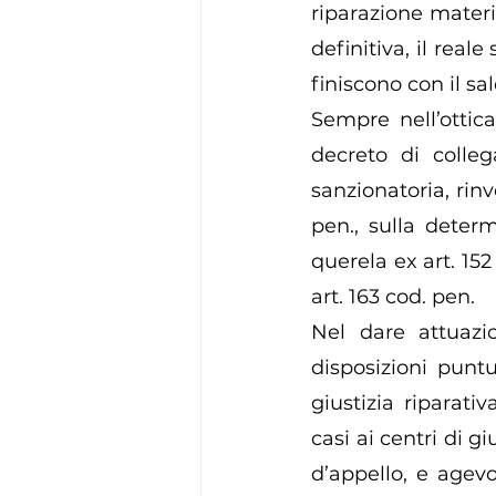
riparazione materia
definitiva, il real
finiscono con il sal
Sempre nell’ottica
decreto di collega
sanzionatoria, rinv
pen., sulla determ
querela ex art. 15
art. 163 cod. pen. 
Nel dare attuazio
disposizioni puntu
giustizia riparativ
casi ai centri di gi
d’appello, e agevo