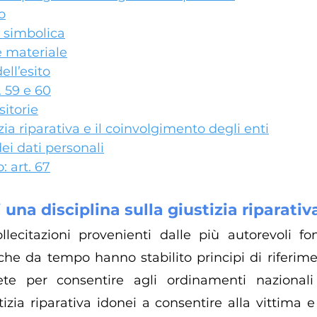
o
e simbolica
e materiale
ell’esito
. 59 e 60
itorie
izia riparativa e il coinvolgimento degli enti
ei dati personali
: art. 67
i una disciplina sulla giustizia riparativ
llecitazioni provenienti dalle più autorevoli fo
che da tempo hanno stabilito principi di riferim
ete per consentire agli ordinamenti nazionali 
izia riparativa idonei a consentire alla vittima e 