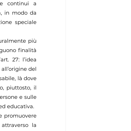
e continui a 
a, in modo da 
ione speciale 
turalmente più 
guono finalità 
rt. 27: l’idea 
ll’origine del 
abile, là dove 
 piuttosto, il 
ersone e sulle 
ed educativa. 
sse promuovere 
attraverso la 