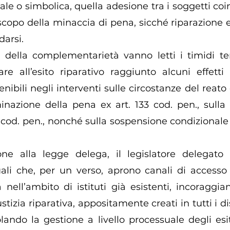
le o simbolica, quella adesione tra i soggetti coinv
e scopo della minaccia di pena, sicché riparazione 
darsi. 
 della complementarietà vanno letti i timidi ten
re all’esito riparativo raggiunto alcuni effetti s
enibili negli interventi sulle circostanze del reato e
inazione della pena ex art. 133 cod. pen., sulla 
2 cod. pen., nonché sulla sospensione condizionale
ne alla legge delega, il legislatore delegato 
ali che, per un verso, aprono canali di accesso a
a nell’ambito di istituti già esistenti, incoraggian
ustizia riparativa, appositamente creati in tutti i dis
lando la gestione a livello processuale degli esit