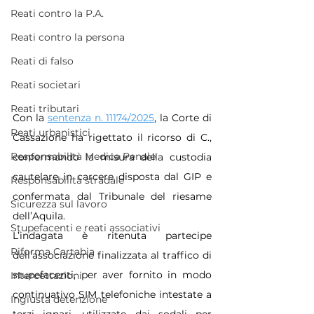
Reati contro la P.A.
Reati contro la persona
Reati di falso
Reati societari
Reati tributari
Con la 
sentenza n. 11174/2025
, la Corte di 
Reati urbanistici
Cassazione ha rigettato il ricorso di C., 
Responsabilità Medica Penale
confermando la misura della custodia 
cautelare in carcere disposta dal GIP e 
Responsabilità stradale
confermata dal Tribunale del riesame 
Sicurezza sul lavoro
dell’Aquila. 
Stupefacenti e reati associativi
L’indagata è ritenuta partecipe 
Riforma Cartabia
dell’associazione finalizzata al traffico di 
stupefacenti, per aver fornito in modo 
Intercettazioni
continuativo SIM telefoniche intestate a 
Ingiusta detenzione
terzi ignari, utilizzate dai sodali per 