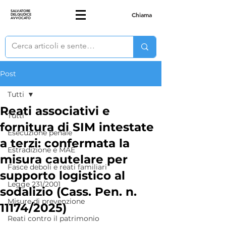
SALVATORE
Chiama
DELGIUDICE
AVVOCATO
Post
Tutti
Reati associativi e
Tutti
fornitura di SIM intestate
Esecuzione penale
a terzi: confermata la
Estradizione e MAE
misura cautelare per
Fasce deboli e reati familiari
supporto logistico al
Legge 231/2001
sodalizio (Cass. Pen. n.
Misure di prevenzione
11174/2025)
Reati contro il patrimonio