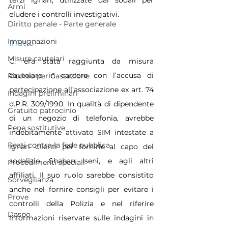
Armi
eludere i controlli investigativi.
Diritto penale - Parte generale
Impugnazioni
Il fatto
Misure cautelari
C. era stata raggiunta da misura 
cautelare in carcere con l’accusa di 
Ricorso per Cassazione
partecipazione all’associazione ex art. 74 
Indagini preliminari
d.P.R. 309/1990. In qualità di dipendente 
Gratuito patrocinio
di un negozio di telefonia, avrebbe 
Pene sostitutive
indebitamente attivato SIM intestate a 
Reati contro la fede pubblica
ignari clienti per fornirle al capo del 
sodalizio, Shaban Iseni, e agli altri 
Procedimenti speciali
affiliati. Il suo ruolo sarebbe consistito 
Sorveglianza
anche nel fornire consigli per evitare i 
Prove
controlli della Polizia e nel riferire 
Daspo
informazioni riservate sulle indagini in 