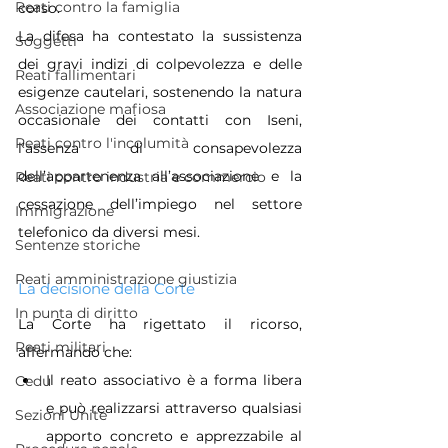
Reati contro la famiglia
corso.
La difesa ha contestato la sussistenza 
Soggetti
dei gravi indizi di colpevolezza e delle 
Reati fallimentari
esigenze cautelari, sostenendo la natura 
Associazione mafiosa
occasionale dei contatti con Iseni, 
Reati contro l'incolumità
l’assenza di consapevolezza 
dell’appartenenza all’associazione e la 
Reati contro industria e commercio
cessazione dell’impiego nel settore 
Immigrazione
telefonico da diversi mesi.
Sentenze storiche
Reati amministrazione giustizia
La decisione della Corte
In punta di diritto
La Corte ha rigettato il ricorso, 
Reati militari
affermando che:
Il reato associativo è a forma libera 
Cedu
e può realizzarsi attraverso qualsiasi 
Sezioni Unite
apporto concreto e apprezzabile al 