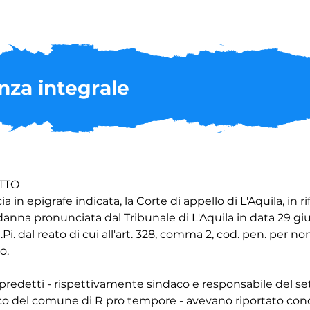
nza integrale
l tempo, l'unico atto in relazione al quale potrebbe configurarsi una responsabilità degli imputati per la loro inazione, avuto riguardo all'epoca in cui hanno assunto le rispettive cariche (2013), è la diffida del 2015, a firma del legale della società CO.EDI.R. Srl, con la quale si chiedeva di fornire una risposta alla proposta lottizzazione, sicché va temporalmente circoscritta entro questi limiti la condotta da valutare.

4. Un primo profilo su cui è fondata la pronuncia assolutoria, censurato in ricorso, attiene alla competenza dell'atto da adottare, essendosi ritenuto nella sentenza impugnata che non rientrasse tra i poteri funzionali del sindaco l'adozione di una variante al programma di fabbricazione vigente, il quale costituiva in R, comune privo di piano regolatore, lo strumento urbanistico di riferimento.

Al riguardo deve osservarsi che, in applicazione di un consolidato indirizzo interpretativo, la competenza del soggetto richiesto dell'atto costituisce presupposto imprescindibile perché si configuri la fattispecie omissiva contemplata dall'art. 328, comma 2, cod. pen. La struttura della norma è chiaramente evocativa di un simile requisito, laddove individua l'oggetto dell'omissione in un atto del suo ufficio, riferito, appunto, al pubblico agente.

Nel caso che occupa, anzitutto va osservato che la diffida indirizzata al Sindaco era diretta ad ottenere almeno un riscontro formale alle richieste avanzate nell'interesse della parte civile.

A fronte di un tale atto, rappresentativo dell'interesse del privato all'ottenimento di una pronuncia esplicita - secondo quanto osservato dalla stessa Corte di appello - avrebbe dovuto essere adottato un provvedimento che fosse quanto meno ricognitivo delle ragi