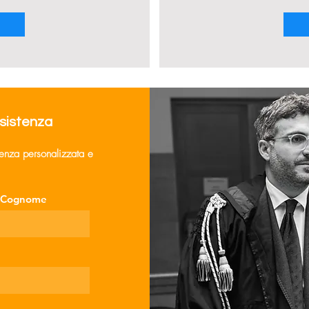
ssistenza
lenza personalizzata e
Cognome