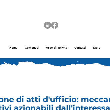
Home
Contenuti
Aree di attività
Contatti
More
ne di atti d'ufficio: mecc
tivi azionabili dall'interessa