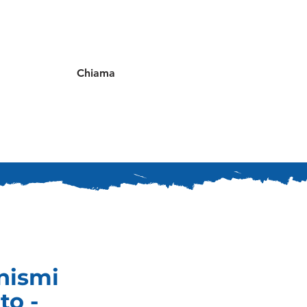
Chiama
anismi
to -