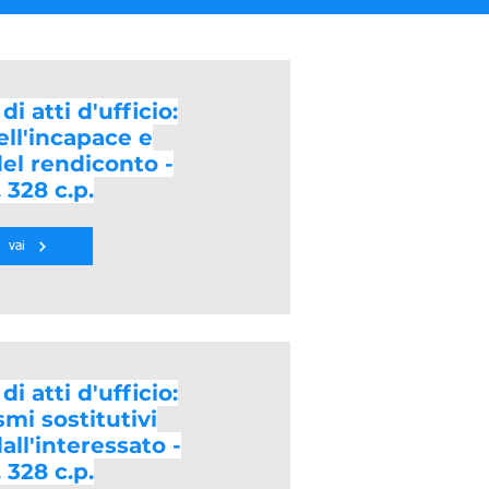
i atti d'ufficio:
ell'incapace e
el rendiconto -
. 328 c.p.
vai
i atti d'ufficio:
mi sostitutivi
all'interessato -
. 328 c.p.