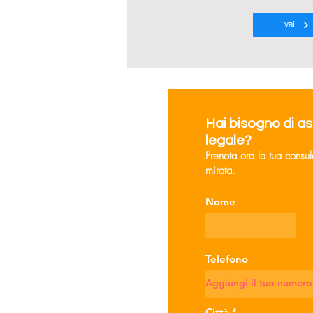
vai
Hai bisogno di a
legale?
Prenota ora la tua consu
mirata.
Nome
Telefono
Città