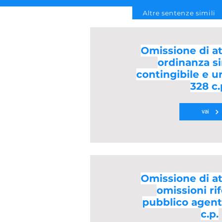
Altre sentenze simili
Omissione di att
ordinanza s
contingibile e u
328 c.
vai
Omissione di att
omissioni rife
pubblico agente
c.p.