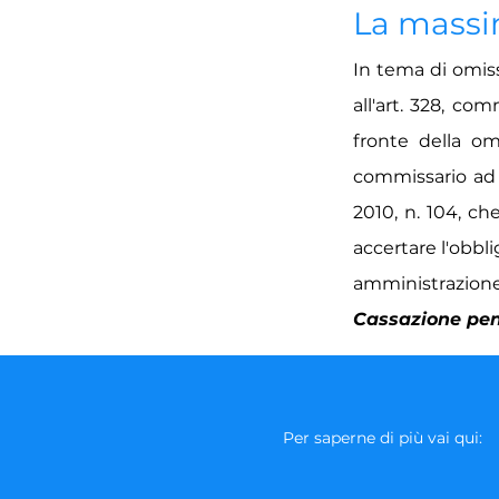
La mass
In tema di omiss
all'art. 328, com
fronte della om
commissario ad a
2010, n. 104, ch
accertare l'obbli
amministrazione n
Cassazione pena
Per saperne di più vai qui: