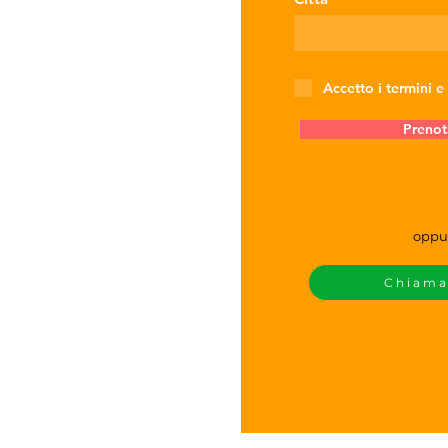
Accetto i termini e
Prenot
oppu
Chiam