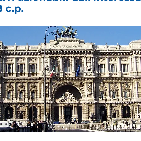
Γ
 c.p.