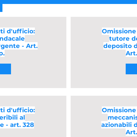
i d'ufficio:
Omissione d
indacale
tutore d
rgente - Art.
deposito d
p.
Art
i d'ufficio:
Omissione d
ribili al
meccanis
 - art. 328
azionabili d
Art