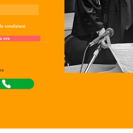
 le condizioni
a ora
re
a